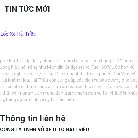
TIN TỨC MỚI
ẢO DƯỠNG Ô TÔ - LỐP XE - MÂM XE CHÍNH HÃNG
p xe Hải Triều là đại lý phân phối mâm lốp ô tô chính hãng 100% của cá
ương hiệu nổi tiếng như Michelin, Bridgestone, Fuel, SSW,... Có hơn 40
m kinh nghiệm và hệ thống 12 chi nhánh tại thành phố Hồ Chí Minh, Đ
i và Khánh Hòa. Hải Triều còn cung cấp các dịch vụ bảo dưỡng ô tô bao
m cân chỉnh thước lái, kiểm tra an toàn xe, thay nhớt, rửa xe và vệ sin
i thất với mong muốn mang đến trải nghiệm dịch vụ tốt nhất đến khá
ng bằng sự tận tình và uy tín Hải Triều
Thông tin liên hệ
CÔNG TY TNHH VỎ XE Ô TÔ HẢI TRIỀU