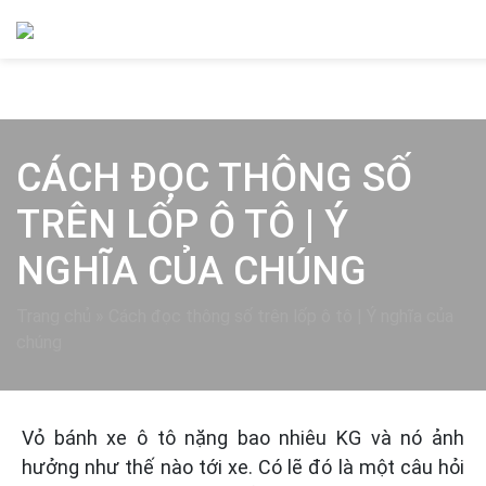
CÁCH ĐỌC THÔNG SỐ
TRÊN LỐP Ô TÔ | Ý
NGHĨA CỦA CHÚNG
Trang chủ
»
Cách đọc thông số trên lốp ô tô | Ý nghĩa của
chúng
Vỏ bánh xe ô tô nặng bao nhiêu KG và nó ảnh
hưởng như thế nào tới xe. Có lẽ đó là một câu hỏi