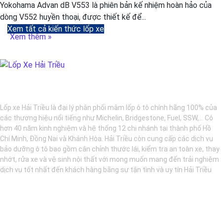
Yokohama Advan dB V553 là phiên bản kế nhiệm hoàn hảo của
dòng V552 huyền thoại, được thiết kế để...
Xem tất cả kiến thức lốp xe
Xem thêm »
BẢO DƯỠNG Ô TÔ - LỐP XE - MÂM XE CHÍNH HÃNG
Lốp xe Hải Triều là đại lý phân phối mâm lốp ô tô chính hãng 100% của
các thương hiệu nổi tiếng như Michelin, Bridgestone, Fuel, SSW,... Có
hơn 40 năm kinh nghiệm và hệ thống 12 chi nhánh tại thành phố Hồ
Chí Minh, Đồng Nai và Khánh Hòa. Hải Triều còn cung cấp các dịch vụ
bảo dưỡng ô tô bao gồm cân chỉnh thước lái, kiểm tra an toàn xe, thay
nhớt, rửa xe và vệ sinh nội thất với mong muốn mang đến trải nghiệm
dịch vụ tốt nhất đến khách hàng bằng sự tận tình và uy tín Hải Triều