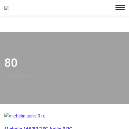
80
Trang chủ
»
80
Michelin 165/80/13C Agilis 3 RC