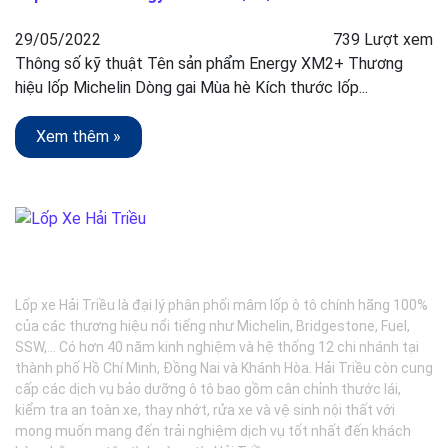
29/05/2022
739 Lượt xem
Thông số kỹ thuật Tên sản phẩm Energy XM2+ Thương
hiệu lốp Michelin Dòng gai Mùa hè Kích thước lốp...
Xem thêm »
BẢO DƯỠNG Ô TÔ - LỐP XE - MÂM XE CHÍNH HÃNG
Lốp xe Hải Triều là đại lý phân phối mâm lốp ô tô chính hãng 100%
của các thương hiệu nổi tiếng như Michelin, Bridgestone, Fuel,
SSW,... Có hơn 40 năm kinh nghiệm và hệ thống 12 chi nhánh tại
thành phố Hồ Chí Minh, Đồng Nai và Khánh Hòa. Hải Triều còn cung
cấp các dịch vụ bảo dưỡng ô tô bao gồm cân chỉnh thước lái,
kiểm tra an toàn xe, thay nhớt, rửa xe và vệ sinh nội thất với
mong muốn mang đến trải nghiệm dịch vụ tốt nhất đến khách