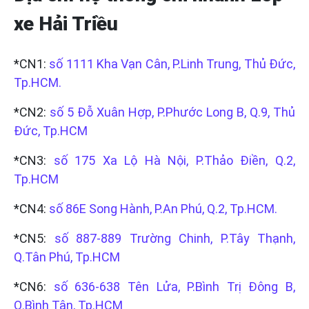
xe Hải Triều
*CN1:
số 1111 Kha Vạn Cân, P.Linh Trung, Thủ Đức,
Tp.HCM.
*CN2:
số 5 Đỗ Xuân Hợp, P.Phước Long B, Q.9, Thủ
Đức, Tp.HCM
*CN3:
số 175 Xa Lộ Hà Nội, P.Thảo Điền, Q.2,
Tp.HCM
*CN4:
số 86E Song Hành, P.An Phú, Q.2, Tp.HCM.
*CN5:
số 887-889 Trường Chinh, P.Tây Thạnh,
Q.Tân Phú, Tp.HCM
*CN6:
số 636-638 Tên Lửa, P.Bình Trị Đông B,
Q.Bình Tân, Tp.HCM