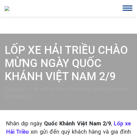
LỐP XE HẢI TRIỀU CHÀO
MỪNG NGÀY QUỐC
KHÁNH VIỆT NAM 2/9
Trang chủ
»
Lốp xe Hải Triều chào mừng ngày Quốc Khánh
Việt Nam 2/9
Nhân dịp ngày
Quốc Khánh Việt Nam 2/9
,
Lốp xe
Hải Triều
xin gửi đến quý khách hàng và gia đình