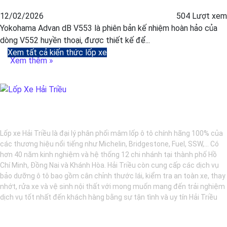
12/02/2026
504 Lượt xem
Yokohama Advan dB V553 là phiên bản kế nhiệm hoàn hảo của
dòng V552 huyền thoại, được thiết kế để...
Xem tất cả kiến thức lốp xe
Xem thêm »
BẢO DƯỠNG Ô TÔ - LỐP XE - MÂM XE CHÍNH HÃNG
Lốp xe Hải Triều là đại lý phân phối mâm lốp ô tô chính hãng 100% của
các thương hiệu nổi tiếng như Michelin, Bridgestone, Fuel, SSW,... Có
hơn 40 năm kinh nghiệm và hệ thống 12 chi nhánh tại thành phố Hồ
Chí Minh, Đồng Nai và Khánh Hòa. Hải Triều còn cung cấp các dịch vụ
bảo dưỡng ô tô bao gồm cân chỉnh thước lái, kiểm tra an toàn xe, thay
nhớt, rửa xe và vệ sinh nội thất với mong muốn mang đến trải nghiệm
dịch vụ tốt nhất đến khách hàng bằng sự tận tình và uy tín Hải Triều