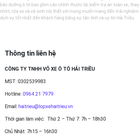
bảo dưỡng ô tô bao gồm cân chỉnh thước lái, kiểm tra an toàn xe, thay
nhớt, rửa xe và vệ sinh nội thất với mong muốn mang đến trải nghiệm
dịch vụ tốt nhất đến khách hàng bằng sự tận tình và uy tín Hải Triều
Thông tin liên hệ
CÔNG TY TNHH VỎ XE Ô TÔ HẢI TRIỀU
MST: 0302539983
Hotline:
0964 21 7979
Email:
haitrieu@lopxehaitrieu.vn
Thời gian làm việc: Thứ 2 – Thứ 7: 7h – 18h30
Chủ Nhật: 7h15 – 16h30