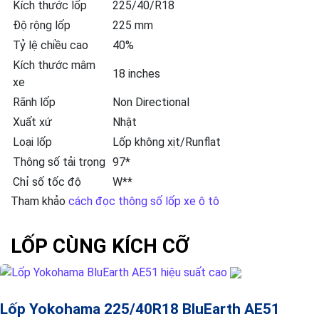
Kích thước lốp
225/40/R18
Độ rộng lốp
225 mm
Tỷ lệ chiều cao
40%
Kích thước mâm
18 inches
xe
Rãnh lốp
Non Directional
Xuất xứ
Nhật
Loại lốp
Lốp không xịt/Runflat
Thông số tải trọng
97*
Chỉ số tốc độ
W**
Tham khảo
cách đọc thông số lốp xe ô tô
LỐP CÙNG KÍCH CỠ
Lốp Yokohama 225/40R18 BluEarth AE51