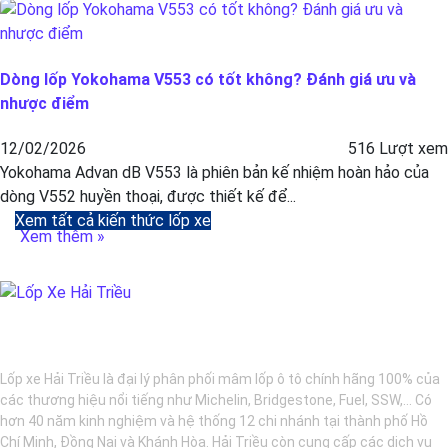
Dòng lốp Yokohama V553 có tốt không? Đánh giá ưu và
nhược điểm
12/02/2026
516 Lượt xem
Yokohama Advan dB V553 là phiên bản kế nhiệm hoàn hảo của
dòng V552 huyền thoại, được thiết kế để...
Xem tất cả kiến thức lốp xe
Xem thêm »
BẢO DƯỠNG Ô TÔ - LỐP XE - MÂM XE CHÍNH HÃNG
Lốp xe Hải Triều là đại lý phân phối mâm lốp ô tô chính hãng 100% của
các thương hiệu nổi tiếng như Michelin, Bridgestone, Fuel, SSW,... Có
hơn 40 năm kinh nghiệm và hệ thống 12 chi nhánh tại thành phố Hồ
Chí Minh, Đồng Nai và Khánh Hòa. Hải Triều còn cung cấp các dịch vụ