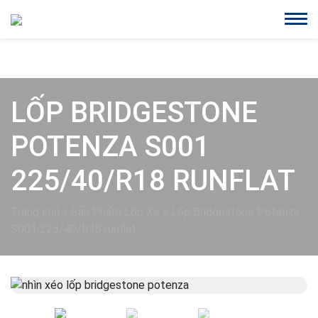
LỐP BRIDGESTONE
POTENZA S001
225/40/R18 RUNFLAT
Trang chủ
»
Sản Phẩm Lốp Xe
»
Lốp Bridgestone Potenza
S001 225/40/R18 runflat
Previous
Next