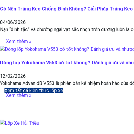
Có Nên Tráng Keo Chống Đinh Không? Giải Pháp Tráng Keo C
04/06/2026
Nạn “đinh tặc” và chướng ngại vật sắc nhọn trên đường luôn là c
Xem thêm »
Dòng lốp Yokohama V553 có tốt không? Đánh giá ưu và nh
12/02/2026
Yokohama Advan dB V553 là phiên bản kế nhiệm hoàn hảo của dòn
Xem tất cả kiến thức lốp xe
Xem thêm »