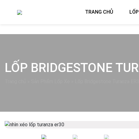
TRANG CHỦ
LỐP
LỐP BRIDGESTONE TUR
Trang chủ
»
Sản Phẩm Lốp Xe
»
Lốp Bridgestone Turanza ER
Previous