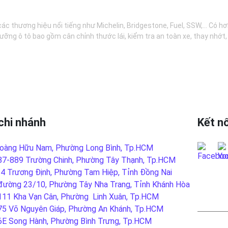
các thương hiệu nổi tiếng như Michelin, Bridgestone, Fuel, SSW,... Có 
ưỡng ô tô bao gồm cân chỉnh thước lái, kiểm tra an toàn xe, thay nhớt
chi nhánh
Kết nố
oàng Hữu Nam, Phường Long Bình, Tp.HCM
87-889 Trường Chinh, Phường Tây Thạnh, Tp.HCM
-4 Trương Định, Phường Tam Hiệp, Tỉnh Đồng Nai
đường 23/10, Phường Tây Nha Trang, Tỉnh Khánh Hòa
LIÊN
111 Kha Vạn Cân, Phường Linh Xuân, Tp.HCM
75 Võ Nguyên Giáp, Phường An Khánh, Tp.HCM
6E Song Hành, Phường Bình Trưng, Tp.HCM