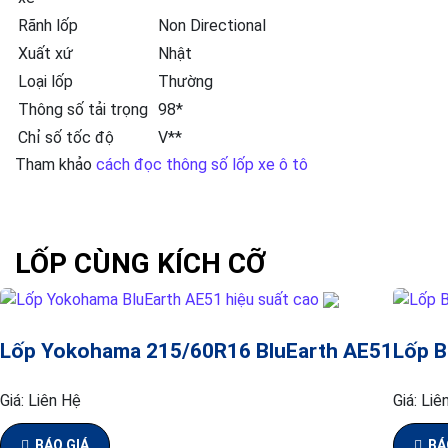
Rãnh lốp
Non Directional
Xuất xứ
Nhật
Loại lốp
Thường
Thông số tải trọng
98*
Chỉ số tốc độ
V**
Tham khảo
cách đọc thông số lốp xe ô tô
LỐP CÙNG KÍCH CỠ
Lốp Yokohama 215/60R16 BluEarth AE51
Lốp B
Giá:
Liên Hệ
Giá:
Liê
BÁO GIÁ
BÁ