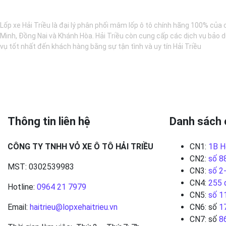
BẢO DƯỠNG Ô TÔ - LỐP XE - MÂM XE CHÍNH HÃNG
Lốp xe Hải Triều là đại lý phân phối mâm lốp ô tô chính hãng 100% của 
Minh, Đồng Nai và Khánh Hòa. Hải Triều còn cung cấp các dịch vụ bảo d
vụ tốt nhất đến khách hàng bằng sự tận tình và uy tín Hải Triều
Thông tin liên hệ
Danh sách 
CÔNG TY TNHH VỎ XE Ô TÔ HẢI TRIỀU
CN1:
1B H
CN2:
số 8
MST: 0302539983
CN3:
số 2
CN4:
255 
Hotline:
0964 21 7979
CN5:
số 1
Email:
haitrieu@lopxehaitrieu.vn
CN6: số
1
CN7: số
8