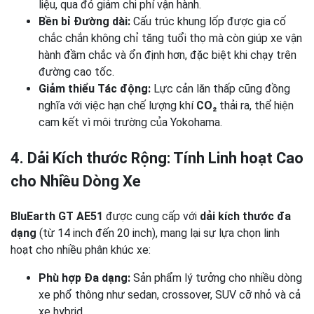
liệu, qua đó giảm chi phí vận hành.
Bền bỉ Đường dài:
Cấu trúc khung lốp được gia cố
chắc chắn không chỉ tăng tuổi thọ mà còn giúp xe vận
hành đầm chắc và ổn định hơn, đặc biệt khi chạy trên
đường cao tốc.
Giảm thiểu Tác động:
Lực cản lăn thấp cũng đồng
nghĩa với việc hạn chế lượng khí
CO₂
thải ra, thể hiện
cam kết vì môi trường của Yokohama.
4. Dải Kích thước Rộng: Tính Linh hoạt Cao
cho Nhiều Dòng Xe
BluEarth GT AE51
được cung cấp với
dải kích thước đa
dạng
(từ 14 inch đến 20 inch), mang lại sự lựa chọn linh
hoạt cho nhiều phân khúc xe:
Phù hợp Đa dạng:
Sản phẩm lý tưởng cho nhiều dòng
xe phổ thông như sedan, crossover, SUV cỡ nhỏ và cả
xe hybrid.