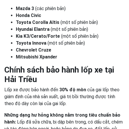
Mazda 3
(các phiên bản)
Honda Civic
Toyota Corolla Altis
(một số phiên bản)
Hyundai Elantra
(một số phiên bản)
Kia K3/Cerato/Forte
(một số phiên bản)
Toyota Innova
(một số phiên bản)
Chevrolet Cruze
Mitsubishi Xpander
Chính sách bảo hành lốp xe tại
Hải Triều
Lốp xe được bảo hành đến
30% độ mòn
của gai lốp theo
giám định của nhà sản xuất, giá trị bồi thường được tính
theo độ dày còn lại của gai lốp.
Những dạng hư hỏng không nằm trong tiêu chuẩn bảo
hành:
Lốp đã sửa chữa, bị dập bên trong, có dấu cắt, chém
và tác động bên ngoài, hoặc hỏng do đua xe, đốt lốp, sử