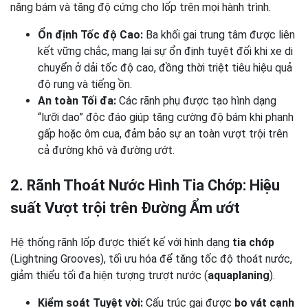
năng bám và tăng độ cứng cho lốp trên mọi hành trình.
Ổn định Tốc độ Cao:
Ba khối gai trung tâm được liên
kết vững chắc, mang lại sự ổn định tuyệt đối khi xe di
chuyển ở dải tốc độ cao, đồng thời triệt tiêu hiệu quả
độ rung và tiếng ồn.
An toàn Tối đa:
Các rãnh phụ được tạo hình dạng
“lưỡi dao” độc đáo giúp tăng cường độ bám khi phanh
gấp hoặc ôm cua, đảm bảo sự an toàn vượt trội trên
cả đường khô và đường ướt.
2. Rãnh Thoát Nước Hình Tia Chớp: Hiệu
suất Vượt trội trên Đường Ẩm ướt
Hệ thống rãnh lốp được thiết kế với hình dạng
tia chớp
(Lightning Grooves), tối ưu hóa để tăng tốc độ thoát nước,
giảm thiểu tối đa hiện tượng trượt nước (
aquaplaning
).
Kiểm soát Tuyệt vời:
Cấu trúc gai được
bo vát cạnh