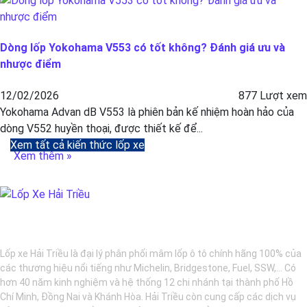
Dòng lốp Yokohama V553 có tốt không? Đánh giá ưu và
nhược điểm
12/02/2026
877 Lượt xem
Yokohama Advan dB V553 là phiên bản kế nhiệm hoàn hảo của
dòng V552 huyền thoại, được thiết kế để...
Xem tất cả kiến thức lốp xe
Xem thêm »
BẢO DƯỠNG Ô TÔ - LỐP XE - MÂM XE CHÍNH HÃNG
Lốp xe Hải Triều là đại lý phân phối mâm lốp ô tô chính hãng 100% của
các thương hiệu nổi tiếng như Michelin, Bridgestone, Fuel, SSW,... Có
hơn 40 năm kinh nghiệm và hệ thống 12 chi nhánh tại thành phố Hồ
Chí Minh, Đồng Nai và Khánh Hòa. Hải Triều còn cung cấp các dịch vụ