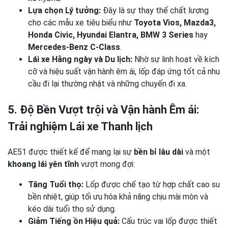
Lựa chọn Lý tưởng:
Đây là sự thay thế chất lượng
cho các mẫu xe tiêu biểu như
Toyota Vios, Mazda3,
Honda Civic, Hyundai Elantra, BMW 3 Series
hay
Mercedes-Benz C-Class
.
Lái xe Hằng ngày và Du lịch:
Nhờ sự linh hoạt về kích
cỡ và hiệu suất vận hành êm ái, lốp đáp ứng tốt cả nhu
cầu đi lại thường nhật và những chuyến đi xa.
5. Độ Bền Vượt trội và Vận hành Êm ái:
Trải nghiệm Lái xe Thanh lịch
AE51 được thiết kế để mang lại sự
bền bỉ lâu dài
và một
khoang lái yên tĩnh
vượt mong đợi:
Tăng Tuổi thọ:
Lốp được chế tạo từ hợp chất cao su
bền nhiệt, giúp tối ưu hóa khả năng chịu mài mòn và
kéo dài tuổi thọ sử dụng.
Giảm Tiếng ồn Hiệu quả:
Cấu trúc vai lốp được thiết