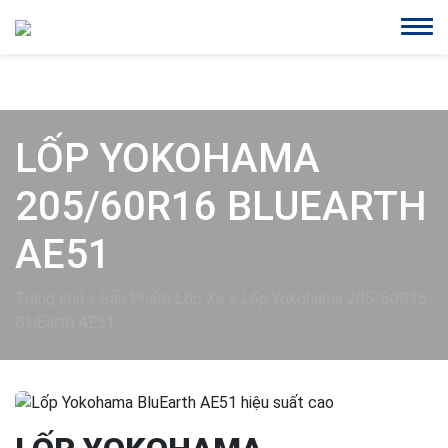
LỐP YOKOHAMA
205/60R16 BLUEARTH
AE51
Trang chủ
»
Sản Phẩm Lốp Xe
»
Lốp Yokohama 205/60R16
BluEarth AE51