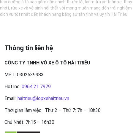
bảo dưỡng ô tô bao gồm cân chỉnh thước lái, kiểm tra an toàn xe, thay
nhớt, rửa xe và vệ sinh nội thất với mong muốn mang đến trải nghiệm
dịch vụ tốt nhất đến khách hàng bằng sự tận tình và uy tín Hải Triều
Thông tin liên hệ
CÔNG TY TNHH VỎ XE Ô TÔ HẢI TRIỀU
MST: 0302539983
Hotline:
0964 21 7979
Email:
haitrieu@lopxehaitrieu.vn
Thời gian làm việc: Thứ 2 – Thứ 7: 7h – 18h30
Chủ Nhật: 7h15 – 16h30