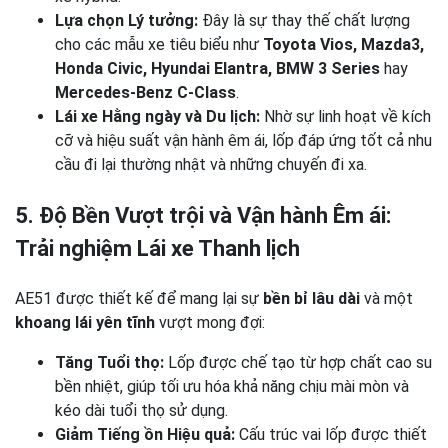
Lựa chọn Lý tưởng:
Đây là sự thay thế chất lượng
cho các mẫu xe tiêu biểu như
Toyota Vios, Mazda3,
Honda Civic, Hyundai Elantra, BMW 3 Series
hay
Mercedes-Benz C-Class
.
Lái xe Hằng ngày và Du lịch:
Nhờ sự linh hoạt về kích
cỡ và hiệu suất vận hành êm ái, lốp đáp ứng tốt cả nhu
cầu đi lại thường nhật và những chuyến đi xa.
5. Độ Bền Vượt trội và Vận hành Êm ái:
Trải nghiệm Lái xe Thanh lịch
AE51 được thiết kế để mang lại sự
bền bỉ lâu dài
và một
khoang lái yên tĩnh
vượt mong đợi:
Tăng Tuổi thọ:
Lốp được chế tạo từ hợp chất cao su
bền nhiệt, giúp tối ưu hóa khả năng chịu mài mòn và
kéo dài tuổi thọ sử dụng.
Giảm Tiếng ồn Hiệu quả:
Cấu trúc vai lốp được thiết