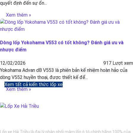
quyết định đến sự ổn...
Xem thêm »
Dòng lốp Yokohama V553 có tốt không? Đánh giá ưu và
nhược điểm
12/02/2026
917 Lượt xem
Yokohama Advan dB V553 là phiên bản kế nhiệm hoàn hảo của
dòng V552 huyền thoại, được thiết kế để...
Xem tất cả kiến thức lốp xe
Xem thêm »
BẢO DƯỠNG Ô TÔ - LỐP XE - MÂM XE CHÍNH HÃNG
Lốp xe Hải Triều là đại lý phân phối mâm lốp ô tô chính hãng 100% của