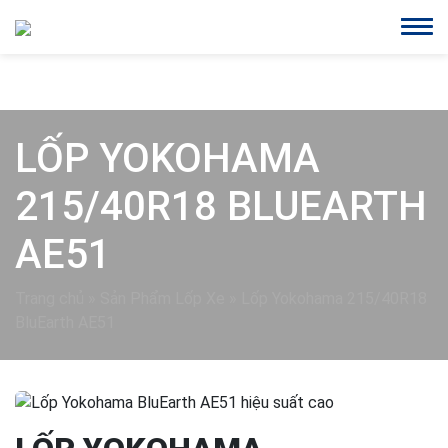
LỐP YOKOHAMA
215/40R18 BLUEARTH
AE51
Trang chủ
»
Sản Phẩm Lốp Xe
»
Lốp Yokohama 215/40R18
BluEarth AE51