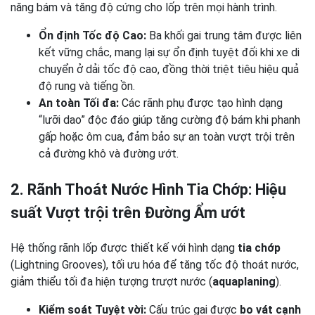
năng bám và tăng độ cứng cho lốp trên mọi hành trình.
Ổn định Tốc độ Cao:
Ba khối gai trung tâm được liên
kết vững chắc, mang lại sự ổn định tuyệt đối khi xe di
chuyển ở dải tốc độ cao, đồng thời triệt tiêu hiệu quả
độ rung và tiếng ồn.
An toàn Tối đa:
Các rãnh phụ được tạo hình dạng
“lưỡi dao” độc đáo giúp tăng cường độ bám khi phanh
gấp hoặc ôm cua, đảm bảo sự an toàn vượt trội trên
cả đường khô và đường ướt.
2. Rãnh Thoát Nước Hình Tia Chớp: Hiệu
suất Vượt trội trên Đường Ẩm ướt
Hệ thống rãnh lốp được thiết kế với hình dạng
tia chớp
(Lightning Grooves), tối ưu hóa để tăng tốc độ thoát nước,
giảm thiểu tối đa hiện tượng trượt nước (
aquaplaning
).
Kiểm soát Tuyệt vời:
Cấu trúc gai được
bo vát cạnh