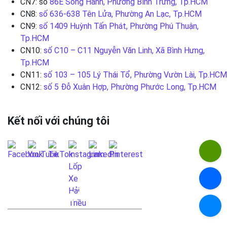
CN7: số
86E Song Hành, Phường Bình Trưng, Tp.HCM
CN8:
số 636-638 Tên Lửa, Phường An Lạc, Tp.HCM
CN9:
số 1409 Huỳnh Tấn Phát, Phường Phú Thuận,
Tp.HCM
CN10:
số C10 – C11 Nguyễn Văn Linh, Xã Bình Hưng,
Tp.HCM
CN11:
số 103 – 105 Lý Thái Tổ, Phường Vườn Lài, Tp.HCM
CN12:
số 5 Đỗ Xuân Hợp, Phường Phước Long, Tp.HCM
Kết nối với chúng tôi
LIÊN HỆ QUA FANPAGE