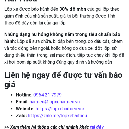
Lốp xe được bảo hành đến
30% độ mòn
của gai lốp theo
giám định của nhà sản xuất, giá trị bồi thường được tính
theo độ dày còn lại của gai lốp.
Những dạng hư hỏng không nằm trong tiêu chuẩn bảo
hành:
Lốp đã sửa chữa, bị dập bên trong, có dấu cắt, chém
và tác động bên ngoài, hoặc hỏng do đua xe, đốt lốp, sử
dụng thiếu thận trọng, sai mục đích, tiếp tục chạy khi lốp đã
xì hơi, bơm áp suất không đúng quy định và hướng dẫn
Liên hệ ngay để được tư vấn báo
giá
Hotline
:
0964 21 7979
Email:
haitrieu@lopxehaitrieu.vn
Website:
https://lopxehaitrieu.vn/
Zalo:
https://zalo.me/lopxehaitrieu
>> Xem thêm hệ thống các chi nhánh khác
tại đây