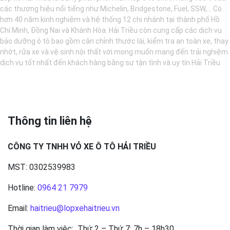
các thương hiệu nổi tiếng như Michelin, Bridgestone, Fuel, SSW,... Có
hơn 40 năm kinh nghiệm và hệ thống 12 chi nhánh tại thành phố Hồ
Chí Minh, Đồng Nai và Khánh Hòa. Hải Triều còn cung cấp các dịch vụ
bảo dưỡng ô tô bao gồm cân chỉnh thước lái, kiểm tra an toàn xe, thay
nhớt, rửa xe và vệ sinh nội thất với mong muốn mang đến trải nghiệm
dịch vụ tốt nhất đến khách hàng bằng sự tận tình và uy tín Hải Triều
Thông tin liên hệ
CÔNG TY TNHH VỎ XE Ô TÔ HẢI TRIỀU
MST: 0302539983
Hotline:
0964 21 7979
Email:
haitrieu@lopxehaitrieu.vn
Thời gian làm việc: Thứ 2 – Thứ 7: 7h – 18h30