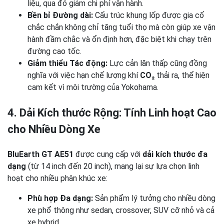
liệu, qua đó giảm chi phí vận hành.
Bền bỉ Đường dài:
Cấu trúc khung lốp được gia cố
chắc chắn không chỉ tăng tuổi thọ mà còn giúp xe vận
hành đầm chắc và ổn định hơn, đặc biệt khi chạy trên
đường cao tốc.
Giảm thiểu Tác động:
Lực cản lăn thấp cũng đồng
nghĩa với việc hạn chế lượng khí
CO₂
thải ra, thể hiện
cam kết vì môi trường của Yokohama.
4. Dải Kích thước Rộng: Tính Linh hoạt Cao
cho Nhiều Dòng Xe
BluEarth GT AE51
được cung cấp với
dải kích thước đa
dạng
(từ 14 inch đến 20 inch), mang lại sự lựa chọn linh
hoạt cho nhiều phân khúc xe:
Phù hợp Đa dạng:
Sản phẩm lý tưởng cho nhiều dòng
xe phổ thông như sedan, crossover, SUV cỡ nhỏ và cả
xe hybrid.