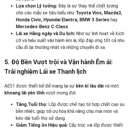
Lựa chọn Lý tưởng:
Đây là sự thay thế chất lượng
cho các mẫu xe tiêu biểu như
Toyota Vios, Mazda3,
Honda Civic, Hyundai Elantra, BMW 3 Series
hay
Mercedes-Benz C-Class
.
Lái xe Hằng ngày và Du lịch:
Nhờ sự linh hoạt về kích
cỡ và hiệu suất vận hành êm ái, lốp đáp ứng tốt cả nhu
cầu đi lại thường nhật và những chuyến đi xa.
5. Độ Bền Vượt trội và Vận hành Êm ái:
Trải nghiệm Lái xe Thanh lịch
AE51 được thiết kế để mang lại sự
bền bỉ lâu dài
và một
khoang lái yên tĩnh
vượt mong đợi:
Tăng Tuổi thọ:
Lốp được chế tạo từ hợp chất cao su
bền nhiệt, giúp tối ưu hóa khả năng chịu mài mòn và
kéo dài tuổi thọ sử dụng.
Giảm Tiếng ồn Hiệu quả:
Cấu trúc vai lốp được thiết