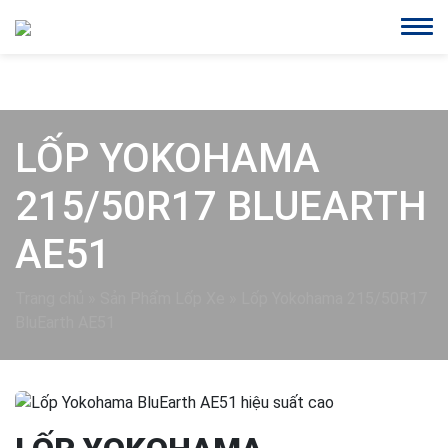
LỐP YOKOHAMA
215/50R17 BLUEARTH
AE51
Trang chủ
»
Sản Phẩm Lốp Xe
»
Lốp Yokohama 215/50R17
BluEarth AE51