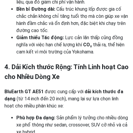
liệu, qua đó giảm chi phí vận hành.
Bền bỉ Đường dài:
Cấu trúc khung lốp được gia cố
chắc chắn không chỉ tăng tuổi thọ mà còn giúp xe vận
hành đầm chắc và ổn định hơn, đặc biệt khi chạy trên
đường cao tốc.
Giảm thiểu Tác động:
Lực cản lăn thấp cũng đồng
nghĩa với việc hạn chế lượng khí
CO₂
thải ra, thể hiện
cam kết vì môi trường của Yokohama.
4. Dải Kích thước Rộng: Tính Linh hoạt Cao
cho Nhiều Dòng Xe
BluEarth GT AE51
được cung cấp với
dải kích thước đa
dạng
(từ 14 inch đến 20 inch), mang lại sự lựa chọn linh
hoạt cho nhiều phân khúc xe:
Phù hợp Đa dạng:
Sản phẩm lý tưởng cho nhiều dòng
xe phổ thông như sedan, crossover, SUV cỡ nhỏ và cả
xe hybrid.