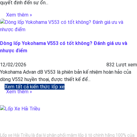
quyết định đến sự ổn...
Xem thêm »
Dòng lốp Yokohama V553 có tốt không? Đánh giá ưu và
nhược điểm
12/02/2026
832 Lượt xem
Yokohama Advan dB V553 là phiên bản kế nhiệm hoàn hảo của
dòng V552 huyền thoại, được thiết kế để...
Xem tất cả kiến thức lốp xe
Xem thêm »
BẢO DƯỠNG Ô TÔ - LỐP XE - MÂM XE CHÍNH HÃNG
Lốp xe Hải Triều là đại lý phân phối mâm lốp ô tô chính hãng 100% của