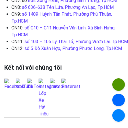
CN7: số
86E Song Hành, Phường Bình Trưng, Tp.HCM
CN8:
số 636-638 Tên Lửa, Phường An Lạc, Tp.HCM
CN9:
số 1409 Huỳnh Tấn Phát, Phường Phú Thuận,
Tp.HCM
CN10:
số C10 – C11 Nguyễn Văn Linh, Xã Bình Hưng,
Tp.HCM
CN11:
số 103 – 105 Lý Thái Tổ, Phường Vườn Lài, Tp.HCM
CN12:
số 5 Đỗ Xuân Hợp, Phường Phước Long, Tp.HCM
Kết nối với chúng tôi
LIÊN HỆ QUA FANPAGE