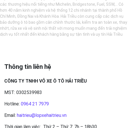
các thương hiệu nổi tiếng như Michelin, Bridgestone, Fuel, SSW,... Có
hơn 40 năm kinh nghiệm và hệ thống 12 chi nhánh tại thành phố Hồ
Chí Minh, Đồng Nai và Khánh Hòa. Hải Triều còn cung cấp các dịch vụ
bảo dưỡng ô tô bao gồm cân chỉnh thước lái, kiểm tra an toàn xe, thay
nhớt, rửa xe và vệ sinh nội thất với mong muốn mang đến trải nghiệm
dịch vụ tốt nhất đến khách hàng bằng sự tận tình và uy tín Hải Triều
Thông tin liên hệ
CÔNG TY TNHH VỎ XE Ô TÔ HẢI TRIỀU
MST: 0302539983
Hotline:
0964 21 7979
Email:
haitrieu@lopxehaitrieu.vn
Thời gian làm việc: Thứ 2 – Thứ 7: 7h – 18h30