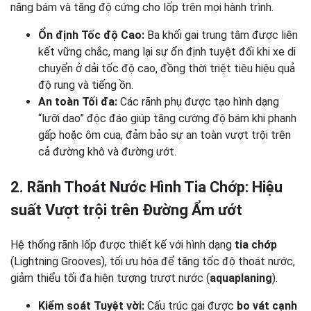
năng bám và tăng độ cứng cho lốp trên mọi hành trình.
Ổn định Tốc độ Cao:
Ba khối gai trung tâm được liên
kết vững chắc, mang lại sự ổn định tuyệt đối khi xe di
chuyển ở dải tốc độ cao, đồng thời triệt tiêu hiệu quả
độ rung và tiếng ồn.
An toàn Tối đa:
Các rãnh phụ được tạo hình dạng
“lưỡi dao” độc đáo giúp tăng cường độ bám khi phanh
gấp hoặc ôm cua, đảm bảo sự an toàn vượt trội trên
cả đường khô và đường ướt.
2. Rãnh Thoát Nước Hình Tia Chớp: Hiệu
suất Vượt trội trên Đường Ẩm ướt
Hệ thống rãnh lốp được thiết kế với hình dạng
tia chớp
(Lightning Grooves), tối ưu hóa để tăng tốc độ thoát nước,
giảm thiểu tối đa hiện tượng trượt nước (
aquaplaning
).
Kiểm soát Tuyệt vời:
Cấu trúc gai được
bo vát cạnh