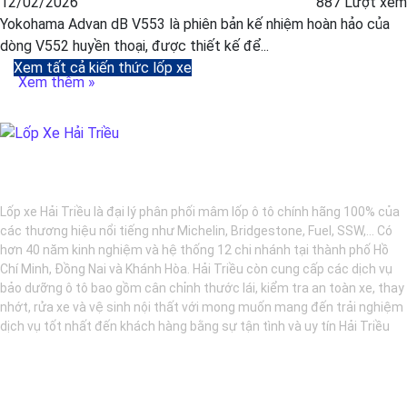
12/02/2026
887 Lượt xem
Yokohama Advan dB V553 là phiên bản kế nhiệm hoàn hảo của
dòng V552 huyền thoại, được thiết kế để...
Xem tất cả kiến thức lốp xe
Xem thêm »
BẢO DƯỠNG Ô TÔ - LỐP XE - MÂM XE CHÍNH HÃNG
Lốp xe Hải Triều là đại lý phân phối mâm lốp ô tô chính hãng 100% của
các thương hiệu nổi tiếng như Michelin, Bridgestone, Fuel, SSW,... Có
hơn 40 năm kinh nghiệm và hệ thống 12 chi nhánh tại thành phố Hồ
Chí Minh, Đồng Nai và Khánh Hòa. Hải Triều còn cung cấp các dịch vụ
bảo dưỡng ô tô bao gồm cân chỉnh thước lái, kiểm tra an toàn xe, thay
nhớt, rửa xe và vệ sinh nội thất với mong muốn mang đến trải nghiệm
dịch vụ tốt nhất đến khách hàng bằng sự tận tình và uy tín Hải Triều