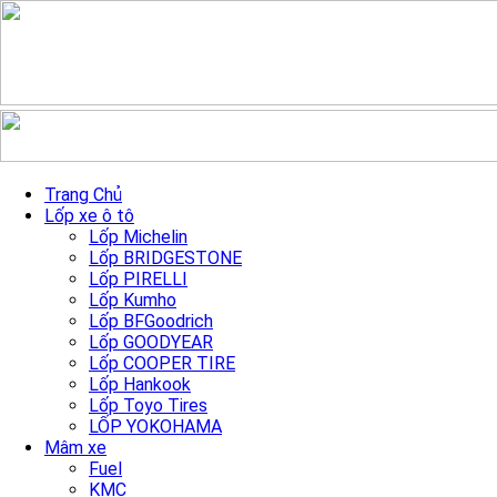
Skip to content
MÂM FUEL TRACTION D825
Trang Chủ
Lốp xe ô tô
Lốp Michelin
Trang chủ
»
Sản Phẩm mâm xe
»
MÂM FUEL TRACTION
Lốp BRIDGESTONE
D825
Lốp PIRELLI
Lốp Kumho
Lốp BFGoodrich
Lốp GOODYEAR
Lốp COOPER TIRE
Lốp Hankook
Lốp Toyo Tires
LỐP YOKOHAMA
Mâm xe
Fuel
KMC