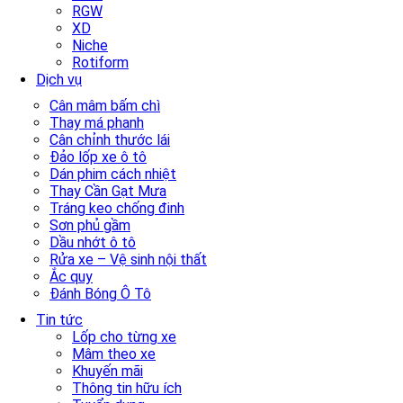
RGW
XD
Niche
Rotiform
Dịch vụ
Cân mâm bấm chì
Thay má phanh
Cân chỉnh thước lái
Đảo lốp xe ô tô
Dán phim cách nhiệt
Thay Cần Gạt Mưa
Tráng keo chống đinh
Sơn phủ gầm
Dầu nhớt ô tô
Rửa xe – Vệ sinh nội thất
Ắc quy
Đánh Bóng Ô Tô
Tin tức
Lốp cho từng xe
Mâm theo xe
Khuyến mãi
Thông tin hữu ích