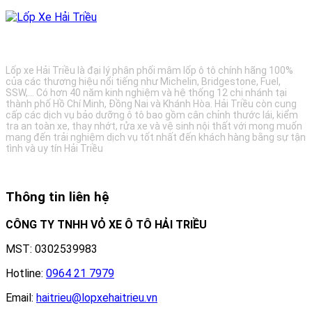
BẢO DƯỠNG Ô TÔ - LỐP XE - MÂM XE CHÍNH HÃNG
Lốp xe Hải Triều là đại lý phân phối mâm lốp ô tô chính hãng 100%
của các thương hiệu nổi tiếng như Michelin, Bridgestone, Fuel,
SSW,... Có hơn 40 năm kinh nghiệm và hệ thống 12 chi nhánh tại
thành phố Hồ Chí Minh, Đồng Nai và Khánh Hòa. Hải Triều còn cung
cấp các dịch vụ bảo dưỡng ô tô bao gồm cân chỉnh thước lái, kiểm
tra an toàn xe, thay nhớt, rửa xe và vệ sinh nội thất với mong muốn
mang đến trải nghiệm dịch vụ tốt nhất đến khách hàng bằng sự tận
tình và uy tín Hải Triều
Thông tin liên hệ
CÔNG TY TNHH VỎ XE Ô TÔ HẢI TRIỀU
MST: 0302539983
Hotline:
0964 21 7979
Email:
haitrieu@lopxehaitrieu.vn