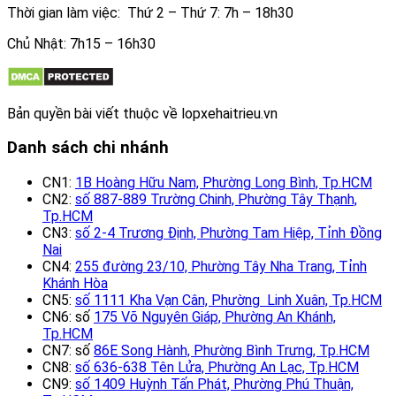
Thời gian làm việc: Thứ 2 – Thứ 7: 7h – 18h30
Chủ Nhật: 7h15 – 16h30
Bản quyền bài viết thuộc về lopxehaitrieu.vn
Danh sách chi nhánh
CN1:
1B Hoàng Hữu Nam, Phường Long Bình, Tp.HCM
CN2:
số 887-889 Trường Chinh, Phường Tây Thạnh,
Tp.HCM
CN3:
số 2-4 Trương Định, Phường Tam Hiệp, Tỉnh Đồng
Nai
CN4:
255 đường 23/10, Phường Tây Nha Trang, Tỉnh
Khánh Hòa
CN5:
số 1111 Kha Vạn Cân, Phường Linh Xuân, Tp.HCM
CN6: số
175 Võ Nguyên Giáp, Phường An Khánh,
Tp.HCM
CN7: số
86E Song Hành, Phường Bình Trưng, Tp.HCM
CN8:
số 636-638 Tên Lửa, Phường An Lạc, Tp.HCM
CN9:
số 1409 Huỳnh Tấn Phát, Phường Phú Thuận,