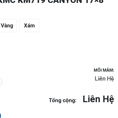
KMC KM719 CANYON 17×8
Vàng
Xám
MỖI MÂM:
Liên Hệ
Liên Hệ
Tổng cộng: