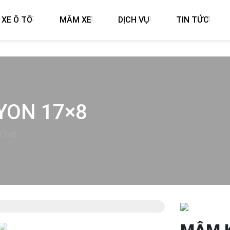
 XE Ô TÔ
MÂM XE
DỊCH VỤ
TIN TỨC
YON 17×8
17×8
Next