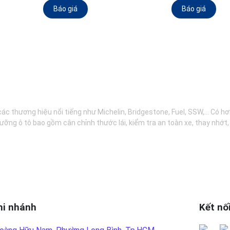
Báo giá
Báo giá
các thương hiệu nổi tiếng như Michelin, Bridgestone, Fuel, SSW,... Có 
ưỡng ô tô bao gồm cân chỉnh thước lái, kiểm tra an toàn xe, thay nhớt
hi nhánh
Kết nố