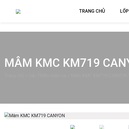
TRANG CHỦ
LỐP
MÂM KMC KM719 CAN
Trang chủ
»
Sản Phẩm mâm xe
»
Mâm KMC KM719 CANYON 
Previous