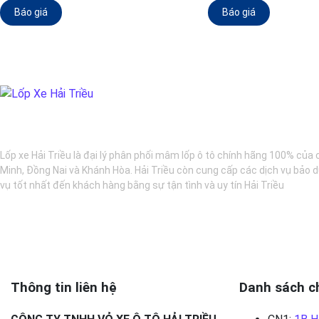
Báo giá
Báo giá
BẢO DƯỠNG Ô TÔ - LỐP XE - MÂM XE CHÍNH HÃNG
Lốp xe Hải Triều là đại lý phân phối mâm lốp ô tô chính hãng 100% của 
Minh, Đồng Nai và Khánh Hòa. Hải Triều còn cung cấp các dịch vụ bảo d
vụ tốt nhất đến khách hàng bằng sự tận tình và uy tín Hải Triều
Thông tin liên hệ
Danh sách c