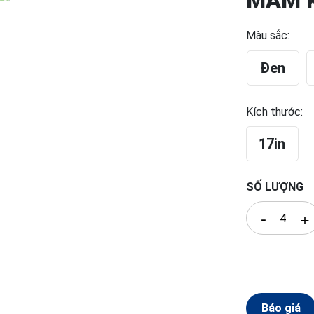
MÂM 
Màu sắc:
Đen
Kích thước:
17in
SỐ LƯỢNG
-
+
Báo giá