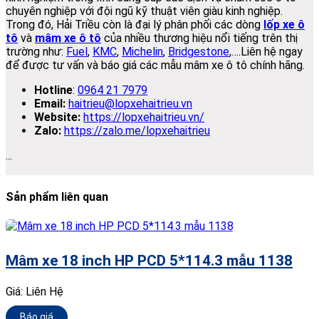
chuyên nghiệp với đội ngũ kỹ thuật viên giàu kinh nghiệp.
Trong đó, Hải Triều còn là đại lý phân phối các dòng
lốp xe ô
tô
và
mâm xe ô tô
của nhiều thương hiệu nổi tiếng trên thị
trường như:
Fuel
,
KMC
,
Michelin
,
Bridgestone
,….Liên hệ ngay
để được tư vấn và báo giá các mẫu mâm xe ô tô chính hãng.
Hotline
:
0964 21 7979
Email:
haitrieu@lopxehaitrieu.vn
Website:
https://lopxehaitrieu.vn/
Zalo:
https://zalo.me/lopxehaitrieu
...
Sản phẩm liên quan
Mâm xe 18 inch HP PCD 5*114.3 mẫu 1138
Giá:
Liên Hệ
Báo giá