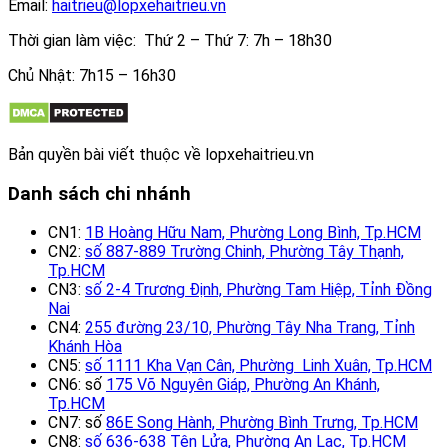
Email:
haitrieu@lopxehaitrieu.vn
Thời gian làm việc: Thứ 2 – Thứ 7: 7h – 18h30
Chủ Nhật: 7h15 – 16h30
Bản quyền bài viết thuộc về lopxehaitrieu.vn
Danh sách chi nhánh
CN1:
1B Hoàng Hữu Nam, Phường Long Bình, Tp.HCM
CN2:
số 887-889 Trường Chinh, Phường Tây Thạnh,
Tp.HCM
CN3:
số 2-4 Trương Định, Phường Tam Hiệp, Tỉnh Đồng
Nai
CN4:
255 đường 23/10, Phường Tây Nha Trang, Tỉnh
Khánh Hòa
CN5:
số 1111 Kha Vạn Cân, Phường Linh Xuân, Tp.HCM
CN6: số
175 Võ Nguyên Giáp, Phường An Khánh,
Tp.HCM
CN7: số
86E Song Hành, Phường Bình Trưng, Tp.HCM
CN8:
số 636-638 Tên Lửa, Phường An Lạc, Tp.HCM