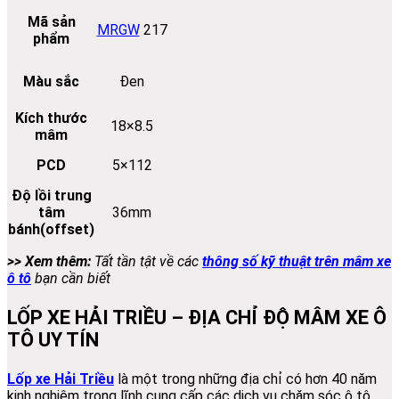
Mã sản
MRGW
217
phẩm
Màu sắc
Đen
Kích thước
18×8.5
mâm
PCD
5×112
Độ lồi trung
tâm
36mm
bánh(offset)
>> Xem thêm:
Tất tần tật về các
thông số kỹ thuật trên mâm xe
ô tô
bạn cần biết
LỐP XE HẢI TRIỀU – ĐỊA CHỈ ĐỘ MÂM XE Ô
TÔ UY TÍN
Lốp xe Hải Triều
là một trong những địa chỉ có hơn 40 năm
kinh nghiệm trong lĩnh cung cấp các dịch vụ chăm sóc ô tô