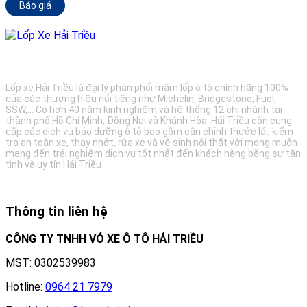
Báo giá
BẢO DƯỠNG Ô TÔ - LỐP XE - MÂM XE CHÍNH HÃNG
Lốp xe Hải Triều là đại lý phân phối mâm lốp ô tô chính hãng 100%
của các thương hiệu nổi tiếng như Michelin, Bridgestone, Fuel,
SSW,... Có hơn 40 năm kinh nghiệm và hệ thống 12 chi nhánh tại
thành phố Hồ Chí Minh, Đồng Nai và Khánh Hòa. Hải Triều còn cung
cấp các dịch vụ bảo dưỡng ô tô bao gồm cân chỉnh thước lái, kiểm
tra an toàn xe, thay nhớt, rửa xe và vệ sinh nội thất với mong muốn
mang đến trải nghiệm dịch vụ tốt nhất đến khách hàng bằng sự tận
tình và uy tín Hải Triều
Thông tin liên hệ
CÔNG TY TNHH VỎ XE Ô TÔ HẢI TRIỀU
MST: 0302539983
Hotline:
0964 21 7979