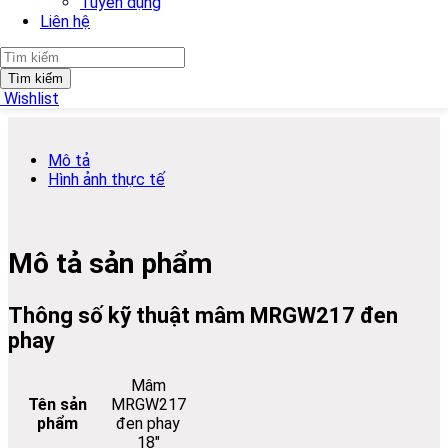
Tuyển dụng
Liên hệ
Báo giá
Nhấn nút Báo giá để xem thêm nhiều góc chụp và video cận
Tìm kiếm
cảnh mâm xe
Wishlist
Mô tả
Hình ảnh thực tế
Mô tả sản phẩm
Thông số kỹ thuật mâm MRGW217 đen
phay
Mâm
Tên sản
MRGW217
phẩm
đen phay
18″