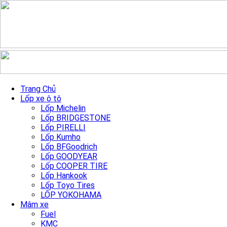
Skip to content
Mâm MRGW217 đen phay
Trang Chủ
Lốp xe ô tô
18″/5×112
Lốp Michelin
Lốp BRIDGESTONE
Lốp PIRELLI
Trang chủ
»
Sản Phẩm mâm xe
»
Mâm MRGW217 đen phay
Lốp Kumho
18″/5×112
Lốp BFGoodrich
Lốp GOODYEAR
Lốp COOPER TIRE
Lốp Hankook
Lốp Toyo Tires
LỐP YOKOHAMA
Mâm xe
Fuel
Previous
Next
KMC