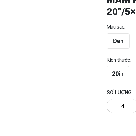
MÂM 
20″/5
Màu sắc:
Đen
Kích thước:
20in
SỐ LƯỢNG
-
+