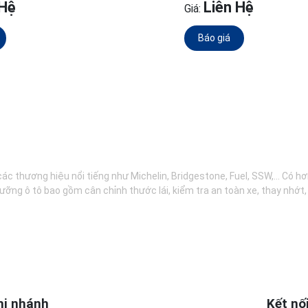
 Hệ
Liên Hệ
Giá:
Báo giá
các thương hiệu nổi tiếng như Michelin, Bridgestone, Fuel, SSW,... Có 
ưỡng ô tô bao gồm cân chỉnh thước lái, kiểm tra an toàn xe, thay nhớt
hi nhánh
Kết nố