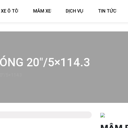
 XE Ô TÔ
MÂM XE
DỊCH VỤ
TIN TỨC
NG 20″/5×114.3
0″/5×114.3
Next