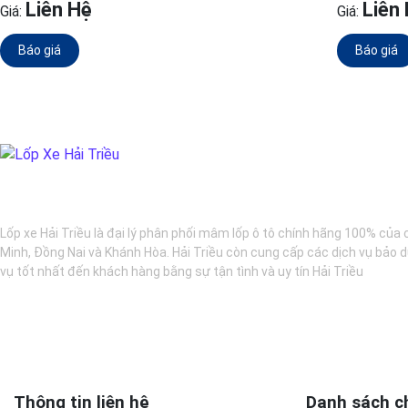
Liên Hệ
Liên
Giá:
Giá:
Báo giá
Báo giá
BẢO DƯỠNG Ô TÔ - LỐP XE - MÂM XE CHÍNH HÃNG
Lốp xe Hải Triều là đại lý phân phối mâm lốp ô tô chính hãng 100% của 
Minh, Đồng Nai và Khánh Hòa. Hải Triều còn cung cấp các dịch vụ bảo d
vụ tốt nhất đến khách hàng bằng sự tận tình và uy tín Hải Triều
Thông tin liên hệ
Danh sách c