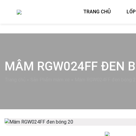
TRANG CHỦ
LỐP
MÂM RGW024FF ĐEN BÓ
Trang chủ
»
Sản Phẩm mâm xe
»
Mâm RGW024FF đen bóng 2
Previous