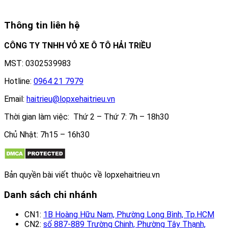
Thông tin liên hệ
CÔNG TY TNHH VỎ XE Ô TÔ HẢI TRIỀU
MST: 0302539983
Hotline:
0964 21 7979
Email:
haitrieu@lopxehaitrieu.vn
Thời gian làm việc: Thứ 2 – Thứ 7: 7h – 18h30
Chủ Nhật: 7h15 – 16h30
Bản quyền bài viết thuộc về lopxehaitrieu.vn
Danh sách chi nhánh
CN1:
1B Hoàng Hữu Nam, Phường Long Bình, Tp.HCM
CN2:
số 887-889 Trường Chinh, Phường Tây Thạnh,