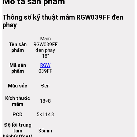
Mô tả sản phẩm
Thông số kỹ thuật mâm RGW039FF đen
phay
Mâm
Tên sản
RGW039FF
phẩm
đen phay
18″
Mã sản
RGW
phẩm
039FF
Màu sắc
Đen
Kích thước
18×8
mâm
PCD
5×114.3
Độ lồi trung
tâm
35mm
bánh(offset)