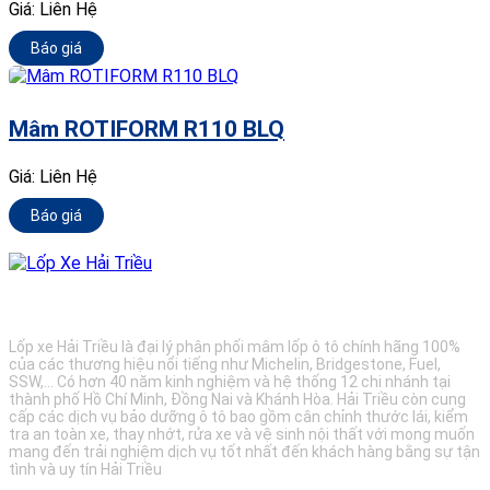
Giá:
Liên Hệ
Báo giá
Mâm ROTIFORM R110 BLQ
Giá:
Liên Hệ
Báo giá
BẢO DƯỠNG Ô TÔ - LỐP XE - MÂM XE CHÍNH HÃNG
Lốp xe Hải Triều là đại lý phân phối mâm lốp ô tô chính hãng 100%
của các thương hiệu nổi tiếng như Michelin, Bridgestone, Fuel,
SSW,... Có hơn 40 năm kinh nghiệm và hệ thống 12 chi nhánh tại
thành phố Hồ Chí Minh, Đồng Nai và Khánh Hòa. Hải Triều còn cung
cấp các dịch vụ bảo dưỡng ô tô bao gồm cân chỉnh thước lái, kiểm
tra an toàn xe, thay nhớt, rửa xe và vệ sinh nội thất với mong muốn
mang đến trải nghiệm dịch vụ tốt nhất đến khách hàng bằng sự tận
tình và uy tín Hải Triều