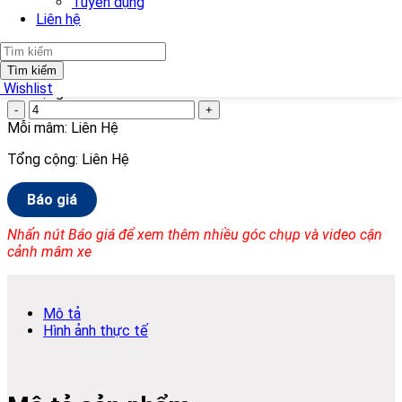
Tuyển dụng
Liên hệ
Kích thước:
18in
Tìm kiếm
Wishlist
Số lượng
-
+
Mỗi mâm:
Liên Hệ
Tổng cộng:
Liên Hệ
Báo giá
Nhấn nút Báo giá để xem thêm nhiều góc chụp và video cận
cảnh mâm xe
Mô tả
Hình ảnh thực tế