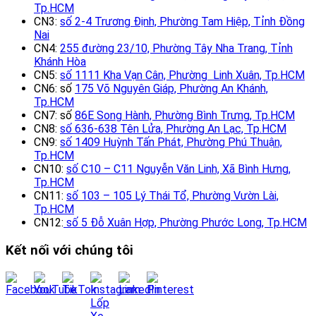
Tp.HCM
CN3:
số 2-4 Trương Định, Phường Tam Hiệp, Tỉnh Đồng
Nai
CN4:
255 đường 23/10, Phường Tây Nha Trang, Tỉnh
Khánh Hòa
CN5:
số 1111 Kha Vạn Cân, Phường Linh Xuân, Tp.HCM
CN6: số
175 Võ Nguyên Giáp, Phường An Khánh,
Tp.HCM
CN7: số
86E Song Hành, Phường Bình Trưng, Tp.HCM
CN8:
số 636-638 Tên Lửa, Phường An Lạc, Tp.HCM
CN9:
số 1409 Huỳnh Tấn Phát, Phường Phú Thuận,
Tp.HCM
CN10:
số C10 – C11 Nguyễn Văn Linh, Xã Bình Hưng,
Tp.HCM
CN11:
số 103 – 105 Lý Thái Tổ, Phường Vườn Lài,
Tp.HCM
CN12:
số 5 Đỗ Xuân Hợp, Phường Phước Long, Tp.HCM
Kết nối với chúng tôi