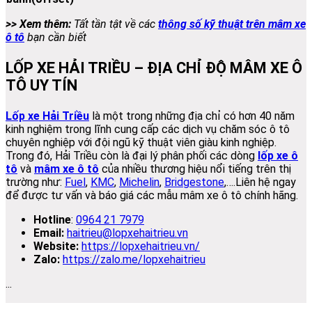
>> Xem thêm:
Tất tần tật về các
thông số kỹ thuật trên mâm xe
ô tô
bạn cần biết
LỐP XE HẢI TRIỀU – ĐỊA CHỈ ĐỘ MÂM XE Ô
TÔ UY TÍN
Lốp xe Hải Triều
là một trong những địa chỉ có hơn 40 năm
kinh nghiệm trong lĩnh cung cấp các dịch vụ chăm sóc ô tô
chuyên nghiệp với đội ngũ kỹ thuật viên giàu kinh nghiệp.
Trong đó, Hải Triều còn là đại lý phân phối các dòng
lốp xe ô
tô
và
mâm xe ô tô
của nhiều thương hiệu nổi tiếng trên thị
trường như:
Fuel
,
KMC
,
Michelin
,
Bridgestone
,….Liên hệ ngay
để được tư vấn và báo giá các mẫu mâm xe ô tô chính hãng.
Hotline
:
0964 21 7979
Email:
haitrieu@lopxehaitrieu.vn
Website:
https://lopxehaitrieu.vn/
Zalo:
https://zalo.me/lopxehaitrieu
...