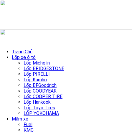
Skip to content
Mâm RGW039FF đen phay
Trang Chủ
Lốp xe ô tô
18″/5×114.3
Lốp Michelin
Lốp BRIDGESTONE
Lốp PIRELLI
Trang chủ
»
Sản Phẩm mâm xe
»
Mâm RGW039FF đen phay
Lốp Kumho
18″/5×114.3
Lốp BFGoodrich
Lốp GOODYEAR
Lốp COOPER TIRE
Lốp Hankook
Lốp Toyo Tires
LỐP YOKOHAMA
Mâm xe
Fuel
KMC