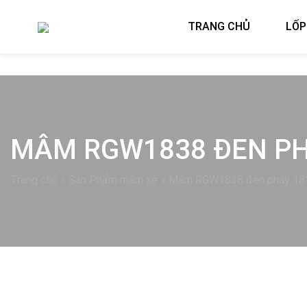
TRANG CHỦ
LỐP
MÂM RGW1838 ĐEN PH
Trang chủ
»
Sản Phẩm mâm xe
»
Mâm RGW1838 đen phay 18
Previous