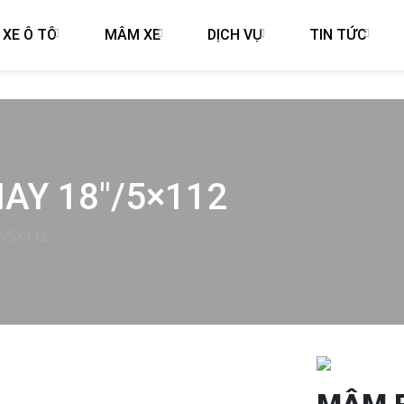
 XE Ô TÔ
MÂM XE
DỊCH VỤ
TIN TỨC
AY 18″/5×112
″/5×112
Next