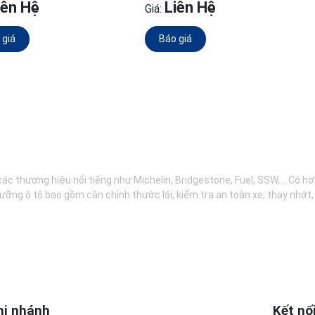
iên Hệ
Liên Hệ
Giá:
 giá
Báo giá
các thương hiệu nổi tiếng như Michelin, Bridgestone, Fuel, SSW,... Có 
ưỡng ô tô bao gồm cân chỉnh thước lái, kiểm tra an toàn xe, thay nhớt
hi nhánh
Kết nố