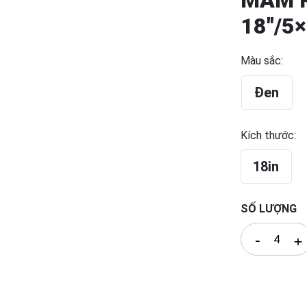
MÂM 
18″/5
Màu sắc:
Đen
Kích thước:
18in
SỐ LƯỢNG
-
+