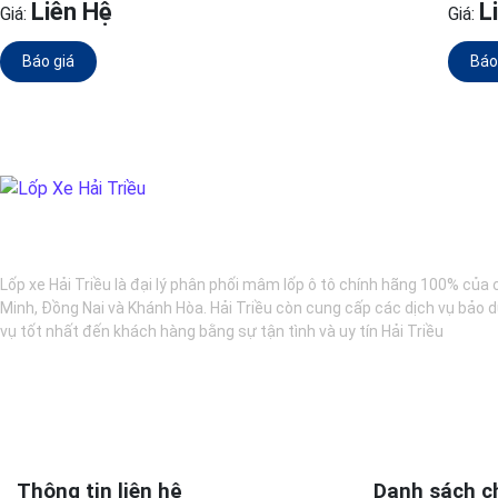
Liên Hệ
L
Giá:
Giá:
Báo giá
Báo
BẢO DƯỠNG Ô TÔ - LỐP XE - MÂM XE CHÍNH HÃNG
Lốp xe Hải Triều là đại lý phân phối mâm lốp ô tô chính hãng 100% của 
Minh, Đồng Nai và Khánh Hòa. Hải Triều còn cung cấp các dịch vụ bảo d
vụ tốt nhất đến khách hàng bằng sự tận tình và uy tín Hải Triều
Thông tin liên hệ
Danh sách c