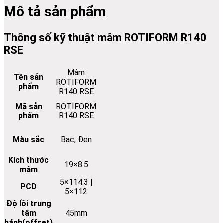
Mô tả sản phẩm
Thông số kỹ thuật mâm ROTIFORM R140
RSE
Mâm
Tên sản
ROTIFORM
phẩm
R140 RSE
Mã sản
ROTIFORM
phẩm
R140 RSE
Màu sắc
Bạc, Đen
Kích thước
19×8.5
mâm
5×114.3 |
PCD
5×112
Độ lồi trung
tâm
45mm
bánh(offset)