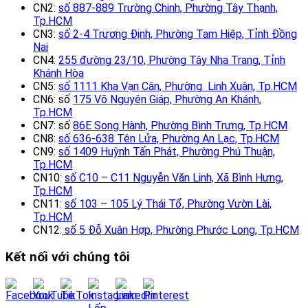
CN2:
số 887-889 Trường Chinh, Phường Tây Thạnh,
Tp.HCM
CN3:
số 2-4 Trương Định, Phường Tam Hiệp, Tỉnh Đồng
Nai
CN4:
255 đường 23/10, Phường Tây Nha Trang, Tỉnh
Khánh Hòa
CN5:
số 1111 Kha Vạn Cân, Phường Linh Xuân, Tp.HCM
CN6: số
175 Võ Nguyên Giáp, Phường An Khánh,
Tp.HCM
CN7: số
86E Song Hành, Phường Bình Trưng, Tp.HCM
CN8:
số 636-638 Tên Lửa, Phường An Lạc, Tp.HCM
CN9:
số 1409 Huỳnh Tấn Phát, Phường Phú Thuận,
Tp.HCM
CN10:
số C10 – C11 Nguyễn Văn Linh, Xã Bình Hưng,
Tp.HCM
CN11:
số 103 – 105 Lý Thái Tổ, Phường Vườn Lài,
Tp.HCM
CN12:
số 5 Đỗ Xuân Hợp, Phường Phước Long, Tp.HCM
Kết nối với chúng tôi