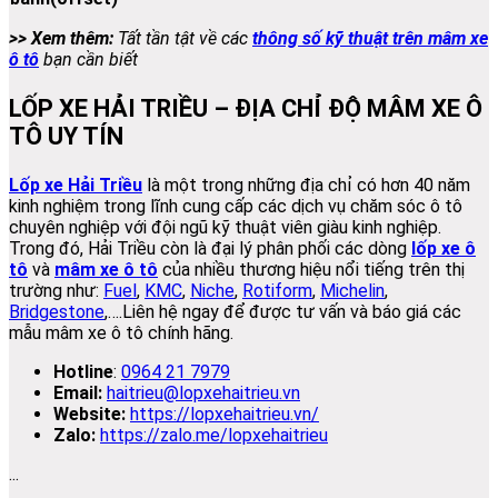
>> Xem thêm:
Tất tần tật về các
thông số kỹ thuật trên mâm xe
ô tô
bạn cần biết
LỐP XE HẢI TRIỀU – ĐỊA CHỈ ĐỘ MÂM XE Ô
TÔ UY TÍN
Lốp xe Hải Triều
là một trong những địa chỉ có hơn 40 năm
kinh nghiệm trong lĩnh cung cấp các dịch vụ chăm sóc ô tô
chuyên nghiệp với đội ngũ kỹ thuật viên giàu kinh nghiệp.
Trong đó, Hải Triều còn là đại lý phân phối các dòng
lốp xe ô
tô
và
mâm xe ô tô
của nhiều thương hiệu nổi tiếng trên thị
trường như:
Fuel
,
KMC
,
Niche
,
Rotiform
,
Michelin
,
Bridgestone
,….Liên hệ ngay để được tư vấn và báo giá các
mẫu mâm xe ô tô chính hãng.
Hotline
:
0964 21 7979
Email:
haitrieu@lopxehaitrieu.vn
Website:
https://lopxehaitrieu.vn/
Zalo:
https://zalo.me/lopxehaitrieu
...