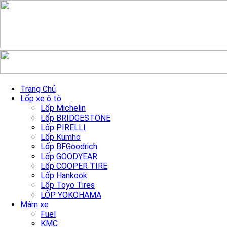
Skip to content
Mâm ROTIFORM R140 RSE
Trang Chủ
Lốp xe ô tô
Lốp Michelin
Trang chủ
»
Sản Phẩm mâm xe
»
Mâm ROTIFORM R140 RSE
Lốp BRIDGESTONE
Lốp PIRELLI
Lốp Kumho
Lốp BFGoodrich
Lốp GOODYEAR
Lốp COOPER TIRE
Lốp Hankook
Lốp Toyo Tires
LỐP YOKOHAMA
Mâm xe
Fuel
KMC