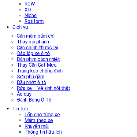
RGW
XD
Niche
Rotiform
Dịch vụ
Cân mâm bấm chì
Thay má phanh
Cân chỉnh thước lái
Đảo lốp xe ô tô
Dán phim cách nhiệt
Thay Cần Gạt Mưa
Tráng keo chống đinh
Sơn phủ gầm
Dầu nhớt ô tô
Rửa xe – Vệ sinh nội thất
Ắc quy
Đánh Bóng Ô Tô
Tin tức
Lốp cho từng xe
Mâm theo xe
Khuyến mãi
Thông tin hữu ích