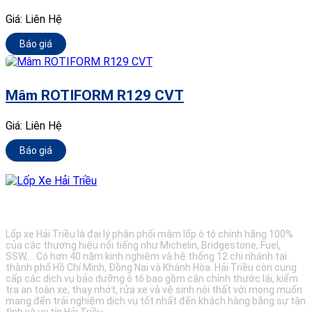
Giá:
Liên Hệ
Báo giá
Mâm ROTIFORM R129 CVT
Giá:
Liên Hệ
Báo giá
BẢO DƯỠNG Ô TÔ - LỐP XE - MÂM XE CHÍNH HÃNG
Lốp xe Hải Triều là đại lý phân phối mâm lốp ô tô chính hãng 100%
của các thương hiệu nổi tiếng như Michelin, Bridgestone, Fuel,
SSW,... Có hơn 40 năm kinh nghiệm và hệ thống 12 chi nhánh tại
thành phố Hồ Chí Minh, Đồng Nai và Khánh Hòa. Hải Triều còn cung
cấp các dịch vụ bảo dưỡng ô tô bao gồm cân chỉnh thước lái, kiểm
tra an toàn xe, thay nhớt, rửa xe và vệ sinh nội thất với mong muốn
mang đến trải nghiệm dịch vụ tốt nhất đến khách hàng bằng sự tận
tình và uy tín Hải Triều