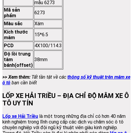
mẫu 6273
Mã sản
6273
phẩm
Màu sắc
Xám
Kích thước
15*6.5
mâm
PCD
4X100/114.3
Độ lồi trung
tâm
38
mm
bánh(offset)
>> Xem thêm:
Tất tần tật về các
thông số kỹ thuật trên mâm xe
ô tô
bạn cần biết
LỐP XE HẢI TRIỀU – ĐỊA CHỈ ĐỘ MÂM XE Ô
TÔ UY TÍN
Lốp xe Hải Triều
là một trong những địa chỉ có hơn 40 năm
kinh nghiệm trong lĩnh cung cấp các dịch vụ chăm sóc ô tô
chuyên nghiệp với đội ngũ kỹ thuật viên giàu kinh nghiệp.