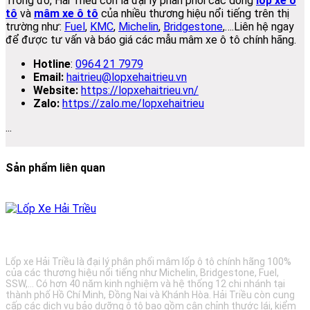
Trong đó, Hải Triều còn là đại lý phân phối các dòng
lốp xe ô
tô
và
mâm xe ô tô
của nhiều thương hiệu nổi tiếng trên thị
trường như:
Fuel
,
KMC
,
Michelin
,
Bridgestone
,….Liên hệ ngay
để được tư vấn và báo giá các mẫu mâm xe ô tô chính hãng.
Hotline
:
0964 21 7979
Email:
haitrieu@lopxehaitrieu.vn
Website:
https://lopxehaitrieu.vn/
Zalo:
https://zalo.me/lopxehaitrieu
...
Sản phẩm liên quan
BẢO DƯỠNG Ô TÔ - LỐP XE - MÂM XE CHÍNH HÃNG
Lốp xe Hải Triều là đại lý phân phối mâm lốp ô tô chính hãng 100%
của các thương hiệu nổi tiếng như Michelin, Bridgestone, Fuel,
SSW,... Có hơn 40 năm kinh nghiệm và hệ thống 12 chi nhánh tại
thành phố Hồ Chí Minh, Đồng Nai và Khánh Hòa. Hải Triều còn cung
cấp các dịch vụ bảo dưỡng ô tô bao gồm cân chỉnh thước lái, kiểm