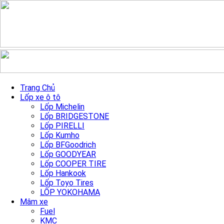
Skip to content
Mâm xe 16 inch Xám PCD
Trang Chủ
Lốp xe ô tô
4X100/114.3 mẫu 6273
Lốp Michelin
Lốp BRIDGESTONE
Lốp PIRELLI
Trang chủ
»
Sản Phẩm mâm xe
»
Mâm xe 16 inch Xám PCD
Lốp Kumho
4X100/114.3 mẫu 6273
Lốp BFGoodrich
Lốp GOODYEAR
Lốp COOPER TIRE
Lốp Hankook
Lốp Toyo Tires
LỐP YOKOHAMA
Mâm xe
Fuel
Previous
Next
KMC