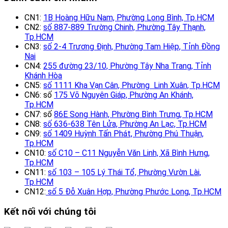
CN1:
1B Hoàng Hữu Nam, Phường Long Bình, Tp.HCM
CN2:
số 887-889 Trường Chinh, Phường Tây Thạnh,
Tp.HCM
CN3:
số 2-4 Trương Định, Phường Tam Hiệp, Tỉnh Đồng
Nai
CN4:
255 đường 23/10, Phường Tây Nha Trang, Tỉnh
Khánh Hòa
CN5:
số 1111 Kha Vạn Cân, Phường Linh Xuân, Tp.HCM
CN6: số
175 Võ Nguyên Giáp, Phường An Khánh,
Tp.HCM
CN7: số
86E Song Hành, Phường Bình Trưng, Tp.HCM
CN8:
số 636-638 Tên Lửa, Phường An Lạc, Tp.HCM
CN9:
số 1409 Huỳnh Tấn Phát, Phường Phú Thuận,
Tp.HCM
CN10:
số C10 – C11 Nguyễn Văn Linh, Xã Bình Hưng,
Tp.HCM
CN11:
số 103 – 105 Lý Thái Tổ, Phường Vườn Lài,
Tp.HCM
CN12:
số 5 Đỗ Xuân Hợp, Phường Phước Long, Tp.HCM
Kết nối với chúng tôi