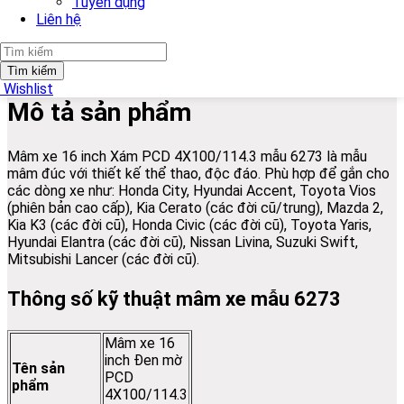
Tuyển dụng
Mô tả
Liên hệ
Hình ảnh thực tế
Tìm kiếm
Wishlist
Mô tả sản phẩm
Mâm xe 16 inch Xám PCD 4X100/114.3 mẫu 6273 là mẫu
mâm đúc với thiết kế thể thao, độc đáo. Phù hợp để gắn cho
các dòng xe như: Honda City, Hyundai Accent, Toyota Vios
(phiên bản cao cấp), Kia Cerato (các đời cũ/trung), Mazda 2,
Kia K3 (các đời cũ), Honda Civic (các đời cũ), Toyota Yaris,
Hyundai Elantra (các đời cũ), Nissan Livina, Suzuki Swift,
Mitsubishi Lancer (các đời cũ).
Thông số kỹ thuật mâm xe mẫu 6273
Mâm xe 16
inch Đen mờ
Tên sản
PCD
phẩm
4X100/114.3