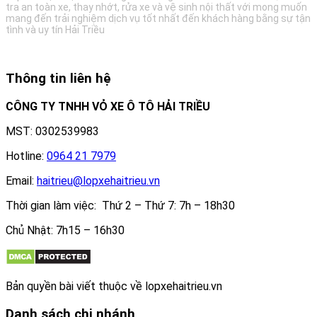
tra an toàn xe, thay nhớt, rửa xe và vệ sinh nội thất với mong muốn
mang đến trải nghiệm dịch vụ tốt nhất đến khách hàng bằng sự tận
tình và uy tín Hải Triều
Thông tin liên hệ
CÔNG TY TNHH VỎ XE Ô TÔ HẢI TRIỀU
MST: 0302539983
Hotline:
0964 21 7979
Email:
haitrieu@lopxehaitrieu.vn
Thời gian làm việc: Thứ 2 – Thứ 7: 7h – 18h30
Chủ Nhật: 7h15 – 16h30
Bản quyền bài viết thuộc về lopxehaitrieu.vn
Danh sách chi nhánh