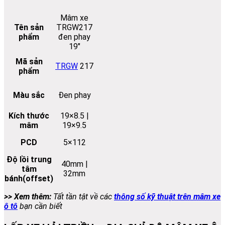
Mâm xe
Tên sản
TRGW217
phẩm
đen phay
19″
Mã sản
TRGW
217
phẩm
Màu sắc
Đen phay
Kích thước
19×8.5 |
mâm
19×9.5
PCD
5×112
Độ lồi trung
40mm |
tâm
32mm
bánh(offset)
>> Xem thêm:
Tất tần tật về các
thông số kỹ thuật trên mâm xe
ô tô
bạn cần biết