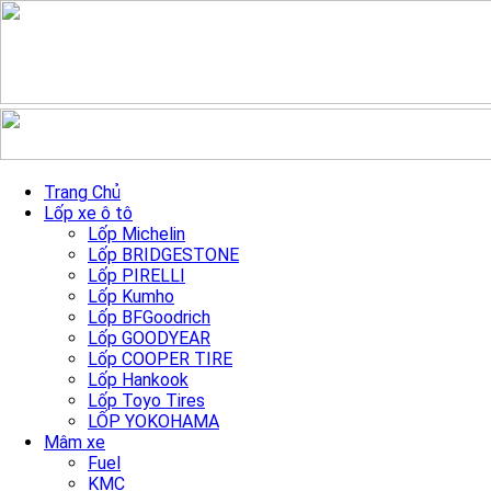
Skip to content
Mâm xe TRGW217 đen phay
Trang Chủ
Lốp xe ô tô
19″/5×112
Lốp Michelin
Lốp BRIDGESTONE
Lốp PIRELLI
Trang chủ
»
Sản Phẩm mâm xe
»
Mâm xe TRGW217 đen phay
Lốp Kumho
19″/5×112
Lốp BFGoodrich
Lốp GOODYEAR
Lốp COOPER TIRE
Lốp Hankook
Lốp Toyo Tires
LỐP YOKOHAMA
Mâm xe
Fuel
Previous
Next
KMC