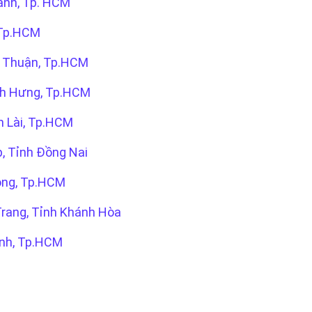
ạnh, Tp. HCM
 Tp.HCM
ú Thuận, Tp.HCM
nh Hưng, Tp.HCM
n Lài, Tp.HCM
, Tỉnh Đồng Nai
ong, Tp.HCM
rang, Tỉnh Khánh Hòa
nh, Tp.HCM