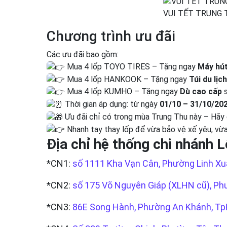
VUI TẾT TRUNG 
Chương trình ưu đãi
Các ưu đãi bao gồm:
Mua 4 lốp TOYO TIRES – Tặng ngay
Máy hút
Mua 4 lốp HANKOOK – Tặng ngay
Túi du lịch
Mua 4 lốp KUMHO – Tặng ngay
Dù cao cấp
s
Thời gian áp dụng: từ ngày
01/10 – 31/10/20
Ưu đãi chỉ có trong mùa Trung Thu này – Hãy 
Nhanh tay thay lốp để vừa bảo vệ xế yêu, vừ
Địa chỉ hệ thống chi nhánh L
*CN1:
số 1111 Kha Vạn Cân, Phường Linh X
*CN2:
số 175 Võ Nguyên Giáp (XLHN cũ), P
*CN3:
86E Song Hành, Phường An Khánh, 