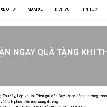
 XE Ô TÔ
MÂM XE
DỊCH VỤ
TIN TỨC
ẬN NGAY QUÀ TẶNG KHI T
HI THAY LỐP XE
 Thu này, Lốp xe Hải Triều gửi đến Quý khách hàng chương trình
an và hạnh phúc trên mọi cung đường.