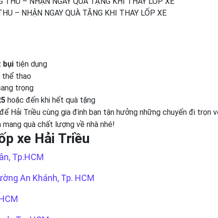
THU – NHẬN NGAY QUÀ TẶNG KHI THAY LỐP XE
 bụi
tiện dụng
thể thao
ang trọng
25
hoặc đến khi hết quà tặng
để Hải Triều cùng gia đình bạn tận hưởng những chuyến đi trọn 
a mang quà chất lượng về nhà nhé!
ốp xe Hải Triều
uân, Tp.HCM
hường An Khánh, Tp. HCM
TpHCM