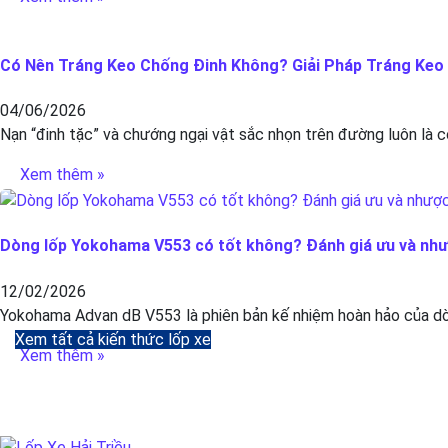
Có Nên Tráng Keo Chống Đinh Không? Giải Pháp Tráng Keo C
04/06/2026
Nạn “đinh tặc” và chướng ngại vật sắc nhọn trên đường luôn là c
Xem thêm »
Dòng lốp Yokohama V553 có tốt không? Đánh giá ưu và nh
12/02/2026
Yokohama Advan dB V553 là phiên bản kế nhiệm hoàn hảo của dòn
Xem tất cả kiến thức lốp xe
Xem thêm »