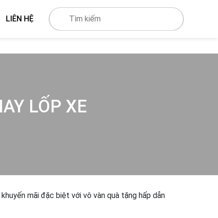
LIÊN HỆ
HAY LỐP XE
 khuyến mãi đặc biệt với vô vàn quà tặng hấp dẫn