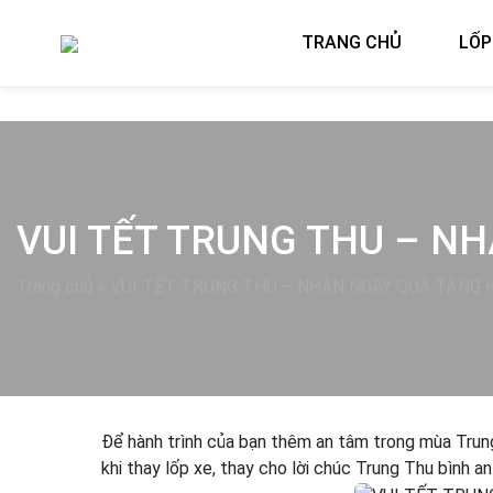
TRANG CHỦ
LỐP
VUI TẾT TRUNG THU – NH
Trang chủ
»
VUI TẾT TRUNG THU – NHẬN NGAY QUÀ TẶNG K
Để hành trình của bạn thêm an tâm trong mùa Trung
khi thay lốp xe, thay cho lời chúc Trung Thu bình 