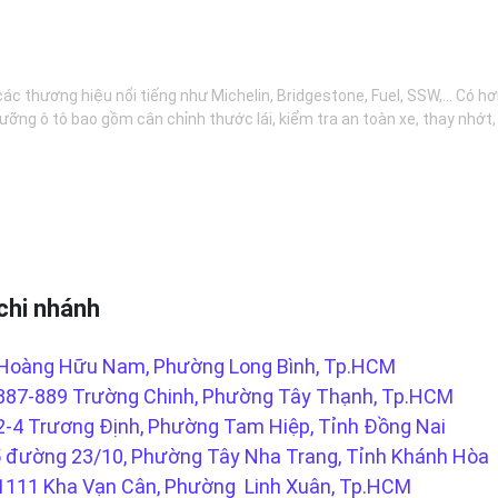
các thương hiệu nổi tiếng như Michelin, Bridgestone, Fuel, SSW,... Có 
ưỡng ô tô bao gồm cân chỉnh thước lái, kiểm tra an toàn xe, thay nhớt
chi nhánh
Hoàng Hữu Nam, Phường Long Bình, Tp.HCM
887-889 Trường Chinh, Phường Tây Thạnh, Tp.HCM
2-4 Trương Định, Phường Tam Hiệp, Tỉnh Đồng Nai
 đường 23/10, Phường Tây Nha Trang, Tỉnh Khánh Hòa
1111 Kha Vạn Cân, Phường Linh Xuân, Tp.HCM