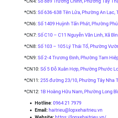
*CN4:
Số 889 Trường Chinh, Phường Tây Th
*CN5:
Số 636-638 Tên Lửa, Phường An Lạc,
*CN6:
Số 1409 Huỳnh Tấn Phát, Phường Ph
*CN7:
Số C10 – C11 Nguyễn Văn Linh, Xã Bì
*CN8:
Số 103 – 105 Lý Thái Tổ, Phường Vườ
*CN9:
Số 2-4 Trương Định, Phường Tam Hiệp
*CN10:
Số 5 Đỗ Xuân Hợp, Phường Phước L
*CN11:
255 đường 23/10, Phường Tây Nha T
*CN12:
1B Hoàng Hữu Nam, Phường Long Bì
Hotline
:
0964 21 7979
Email:
haitrieu@lopxehaitrieu.vn
Website:
https://lopxehaitrieu.vn/