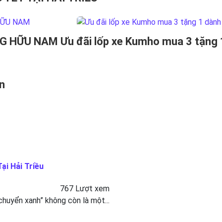
ÀNG HỮU NAM
Ưu đãi lốp xe Kumho mua 3 tặng 1
n
ại Hải Triều
767 Lượt xem
 chuyển xanh” không còn là một...