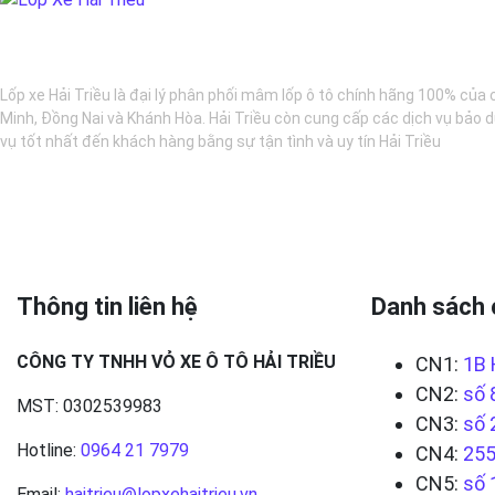
BẢO DƯỠNG Ô TÔ - LỐP XE - MÂM XE CHÍNH HÃNG
Lốp xe Hải Triều là đại lý phân phối mâm lốp ô tô chính hãng 100% của 
Minh, Đồng Nai và Khánh Hòa. Hải Triều còn cung cấp các dịch vụ bảo d
vụ tốt nhất đến khách hàng bằng sự tận tình và uy tín Hải Triều
Thông tin liên hệ
Danh sách 
CÔNG TY TNHH VỎ XE Ô TÔ HẢI TRIỀU
CN1:
1B 
CN2:
số 
MST: 0302539983
CN3:
số 
Hotline:
0964 21 7979
CN4:
255
CN5:
số 
Email:
haitrieu@lopxehaitrieu.vn