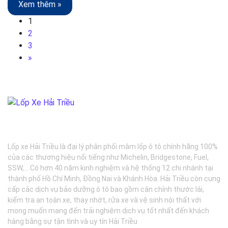
Xem thêm »
1
2
3
»
BẢO DƯỠNG Ô TÔ - LỐP XE - MÂM XE CHÍNH HÃNG
Lốp xe Hải Triều là đại lý phân phối mâm lốp ô tô chính hãng 100%
của các thương hiệu nổi tiếng như Michelin, Bridgestone, Fuel,
SSW,... Có hơn 40 năm kinh nghiệm và hệ thống 12 chi nhánh tại
thành phố Hồ Chí Minh, Đồng Nai và Khánh Hòa. Hải Triều còn cung
cấp các dịch vụ bảo dưỡng ô tô bao gồm cân chỉnh thước lái,
kiểm tra an toàn xe, thay nhớt, rửa xe và vệ sinh nội thất với
mong muốn mang đến trải nghiệm dịch vụ tốt nhất đến khách
hàng bằng sự tận tình và uy tín Hải Triều