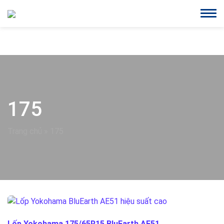
175
Trang chủ
»
175
Lốp Yokohama 175/65R15 BluEarth AE51