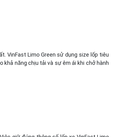
t. VinFast Limo Green sử dụng size lốp tiêu
ho khả năng chịu tải và sự êm ái khi chở hành
 Việc giữ đúng thông số lốp xe VinFast Limo