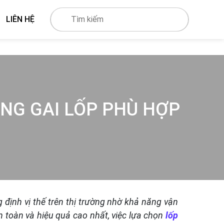
LIÊN HỆ
ÒNG GAI LỐP PHÙ HỢP
 định vị thế trên thị trường nhờ khả năng vận
an toàn và hiệu quả cao nhất, việc lựa chọn
lốp