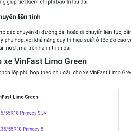
giúp tiết kiệm chi phí bảo trì lâu dài.
huyển liên tỉnh
o các chuyến đi đường dài hoặc di chuyển liên tục, cần 
 ý phù hợp, với khả năng duy trì hiệu suất ở tốc độ cao v
ái mượt mà trên hành trình dài.
o xe VinFast Limo Green
chọn lốp phù hợp theo nhu cầu cho xe VinFast Limo Gr
inFast Limo Green
235/55R18 Primacy SUV
 235/55R18 Primacy 5