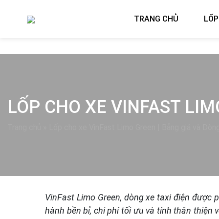
TRANG CHỦ
LỐP
LỐP CHO XE VINFAST LIM
Trang chủ
»
Lốp cho xe VinFast Limo Green | Bảng giá và Dòng
VinFast Limo Green, dòng xe taxi điện được p
hành bền bỉ, chi phí tối ưu và tính thân thiệ