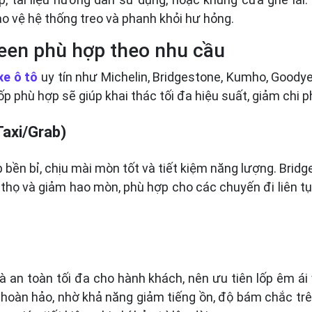
 vệ hệ thống treo và phanh khỏi hư hỏng.
reen phù hợp theo nhu cầu
xe ô tô
uy tín như Michelin, Bridgestone, Kumho, Goody
p phù hợp sẽ giúp khai thác tối đa hiệu suất, giảm chi p
Taxi/Grab)
ốp bền bỉ, chịu mài mòn tốt và tiết kiệm năng lượng. Br
tuổi thọ và giảm hao mòn, phù hợp cho các chuyến đi liê
 và an toàn tối đa cho hành khách, nên ưu tiên lốp êm 
 hoàn hảo, nhờ khả năng giảm tiếng ồn, độ bám chắc trê