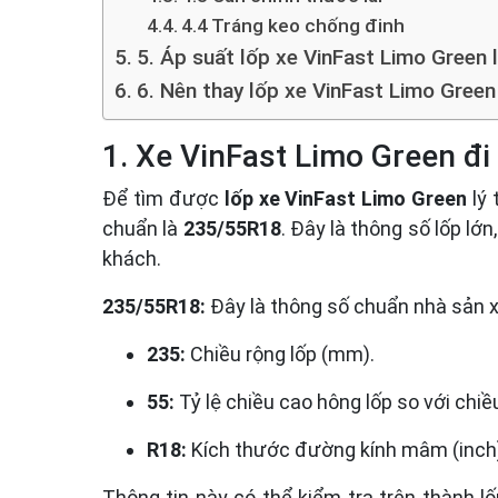
4.4 Tráng keo chống đinh
5. Áp suất lốp xe VinFast Limo Green 
6. Nên thay lốp xe VinFast Limo Green
1. Xe VinFast Limo Green đi
Để tìm được
lốp xe VinFast Limo Green
lý 
chuẩn là
235/55R18
. Đây là thông số lốp lớ
khách.
235/55R18:
Đây là thông số chuẩn nhà sản x
235:
Chiều rộng lốp (mm).
55:
Tỷ lệ chiều cao hông lốp so với chiề
R18:
Kích thước đường kính mâm (inch
Thông tin này có thể kiểm tra trên thành l