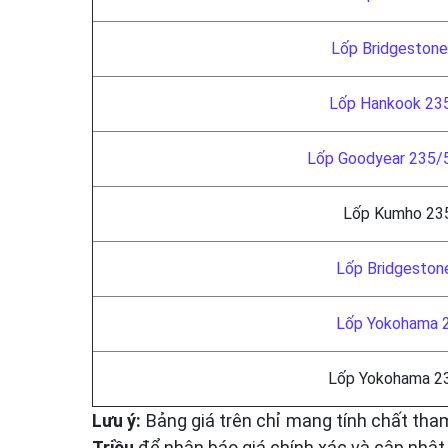
Lốp Bridgeston
Lốp Hankook 23
Lốp Goodyear 235/
Lốp Kumho 23
Lốp Bridgeston
Lốp Yokohama 
Lốp Yokohama 2
Lưu ý:
Bảng giá trên chỉ mang tính chất tha
Triều
để nhận báo giá chính xác và cập nhật 