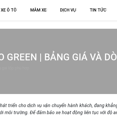
 XE Ô TÔ
MÂM XE
DỊCH VỤ
TIN TỨC
O GREEN | BẢNG GIÁ VÀ D
 gai lốp phù hợp
hát triển cho dịch vụ vận chuyển hành khách, đang khẳng
n với môi trường. Để đảm bảo xe hoạt động liên tục với độ 