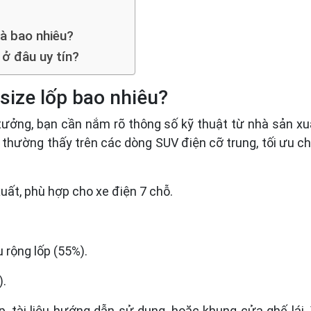
là bao nhiêu?
 ở đâu uy tín?
 size lốp bao nhiêu?
tưởng, bạn cần nắm rõ thông số kỹ thuật từ nhà sản xuấ
n, thường thấy trên các dòng SUV điện cỡ trung, tối ưu c
uất, phù hợp cho xe điện 7 chỗ.
u rộng lốp (55%).
).
ốp, tài liệu hướng dẫn sử dụng, hoặc khung cửa ghế lái.