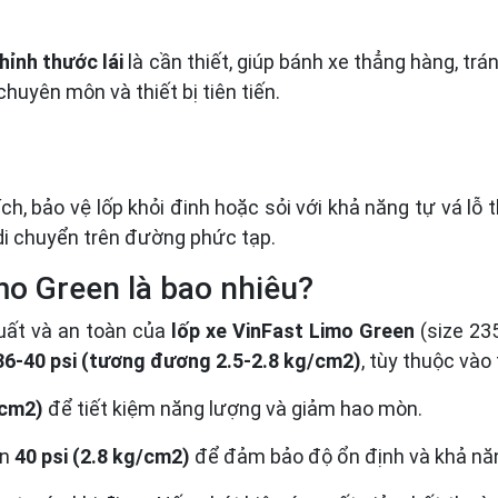
hỉnh thước lái
là cần thiết, giúp bánh xe thẳng hàng, tr
chuyên môn và thiết bị tiên tiến.
h, bảo vệ lốp khỏi đinh hoặc sỏi với khả năng tự vá lỗ
 di chuyển trên đường phức tạp.
imo Green là bao nhiêu?
suất và an toàn của
lốp xe VinFast Limo Green
(size 235
36-40 psi (tương đương 2.5-2.8 kg/cm2)
, tùy thuộc vào 
/cm2)
để tiết kiệm năng lượng và giảm hao mòn.
ên
40 psi (2.8 kg/cm2)
để đảm bảo độ ổn định và khả năng