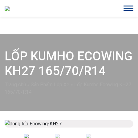
LỐP KUMHO ECOWING
KH27 165/70/R14
Trang chủ
»
Sản Phẩm Lốp Xe
»
Lốp Kumho Ecowing KH27
165/70/R14
Previous
Next