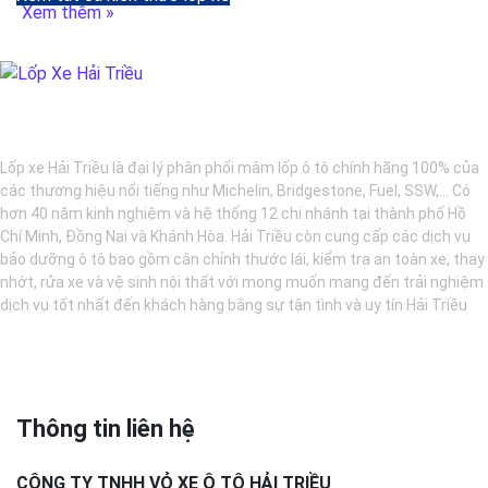
Xem thêm »
BẢO DƯỠNG Ô TÔ - LỐP XE - MÂM XE CHÍNH HÃNG
Lốp xe Hải Triều là đại lý phân phối mâm lốp ô tô chính hãng 100% của
các thương hiệu nổi tiếng như Michelin, Bridgestone, Fuel, SSW,... Có
hơn 40 năm kinh nghiệm và hệ thống 12 chi nhánh tại thành phố Hồ
Chí Minh, Đồng Nai và Khánh Hòa. Hải Triều còn cung cấp các dịch vụ
bảo dưỡng ô tô bao gồm cân chỉnh thước lái, kiểm tra an toàn xe, thay
nhớt, rửa xe và vệ sinh nội thất với mong muốn mang đến trải nghiệm
dịch vụ tốt nhất đến khách hàng bằng sự tận tình và uy tín Hải Triều
Thông tin liên hệ
CÔNG TY TNHH VỎ XE Ô TÔ HẢI TRIỀU