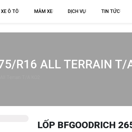
 XE Ô TÔ
MÂM XE
DỊCH VỤ
TIN TỨC
75/R16 ALL TERRAIN T/
ll Terrain T/A KO2
LỐP BFGOODRICH 265
Next