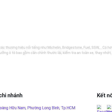
các thương hiệu nổi tiếng như Michelin, Bridgestone, Fuel, SSW,... Có 
ưỡng ô tô bao gồm cân chỉnh thước lái, kiểm tra an toàn xe, thay nhớt
chi nhánh
Kết nố
oàng Hữu Nam, Phường Long Bình, Tp.HCM