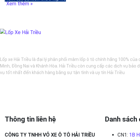
Xem thêm »
BẢO DƯỠNG Ô TÔ - LỐP XE - MÂM XE CHÍNH HÃNG
Lốp xe Hải Triều là đại lý phân phối mâm lốp ô tô chính hãng 100% của 
Minh, Đồng Nai và Khánh Hòa. Hải Triều còn cung cấp các dịch vụ bảo d
vụ tốt nhất đến khách hàng bằng sự tận tình và uy tín Hải Triều
Thông tin liên hệ
Danh sách 
CÔNG TY TNHH VỎ XE Ô TÔ HẢI TRIỀU
CN1:
1B H