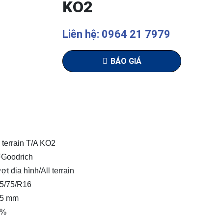
KO2
Liên hệ: 0964 21 7979
BÁO GIÁ
l terrain T/A KO2
Goodrich
ợt địa hình/All terrain
5/75/R16
5 mm
5%