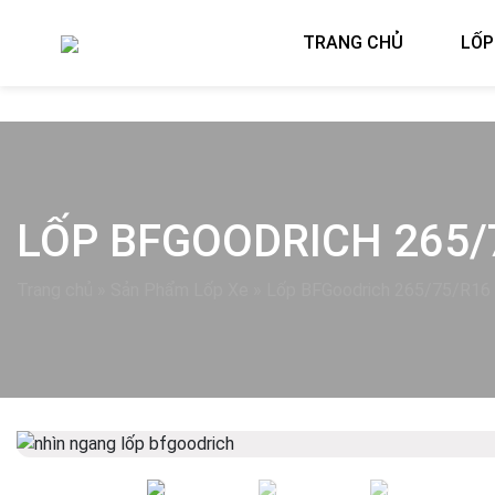
TRANG CHỦ
LỐP
LỐP BFGOODRICH 265/
Trang chủ
»
Sản Phẩm Lốp Xe
»
Lốp BFGoodrich 265/75/R16 A
Previous