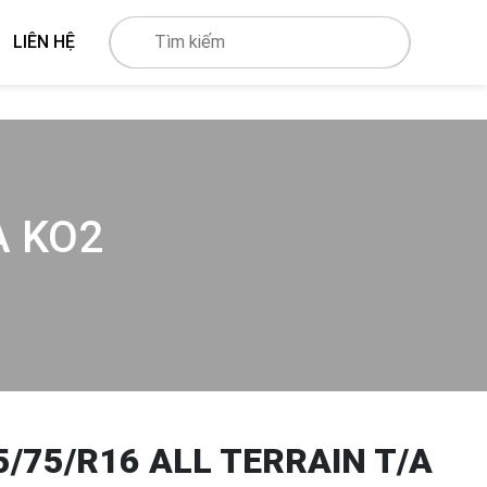
LIÊN HỆ
A KO2
/75/R16 ALL TERRAIN T/A