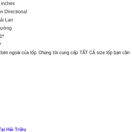
 inches
n Directional
ái Lan
hường
0*
*
 bên ngoài của lốp. Chúng tôi cung cấp TẤT CẢ size lốp bạn cần
ại Hải Triều