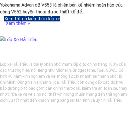
Yokohama Advan dB V553 là phiên bản kế nhiệm hoàn hảo của
dòng V552 huyền thoại, được thiết kế để...
Xem tất cả kiến thức lốp xe
Xem thêm »
BẢO DƯỠNG Ô TÔ - LỐP XE - MÂM XE CHÍNH HÃNG
Lốp xe Hải Triều là đại lý phân phối mâm lốp ô tô chính hãng 100% của
các thương hiệu nổi tiếng như Michelin, Bridgestone, Fuel, SSW,... Có
hơn 40 năm kinh nghiệm và hệ thống 12 chi nhánh tại thành phố Hồ
Chí Minh, Đồng Nai và Khánh Hòa. Hải Triều còn cung cấp các dịch vụ
bảo dưỡng ô tô bao gồm cân chỉnh thước lái, kiểm tra an toàn xe, thay
nhớt, rửa xe và vệ sinh nội thất với mong muốn mang đến trải nghiệm
dịch vụ tốt nhất đến khách hàng bằng sự tận tình và uy tín Hải Triều