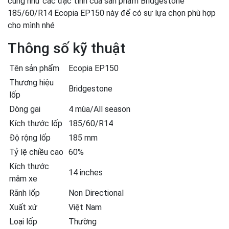
cũng như các đặc tính của sản phẩm Bridgestone
185/60/R14 Ecopia EP150 này để có sự lựa chọn phù hợp
cho mình nhé
Thông số kỹ thuật
Tên sản phẩm
Ecopia EP150
Thương hiệu
Bridgestone
lốp
Dòng gai
4 mùa/All season
Kích thước lốp
185/60/R14
Độ rộng lốp
185 mm
Tỷ lệ chiều cao
60%
Kích thước
14 inches
mâm xe
Rãnh lốp
Non Directional
Xuất xứ
Việt Nam
Loại lốp
Thường