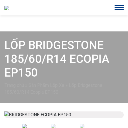
LỐP BRIDGESTONE
185/60/R14 ECOPIA
EP150
Trang chủ
»
Sản Phẩm Lốp Xe
»
Lốp Bridgestone
185/60/R14 Ecopia EP150
Previous
Next