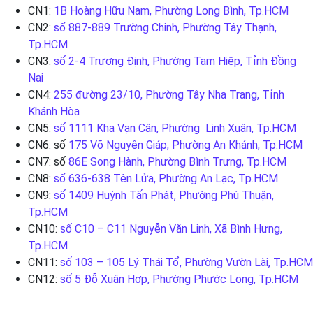
CN1:
1B Hoàng Hữu Nam, Phường Long Bình, Tp.HCM
CN2:
số 887-889 Trường Chinh, Phường Tây Thạnh,
Tp.HCM
CN3:
số 2-4 Trương Định, Phường Tam Hiệp, Tỉnh Đồng
Nai
CN4:
255 đường 23/10, Phường Tây Nha Trang, Tỉnh
Khánh Hòa
CN5:
số 1111 Kha Vạn Cân, Phường Linh Xuân, Tp.HCM
CN6: số
175 Võ Nguyên Giáp, Phường An Khánh, Tp.HCM
CN7: số
86E Song Hành, Phường Bình Trưng, Tp.HCM
CN8:
số 636-638 Tên Lửa, Phường An Lạc, Tp.HCM
CN9:
số 1409 Huỳnh Tấn Phát, Phường Phú Thuận,
Tp.HCM
CN10:
số C10 – C11 Nguyễn Văn Linh, Xã Bình Hưng,
Tp.HCM
CN11:
số 103 – 105 Lý Thái Tổ, Phường Vườn Lài, Tp.HCM
CN12:
số 5 Đỗ Xuân Hợp, Phường Phước Long, Tp.HCM