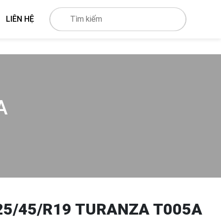
LIÊN HỆ
A
25/45/R19 TURANZA T005A