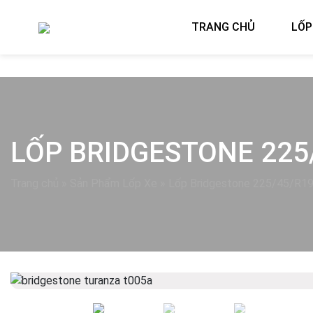
TRANG CHỦ
LỐP
LỐP BRIDGESTONE 225
Trang chủ
»
Sản Phẩm Lốp Xe
»
Lốp Bridgestone 225/45/R1
Previous