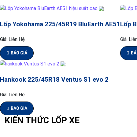
Lốp Yokohama 225/45R19 BluEarth AE51
Lốp B
Giá:
Liên Hệ
Giá:
Liê
BÁO GIÁ
BÁ
Hankook 225/45R18 Ventus S1 evo 2
Giá:
Liên Hệ
BÁO GIÁ
KIẾN THỨC LỐP XE