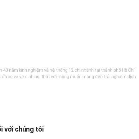
hơn 40 năm kinh nghiệm và hệ thống 12 chi nhánh tại thành phố Hồ Chí
, rửa xe và vệ sinh nội thất với mong muốn mang đến trải nghiệm dịch
i với chúng tôi