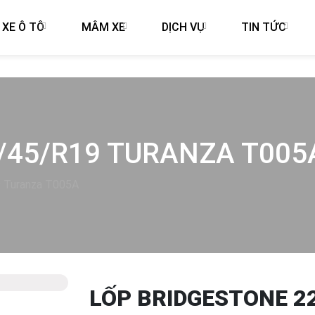
 XE Ô TÔ
MÂM XE
DỊCH VỤ
TIN TỨC
/45/R19 TURANZA T005
9 Turanza T005A
LỐP BRIDGESTONE 2
Next