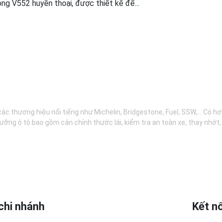
g V552 huyền thoại, được thiết kế để...
các thương hiệu nổi tiếng như Michelin, Bridgestone, Fuel, SSW,... Có 
ưỡng ô tô bao gồm cân chỉnh thước lái, kiểm tra an toàn xe, thay nhớt
chi nhánh
Kết nố