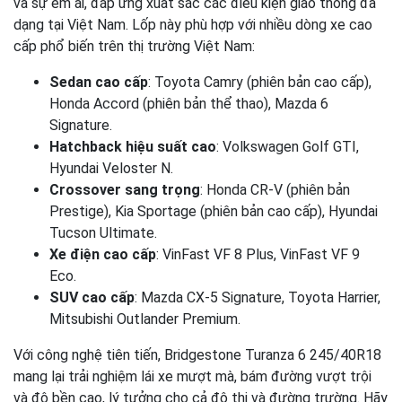
và sự êm ái, đáp ứng xuất sắc các điều kiện giao thông đa
dạng tại Việt Nam. Lốp này phù hợp với nhiều dòng xe cao
cấp phổ biến trên thị trường Việt Nam:
Sedan cao cấp
: Toyota Camry (phiên bản cao cấp),
Honda Accord (phiên bản thể thao), Mazda 6
Signature.
Hatchback hiệu suất cao
: Volkswagen Golf GTI,
Hyundai Veloster N.
Crossover sang trọng
: Honda CR-V (phiên bản
Prestige), Kia Sportage (phiên bản cao cấp), Hyundai
Tucson Ultimate.
Xe điện cao cấp
: VinFast VF 8 Plus, VinFast VF 9
Eco.
SUV cao cấp
: Mazda CX-5 Signature, Toyota Harrier,
Mitsubishi Outlander Premium.
Với công nghệ tiên tiến, Bridgestone Turanza 6 245/40R18
mang lại trải nghiệm lái xe mượt mà, bám đường vượt trội
và độ bền cao, lý tưởng cho cả đô thị và đường trường. Hãy