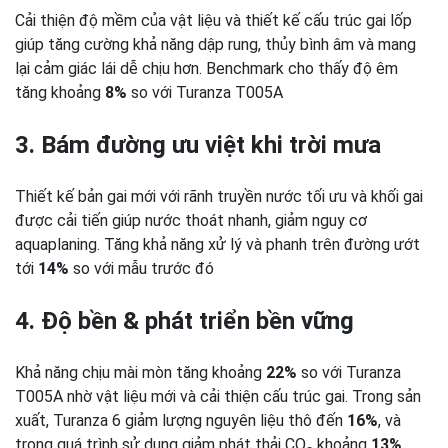
Cải thiện độ mềm của vật liệu và thiết kế cấu trúc gai lốp
giúp tăng cường khả năng dập rung, thủy bình âm và mang
lại cảm giác lái dễ chịu hơn. Benchmark cho thấy độ êm
tăng khoảng
8%
so với Turanza T005A
3. Bám đường ưu việt khi trời mưa
Thiết kế bản gai mới với rãnh truyền nước tối ưu và khối gai
được cải tiến giúp nước thoát nhanh, giảm nguy cơ
aquaplaning.
Tăng khả năng xử lý và phanh trên đường ướt
tới
14%
so với mẫu trước đó
4. Độ bền & phát triển bền vững
Khả năng chịu mài mòn tăng khoảng
22%
so với Turanza
T005A nhờ vật liệu mới và cải thiện cấu trúc gai.
Trong sản
xuất, Turanza 6 giảm lượng nguyên liệu thô đến
16%
, và
trong quá trình sử dụng giảm phát thải CO₂ khoảng
13%