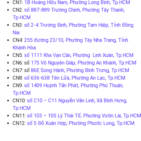
CN1:
1B Hoàng Hữu Nam, Phường Long Bình, Tp.HCM
CN2:
số 887-889 Trường Chinh, Phường Tây Thạnh,
Tp.HCM
CN3:
số 2-4 Trương Định, Phường Tam Hiệp, Tỉnh Đồng
Nai
CN4:
255 đường 23/10, Phường Tây Nha Trang, Tỉnh
Khánh Hòa
CN5:
số 1111 Kha Vạn Cân, Phường Linh Xuân, Tp.HCM
CN6: số
175 Võ Nguyên Giáp, Phường An Khánh, Tp.HCM
CN7: số
86E Song Hành, Phường Bình Trưng, Tp.HCM
CN8:
số 636-638 Tên Lửa, Phường An Lạc, Tp.HCM
CN9:
số 1409 Huỳnh Tấn Phát, Phường Phú Thuận,
Tp.HCM
CN10:
số C10 – C11 Nguyễn Văn Linh, Xã Bình Hưng,
Tp.HCM
CN11:
số 103 – 105 Lý Thái Tổ, Phường Vườn Lài, Tp.HCM
CN12:
số 5 Đỗ Xuân Hợp, Phường Phước Long, Tp.HCM