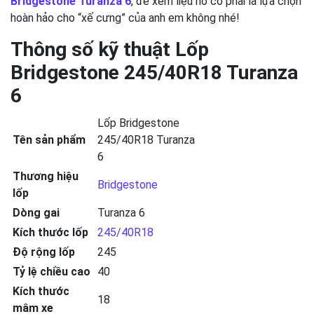
Bridgestone Turanza 6
, để xem liệu nó có phải là lựa chọn
hoàn hảo cho “xế cưng” của anh em không nhé!
Thông số kỹ thuật Lốp
Bridgestone 245/40R18 Turanza
6
Lốp Bridgestone
Tên sản phẩm
245/40R18 Turanza
6
Thương hiệu
Bridgestone
lốp
Dòng gai
Turanza 6
Kích thước lốp
245/40R18
Độ rộng lốp
245
Tỷ lệ chiều cao
40
Kích thước
18
mâm xe