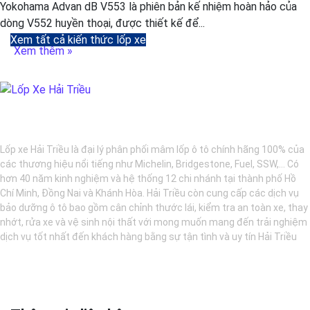
Yokohama Advan dB V553 là phiên bản kế nhiệm hoàn hảo của
dòng V552 huyền thoại, được thiết kế để...
Xem tất cả kiến thức lốp xe
Xem thêm »
BẢO DƯỠNG Ô TÔ - LỐP XE - MÂM XE CHÍNH HÃNG
Lốp xe Hải Triều là đại lý phân phối mâm lốp ô tô chính hãng 100% của
các thương hiệu nổi tiếng như Michelin, Bridgestone, Fuel, SSW,... Có
hơn 40 năm kinh nghiệm và hệ thống 12 chi nhánh tại thành phố Hồ
Chí Minh, Đồng Nai và Khánh Hòa. Hải Triều còn cung cấp các dịch vụ
bảo dưỡng ô tô bao gồm cân chỉnh thước lái, kiểm tra an toàn xe, thay
nhớt, rửa xe và vệ sinh nội thất với mong muốn mang đến trải nghiệm
dịch vụ tốt nhất đến khách hàng bằng sự tận tình và uy tín Hải Triều