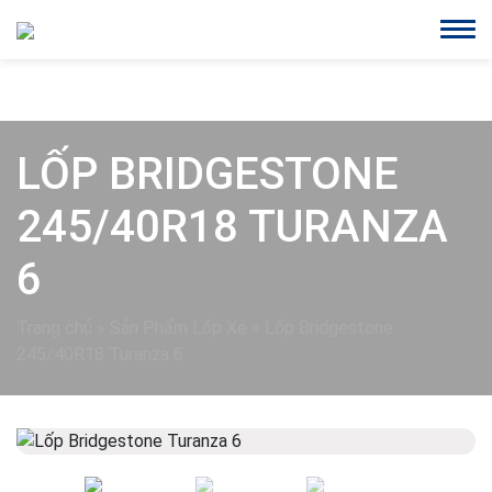
LỐP BRIDGESTONE
245/40R18 TURANZA
6
Trang chủ
»
Sản Phẩm Lốp Xe
»
Lốp Bridgestone
245/40R18 Turanza 6
Previous
Next