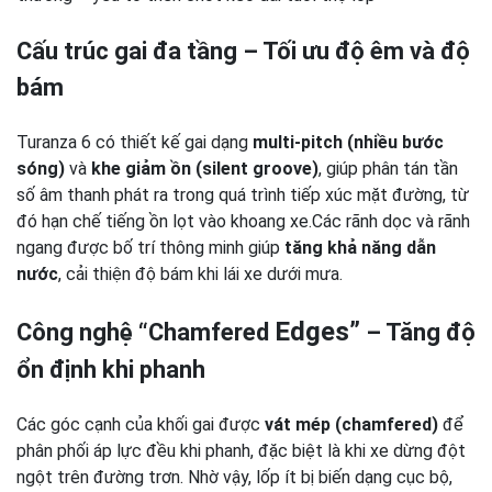
Cấu trúc gai đa tầng – Tối ưu độ êm và độ
bám
Turanza 6 có thiết kế gai dạng
multi-pitch (nhiều bước
sóng)
và
khe giảm ồn (silent groove)
, giúp phân tán tần
số âm thanh phát ra trong quá trình tiếp xúc mặt đường, từ
đó hạn chế tiếng ồn lọt vào khoang xe.Các rãnh dọc và rãnh
ngang được bố trí thông minh giúp
tăng khả năng dẫn
nước
, cải thiện độ bám khi lái xe dưới mưa.
Edges”
Công nghệ “Chamfered
– Tăng độ
ổn định khi phanh
Các góc cạnh của khối gai được
vát mép (chamfered)
để
phân phối áp lực đều khi phanh, đặc biệt là khi xe dừng đột
ngột trên đường trơn. Nhờ vậy, lốp ít bị biến dạng cục bộ,