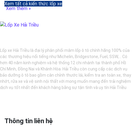
Xem tất cả kiến thức lốp xe
Xem thêm »
BẢO DƯỠNG Ô TÔ - LỐP XE - MÂM XE CHÍNH HÃNG
Lốp xe Hải Triều là đại lý phân phối mâm lốp ô tô chính hãng 100% của
các thương hiệu nổi tiếng như Michelin, Bridgestone, Fuel, SSW,... Có
hơn 40 năm kinh nghiệm và hệ thống 12 chi nhánh tại thành phố Hồ
Chí Minh, Đồng Nai và Khánh Hòa. Hải Triều còn cung cấp các dịch vụ
bảo dưỡng ô tô bao gồm cân chỉnh thước lái, kiểm tra an toàn xe, thay
nhớt, rửa xe và vệ sinh nội thất với mong muốn mang đến trải nghiệm
dịch vụ tốt nhất đến khách hàng bằng sự tận tình và uy tín Hải Triều
Thông tin liên hệ