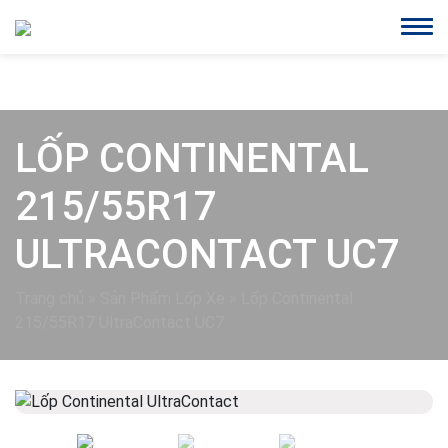
LỐP CONTINENTAL
215/55R17
ULTRACONTACT UC7
Trang chủ
»
Sản Phẩm Lốp Xe
»
Lốp Continental
215/55R17 UltraContact UC7
Previous
Next