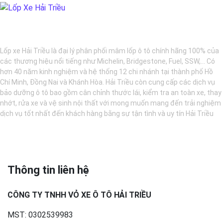
BẢO DƯỠNG Ô TÔ - LỐP XE - MÂM XE CHÍNH HÃNG
Lốp xe Hải Triều là đại lý phân phối mâm lốp ô tô chính hãng 100% của
các thương hiệu nổi tiếng như Michelin, Bridgestone, Fuel, SSW,... Có
hơn 40 năm kinh nghiệm và hệ thống 12 chi nhánh tại thành phố Hồ
Chí Minh, Đồng Nai và Khánh Hòa. Hải Triều còn cung cấp các dịch vụ
bảo dưỡng ô tô bao gồm cân chỉnh thước lái, kiểm tra an toàn xe, thay
nhớt, rửa xe và vệ sinh nội thất với mong muốn mang đến trải nghiệm
dịch vụ tốt nhất đến khách hàng bằng sự tận tình và uy tín Hải Triều
Thông tin liên hệ
CÔNG TY TNHH VỎ XE Ô TÔ HẢI TRIỀU
MST: 0302539983