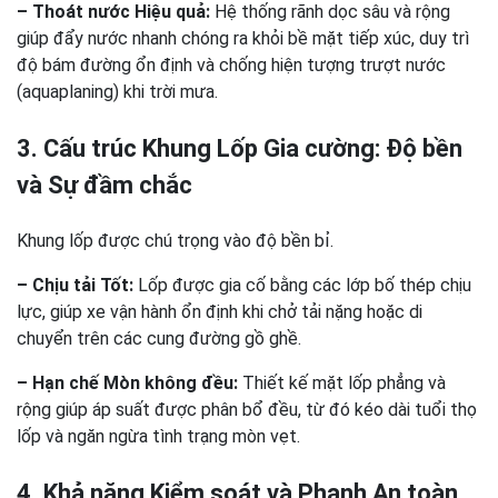
– Thoát nước Hiệu quả:
Hệ thống rãnh dọc sâu và rộng
giúp đẩy nước nhanh chóng ra khỏi bề mặt tiếp xúc, duy trì
độ bám đường ổn định và chống hiện tượng trượt nước
(aquaplaning) khi trời mưa.
3. Cấu trúc Khung Lốp Gia cường: Độ bền
và Sự đầm chắc
Khung lốp được chú trọng vào độ bền bỉ.
– Chịu tải Tốt:
Lốp được gia cố bằng các lớp bố thép chịu
lực, giúp xe vận hành ổn định khi chở tải nặng hoặc di
chuyển trên các cung đường gồ ghề.
– Hạn chế Mòn không đều:
Thiết kế mặt lốp phẳng và
rộng giúp áp suất được phân bổ đều, từ đó kéo dài tuổi thọ
lốp và ngăn ngừa tình trạng mòn vẹt.
4. Khả năng Kiểm soát và Phanh An toàn