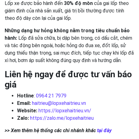
Lốp xe được bảo hành đến
30% độ mòn
của gai lốp theo
giám định của nhà sản xuất, giá trị bồi thường được tính
theo độ dày còn lại của gai lốp.
Những dạng hư hỏng không nằm trong tiêu chuẩn bảo
hành:
Lốp đã sửa chữa, bị dập bên trong, có dấu cắt, chém
và tác động bên ngoài, hoặc hỏng do đua xe, đốt lốp, sử
dụng thiếu thận trọng, sai mục đích, tiếp tục chạy khi lốp đã
xì hơi, bơm áp suất không đúng quy định và hướng dẫn.
Liên hệ ngay để được tư vấn báo
giá
Hotline
:
0964 21 7979
Email:
haitrieu@lopxehaitrieu.vn
Website:
https://lopxehaitrieu.vn/
Zalo:
https://zalo.me/lopxehaitrieu
>> Xem thêm hệ thống các chi nhánh khác
tại đây