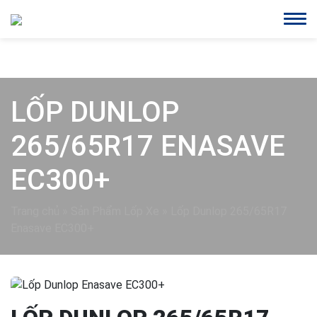
LỐP DUNLOP
265/65R17 ENASAVE
EC300+
Trang chủ
»
Sản Phẩm Lốp Xe
»
Lốp Dunlop 265/65R17
Enasave EC300+