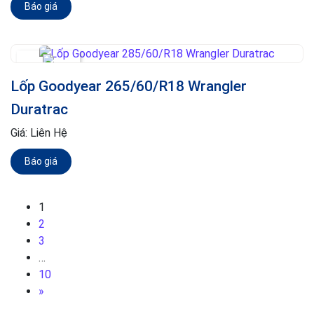
Báo giá
Lốp Goodyear 265/60/R18 Wrangler
Duratrac
Giá:
Liên Hệ
Báo giá
1
2
3
…
10
»