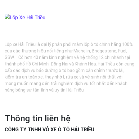
BẢO DƯỠNG Ô TÔ - LỐP XE - MÂM XE CHÍNH HÃNG
Lốp xe Hải Triều là đại lý phân phối mâm lốp ô tô chính hãng 100%
của các thương hiệu nổi tiếng như Michelin, Bridgestone, Fuel,
SSW,... Có hơn 40 năm kinh nghiệm và hệ thống 12 chi nhánh tại
thành phố Hồ Chí Minh, Đồng Nai và Khánh Hòa. Hải Triều còn cung
cấp các dịch vụ bảo dưỡng ô tô bao gồm cân chỉnh thước lái,
kiểm tra an toàn xe, thay nhớt, rửa xe và vệ sinh nội thất với
mong muốn mang đến trải nghiệm dịch vụ tốt nhất đến khách
hàng bằng sự tận tình và uy tín Hải Triều
Thông tin liên hệ
CÔNG TY TNHH VỎ XE Ô TÔ HẢI TRIỀU