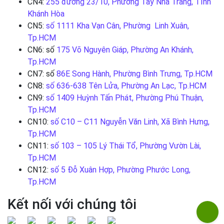
CN4:
255 đường 23/10, Phường Tây Nha Trang, Tỉnh
Khánh Hòa
CN5:
số 1111 Kha Vạn Cân, Phường Linh Xuân,
Tp.HCM
CN6: số
175 Võ Nguyên Giáp, Phường An Khánh,
Tp.HCM
CN7: số
86E Song Hành, Phường Bình Trưng, Tp.HCM
CN8:
số 636-638 Tên Lửa, Phường An Lạc, Tp.HCM
CN9:
số 1409 Huỳnh Tấn Phát, Phường Phú Thuận,
Tp.HCM
CN10:
số C10 – C11 Nguyễn Văn Linh, Xã Bình Hưng,
Tp.HCM
CN11:
số 103 – 105 Lý Thái Tổ, Phường Vườn Lài,
Tp.HCM
CN12:
số 5 Đỗ Xuân Hợp, Phường Phước Long,
Tp.HCM
Kết nối với chúng tôi