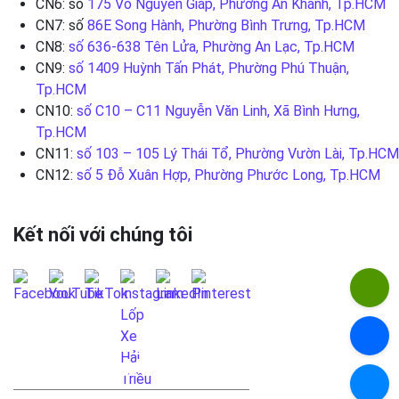
CN6: số
175 Võ Nguyên Giáp, Phường An Khánh, Tp.HCM
CN7: số
86E Song Hành, Phường Bình Trưng, Tp.HCM
CN8:
số 636-638 Tên Lửa, Phường An Lạc, Tp.HCM
CN9:
số 1409 Huỳnh Tấn Phát, Phường Phú Thuận,
Tp.HCM
CN10:
số C10 – C11 Nguyễn Văn Linh, Xã Bình Hưng,
Tp.HCM
CN11:
số 103 – 105 Lý Thái Tổ, Phường Vườn Lài, Tp.HCM
CN12:
số 5 Đỗ Xuân Hợp, Phường Phước Long, Tp.HCM
Kết nối với chúng tôi
LIÊN HỆ QUA FANPAGE