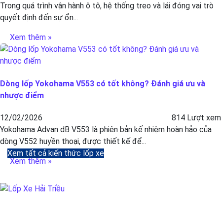
Trong quá trình vận hành ô tô, hệ thống treo và lái đóng vai trò
quyết định đến sự ổn...
Xem thêm »
Dòng lốp Yokohama V553 có tốt không? Đánh giá ưu và
nhược điểm
12/02/2026
814 Lượt xem
Yokohama Advan dB V553 là phiên bản kế nhiệm hoàn hảo của
dòng V552 huyền thoại, được thiết kế để...
Xem tất cả kiến thức lốp xe
Xem thêm »
BẢO DƯỠNG Ô TÔ - LỐP XE - MÂM XE CHÍNH HÃNG