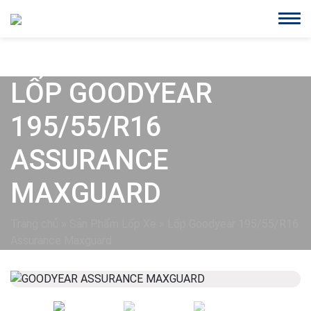
LỐP GOODYEAR
195/55/R16
ASSURANCE
MAXGUARD
Trang chủ
»
Sản Phẩm Lốp Xe
»
Lốp Goodyear 195/55/R16
Assurance Maxguard
Previous
Next