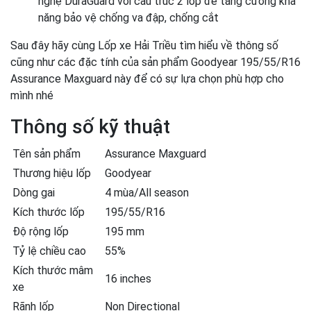
nghệ DuraGuard với cấu trúc 2 lớp để tăng cường khả
năng bảo vệ chống va đập, chống cắt
Sau đây hãy cùng Lốp xe Hải Triều tìm hiểu về thông số
cũng như các đặc tính của sản phẩm Goodyear 195/55/R16
Assurance Maxguard này để có sự lựa chọn phù hợp cho
mình nhé
Thông số kỹ thuật
Tên sản phẩm
Assurance Maxguard
Thương hiệu lốp
Goodyear
Dòng gai
4 mùa/All season
Kích thước lốp
195/55/R16
Độ rộng lốp
195 mm
Tỷ lệ chiều cao
55%
Kích thước mâm
16 inches
xe
Rãnh lốp
Non Directional