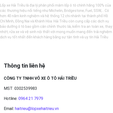
Lốp xe Hải Triều là đại lý phân phối mâm lốp ô tô chính hãng 100% của
các thương hiệu nổi tiếng như Michelin, Bridgestone, Fuel, SSW,... Có
hơn 40 năm kinh nghiệm và hệ thống 12 chi nhánh tại thành phố Hồ
Chí Minh, Đồng Nai và Khánh Hòa. Hải Triều còn cung cấp các dịch vụ
bảo dưỡng ô tô bao gồm cân chỉnh thước lái, kiểm tra an toàn xe, thay
nhớt, rửa xe và vệ sinh nội thất với mong muốn mang đến trải nghiệm
dịch vụ tốt nhất đến khách hàng bằng sự tận tình và uy tín Hải Triều
Thông tin liên hệ
CÔNG TY TNHH VỎ XE Ô TÔ HẢI TRIỀU
MST: 0302539983
Hotline:
0964 21 7979
Email:
haitrieu@lopxehaitrieu.vn