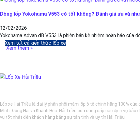
Dòng lốp Yokohama V553 có tốt không? Đánh giá ưu và nh
12/02/2026
Yokohama Advan dB V553 là phiên bản kế nhiệm hoàn hảo của dòn
Xem tất cả kiến thức lốp xe
Xem thêm »
BẢO DƯỠNG Ô TÔ - LỐP XE - MÂM XE CHÍNH HÃNG
Lốp xe Hải Triều là đại lý phân phối mâm lốp ô tô chính hãng 100% của 
Minh, Đồng Nai và Khánh Hòa. Hải Triều còn cung cấp các dịch vụ bảo d
vụ tốt nhất đến khách hàng bằng sự tận tình và uy tín Hải Triều