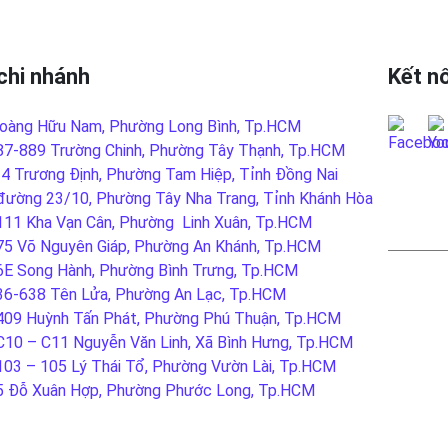
chi nhánh
Kết nố
oàng Hữu Nam, Phường Long Bình, Tp.HCM
87-889 Trường Chinh, Phường Tây Thạnh, Tp.HCM
-4 Trương Định, Phường Tam Hiệp, Tỉnh Đồng Nai
đường 23/10, Phường Tây Nha Trang, Tỉnh Khánh Hòa
LIÊN
111 Kha Vạn Cân, Phường Linh Xuân, Tp.HCM
75 Võ Nguyên Giáp, Phường An Khánh, Tp.HCM
6E Song Hành, Phường Bình Trưng, Tp.HCM
36-638 Tên Lửa, Phường An Lạc, Tp.HCM
409 Huỳnh Tấn Phát, Phường Phú Thuận, Tp.HCM
C10 – C11 Nguyễn Văn Linh, Xã Bình Hưng, Tp.HCM
103 – 105 Lý Thái Tổ, Phường Vườn Lài, Tp.HCM
5 Đỗ Xuân Hợp, Phường Phước Long, Tp.HCM