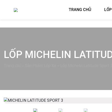
TRANG CHỦ
LỐP
LỐP MICHELIN LATITUD
Trang chủ
»
Sản Phẩm Lốp Xe
»
Lốp Michelin Latitude Sport
Previous