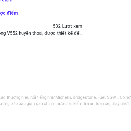
ược điểm
532 Lượt xem
g V552 huyền thoại, được thiết kế để...
các thương hiệu nổi tiếng như Michelin, Bridgestone, Fuel, SSW,... Có 
ưỡng ô tô bao gồm cân chỉnh thước lái, kiểm tra an toàn xe, thay nhớt