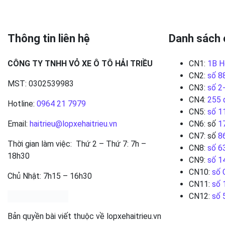
Thông tin liên hệ
Danh sách 
CÔNG TY TNHH VỎ XE Ô TÔ HẢI TRIỀU
CN1:
1B H
CN2:
số 8
MST: 0302539983
CN3:
số 2
CN4:
255 
Hotline:
0964 21 7979
CN5:
số 1
Email:
haitrieu@lopxehaitrieu.vn
CN6: số
1
CN7: số
8
Thời gian làm việc: Thứ 2 – Thứ 7: 7h –
CN8:
số 6
18h30
CN9:
số 1
CN10:
số 
Chủ Nhật: 7h15 – 16h30
CN11:
số 
CN12:
số 
Bản quyền bài viết thuộc về lopxehaitrieu.vn