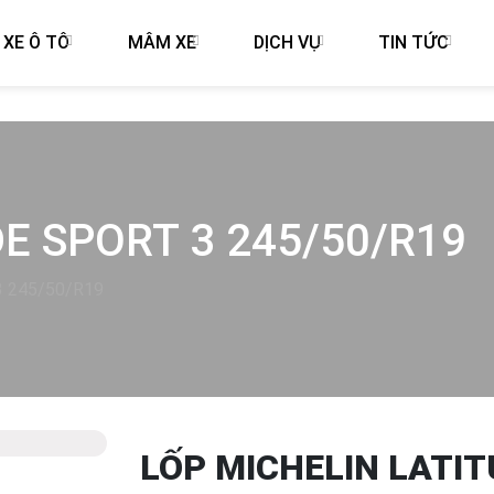
 XE Ô TÔ
MÂM XE
DỊCH VỤ
TIN TỨC
E SPORT 3 245/50/R19
 3 245/50/R19
LỐP MICHELIN LATIT
Next