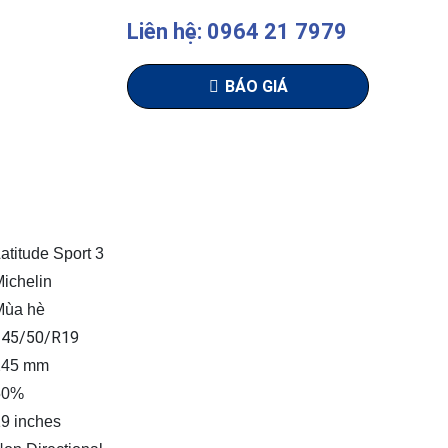
Liên hệ: 0964 21 7979
BÁO GIÁ
atitude Sport 3
ichelin
Mùa hè
245/50/R19
245 mm
50%
9 inches