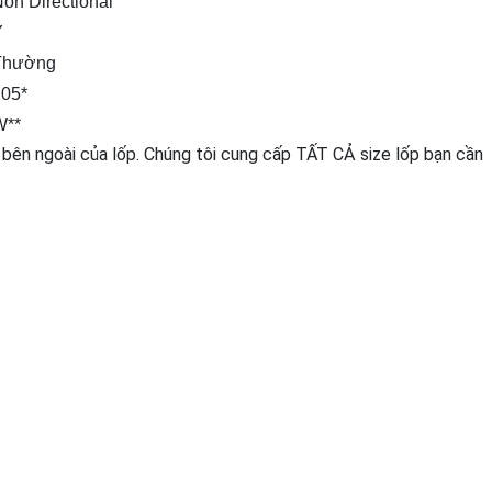
on Directional
Ý
Thường
105*
W**
 bên ngoài của lốp. Chúng tôi cung cấp TẤT CẢ size lốp bạn cần