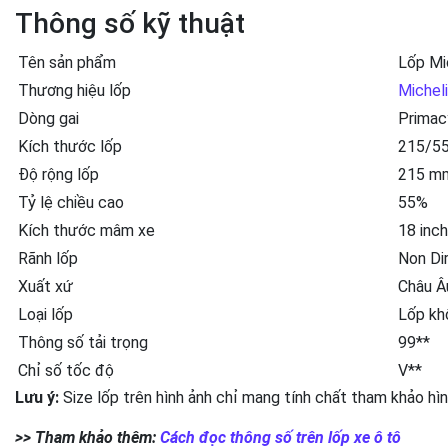
Thông số kỹ thuật
Tên sản phẩm
Lốp Mi
Thương hiệu lốp
Michel
Dòng gai
Primac
Kích thước lốp
215/5
Độ rộng lốp
215 m
Tỷ lệ chiều cao
55%
Kích thước mâm xe
18 inc
Rãnh lốp
Non Di
Xuất xứ
Châu Â
Loại lốp
Lốp kh
Thông số tải trọng
99**
Chỉ số tốc độ
V**
Lưu ý:
Size lốp trên hình ảnh chỉ mang tính chất tham khảo hì
>> Tham khảo thêm:
Cách đọc thông số trên lốp xe ô tô