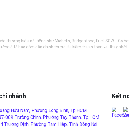
các thương hiệu nổi tiếng như Michelin, Bridgestone, Fuel, SSW,... Có 
ưỡng ô tô bao gồm cân chỉnh thước lái, kiểm tra an toàn xe, thay nhớt
chi nhánh
Kết nố
oàng Hữu Nam, Phường Long Bình, Tp.HCM
87-889 Trường Chinh, Phường Tây Thạnh, Tp.HCM
-4 Trương Định, Phường Tam Hiệp, Tỉnh Đồng Nai