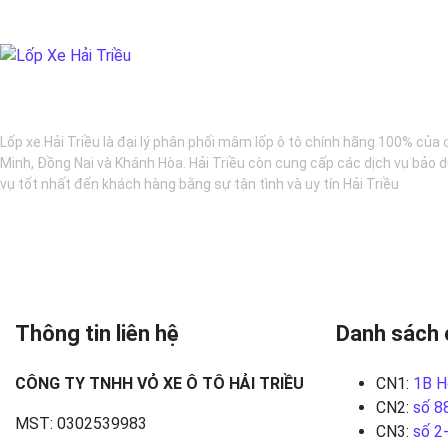
BẢO DƯỠNG Ô TÔ - LỐP XE - MÂM XE CHÍNH HÃNG
Lốp xe Hải Triều là đại lý phân phối mâm lốp ô tô chính hãng 100% của 
Minh, Đồng Nai và Khánh Hòa. Hải Triều còn cung cấp các dịch vụ bảo d
vụ tốt nhất đến khách hàng bằng sự tận tình và uy tín Hải Triều
Thông tin liên hệ
Danh sách 
CÔNG TY TNHH VỎ XE Ô TÔ HẢI TRIỀU
CN1:
1B H
CN2:
số 8
MST: 0302539983
CN3:
số 2