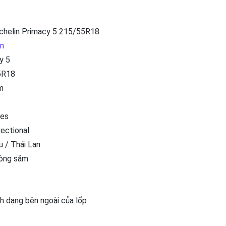
chelin Primacy 5 215/55R18
in
y 5
5R18
m
hes
rectional
u / Thái Lan
ông săm
nh dạng bên ngoài của lốp