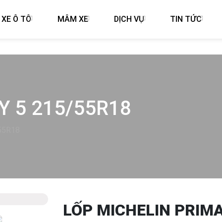
 XE Ô TÔ
MÂM XE
DỊCH VỤ
TIN TỨC
Y 5 215/55R18
/55R18
LỐP MICHELIN PRIMA
Next