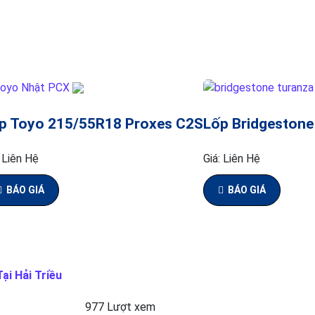
p Toyo 215/55R18 Proxes C2S
Lốp Bridgestone
:
Liên Hệ
Giá:
Liên Hệ
BÁO GIÁ
BÁO GIÁ
ại Hải Triều
977 Lượt xem