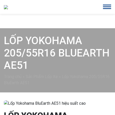
LỐP YOKOHAMA
205/55R16 BLUEARTH
AE51
Trang chủ
»
Sản Phẩm Lốp Xe
»
Lốp Yokohama 205/55R16
BluEarth AE51