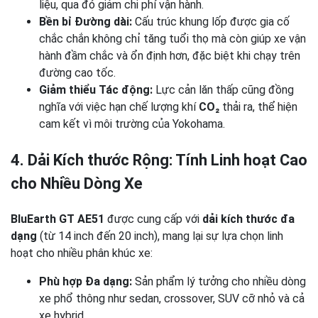
liệu, qua đó giảm chi phí vận hành.
Bền bỉ Đường dài:
Cấu trúc khung lốp được gia cố
chắc chắn không chỉ tăng tuổi thọ mà còn giúp xe vận
hành đầm chắc và ổn định hơn, đặc biệt khi chạy trên
đường cao tốc.
Giảm thiểu Tác động:
Lực cản lăn thấp cũng đồng
nghĩa với việc hạn chế lượng khí
CO₂
thải ra, thể hiện
cam kết vì môi trường của Yokohama.
4. Dải Kích thước Rộng: Tính Linh hoạt Cao
cho Nhiều Dòng Xe
BluEarth GT AE51
được cung cấp với
dải kích thước đa
dạng
(từ 14 inch đến 20 inch), mang lại sự lựa chọn linh
hoạt cho nhiều phân khúc xe:
Phù hợp Đa dạng:
Sản phẩm lý tưởng cho nhiều dòng
xe phổ thông như sedan, crossover, SUV cỡ nhỏ và cả
xe hybrid.