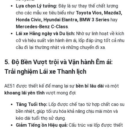
Lựa chọn Lý tưởng:
Đây là sự thay thế chất lượng
cho các mẫu xe tiêu biểu như
Toyota Vios, Mazda3,
Honda Civic, Hyundai Elantra, BMW 3 Series
hay
Mercedes-Benz C-Class
.
Lái xe Hằng ngày và Du lịch:
Nhờ sự linh hoạt về kích
cỡ và hiệu suất vận hành êm ái, lốp đáp ứng tốt cả nhu
cầu đi lại thường nhật và những chuyến đi xa.
5. Độ Bền Vượt trội và Vận hành Êm ái:
Trải nghiệm Lái xe Thanh lịch
AE51 được thiết kế để mang lại sự
bền bỉ lâu dài
và một
khoang lái yên tĩnh
vượt mong đợi:
Tăng Tuổi thọ:
Lốp được chế tạo từ hợp chất cao su
bền nhiệt, giúp tối ưu hóa khả năng chịu mài mòn và
kéo dài tuổi thọ sử dụng.
Giảm Tiếng ồn Hiệu quả:
Cấu trúc vai lốp được thiết