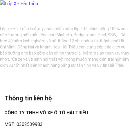
BẢO DƯỠNG Ô TÔ - LỐP XE - MÂM XE CHÍNH HÃNG
Lốp xe Hải Triều là đại lý phân phối mâm lốp ô tô chính hãng 100% của
các thương hiệu nổi tiếng như Michelin, Bridgestone, Fuel, SSW,... Có
hơn 40 năm kinh nghiệm và hệ thống 12 chi nhánh tại thành phố Hồ
Chí Minh, Đồng Nai và Khánh Hòa. Hải Triều còn cung cấp các dịch vụ
bảo dưỡng ô tô bao gồm cân chỉnh thước lái, kiểm tra an toàn xe, thay
nhớt, rửa xe và vệ sinh nội thất với mong muốn mang đến trải nghiệm
dịch vụ tốt nhất đến khách hàng bằng sự tận tình và uy tín Hải Triều
Thông tin liên hệ
CÔNG TY TNHH VỎ XE Ô TÔ HẢI TRIỀU
MST: 0302539983