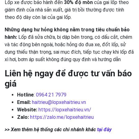
Lốp xe được bảo hành đến
30% độ mòn
của gai lốp theo
giám định của nhà sản xuất, giá trị bồi thường được tính
theo độ dày còn lại của gai lốp.
Những dạng hư hỏng không nằm trong tiêu chuẩn bảo
hành:
Lốp đã sửa chữa, bị dập bên trong, có dấu cắt, chém
và tác động bên ngoài, hoặc hỏng do đua xe, đốt lốp, sử
dụng thiếu thận trọng, sai mục đích, tiếp tục chạy khi lốp đã
xì hơi, bơm áp suất không đúng quy định và hướng dẫn
Liên hệ ngay để được tư vấn báo
giá
Hotline
:
0964 21 7979
Email:
haitrieu@lopxehaitrieu.vn
Website:
https://lopxehaitrieu.vn/
Zalo:
https://zalo.me/lopxehaitrieu
>> Xem thêm hệ thống các chi nhánh khác
tại đây