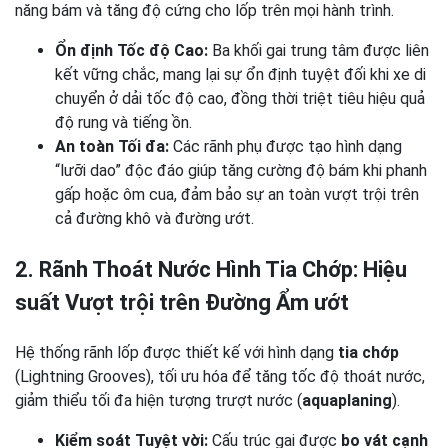
năng bám và tăng độ cứng cho lốp trên mọi hành trình.
Ổn định Tốc độ Cao:
Ba khối gai trung tâm được liên
kết vững chắc, mang lại sự ổn định tuyệt đối khi xe di
chuyển ở dải tốc độ cao, đồng thời triệt tiêu hiệu quả
độ rung và tiếng ồn.
An toàn Tối đa:
Các rãnh phụ được tạo hình dạng
“lưỡi dao” độc đáo giúp tăng cường độ bám khi phanh
gấp hoặc ôm cua, đảm bảo sự an toàn vượt trội trên
cả đường khô và đường ướt.
2. Rãnh Thoát Nước Hình Tia Chớp: Hiệu
suất Vượt trội trên Đường Ẩm ướt
Hệ thống rãnh lốp được thiết kế với hình dạng
tia chớp
(Lightning Grooves), tối ưu hóa để tăng tốc độ thoát nước,
giảm thiểu tối đa hiện tượng trượt nước (
aquaplaning
).
Kiểm soát Tuyệt vời:
Cấu trúc gai được
bo vát cạnh