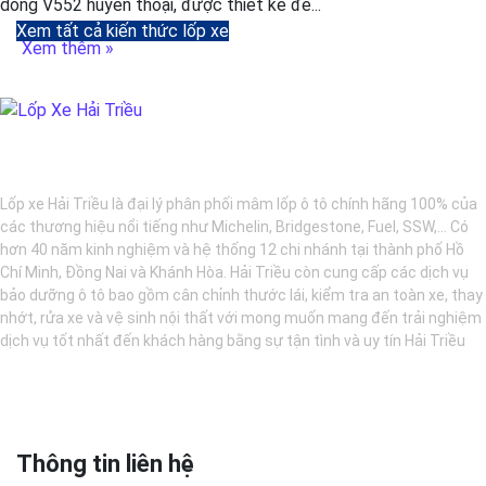
dòng V552 huyền thoại, được thiết kế để...
Xem tất cả kiến thức lốp xe
Xem thêm »
BẢO DƯỠNG Ô TÔ - LỐP XE - MÂM XE CHÍNH HÃNG
Lốp xe Hải Triều là đại lý phân phối mâm lốp ô tô chính hãng 100% của
các thương hiệu nổi tiếng như Michelin, Bridgestone, Fuel, SSW,... Có
hơn 40 năm kinh nghiệm và hệ thống 12 chi nhánh tại thành phố Hồ
Chí Minh, Đồng Nai và Khánh Hòa. Hải Triều còn cung cấp các dịch vụ
bảo dưỡng ô tô bao gồm cân chỉnh thước lái, kiểm tra an toàn xe, thay
nhớt, rửa xe và vệ sinh nội thất với mong muốn mang đến trải nghiệm
dịch vụ tốt nhất đến khách hàng bằng sự tận tình và uy tín Hải Triều
Thông tin liên hệ