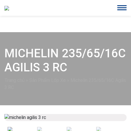
MICHELIN 235/65/16C
AGILIS 3 RC
Trang chủ
»
Sản Phẩm Lốp Xe
»
Michelin 235/65/16C Agilis
3 RC
Previous
Next