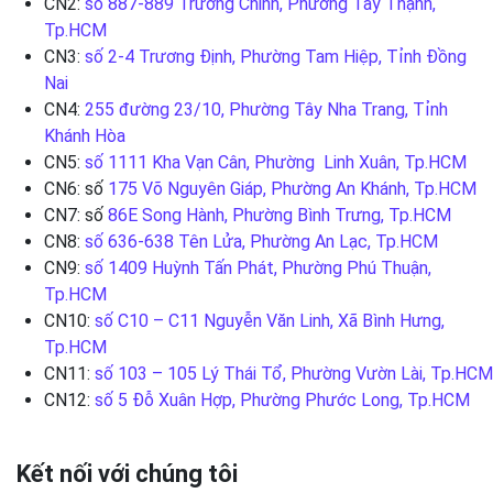
CN2:
số 887-889 Trường Chinh, Phường Tây Thạnh,
Tp.HCM
CN3:
số 2-4 Trương Định, Phường Tam Hiệp, Tỉnh Đồng
Nai
CN4:
255 đường 23/10, Phường Tây Nha Trang, Tỉnh
Khánh Hòa
CN5:
số 1111 Kha Vạn Cân, Phường Linh Xuân, Tp.HCM
CN6: số
175 Võ Nguyên Giáp, Phường An Khánh, Tp.HCM
CN7: số
86E Song Hành, Phường Bình Trưng, Tp.HCM
CN8:
số 636-638 Tên Lửa, Phường An Lạc, Tp.HCM
CN9:
số 1409 Huỳnh Tấn Phát, Phường Phú Thuận,
Tp.HCM
CN10:
số C10 – C11 Nguyễn Văn Linh, Xã Bình Hưng,
Tp.HCM
CN11:
số 103 – 105 Lý Thái Tổ, Phường Vườn Lài, Tp.HCM
CN12:
số 5 Đỗ Xuân Hợp, Phường Phước Long, Tp.HCM
Kết nối với chúng tôi