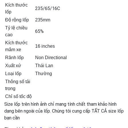
Kích thước
235/65/16C
lốp
Độ rộng lốp
235mm
Tỷ lệ chiều
65%
cao
Kích thước
16 inches
mâm xe
Rãnh lốp
Non Directional
Xuất xứ
Thái Lan
Loại lốp
Thường
Thông số tải
trọng
Chỉ số tốc độ
Size lốp trên hình ảnh chỉ mang tính chất tham khảo hình
dạng bên ngoài của lốp. Chúng tôi cung cấp TẤT CẢ size lốp
bạn cần