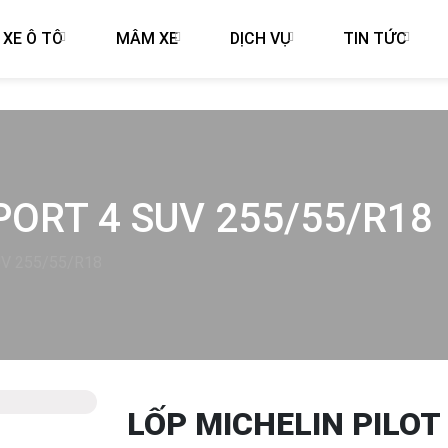
 XE Ô TÔ
MÂM XE
DỊCH VỤ
TIN TỨC
PORT 4 SUV 255/55/R18
SUV 255/55/R18
LỐP MICHELIN PILOT
Next