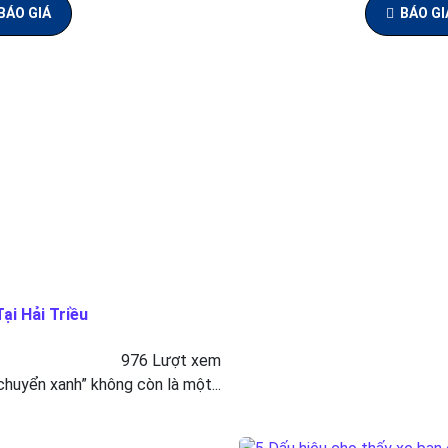
BÁO GIÁ
BÁO GI
ại Hải Triều
976 Lượt xem
 chuyển xanh” không còn là một...