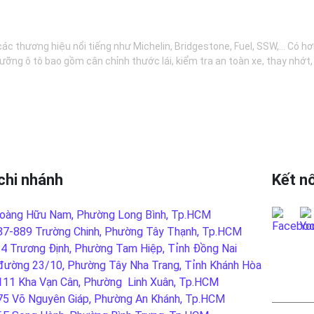
các thương hiệu nổi tiếng như Michelin, Bridgestone, Fuel, SSW,... Có 
ưỡng ô tô bao gồm cân chỉnh thước lái, kiểm tra an toàn xe, thay nhớt
chi nhánh
Kết nố
oàng Hữu Nam, Phường Long Bình, Tp.HCM
87-889 Trường Chinh, Phường Tây Thạnh, Tp.HCM
-4 Trương Định, Phường Tam Hiệp, Tỉnh Đồng Nai
đường 23/10, Phường Tây Nha Trang, Tỉnh Khánh Hòa
LIÊN
111 Kha Vạn Cân, Phường Linh Xuân, Tp.HCM
75 Võ Nguyên Giáp, Phường An Khánh, Tp.HCM