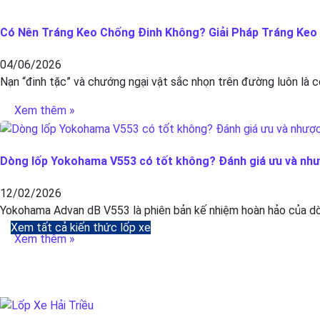
Có Nên Tráng Keo Chống Đinh Không? Giải Pháp Tráng Keo C
04/06/2026
Nạn “đinh tặc” và chướng ngại vật sắc nhọn trên đường luôn là c
Xem thêm »
Dòng lốp Yokohama V553 có tốt không? Đánh giá ưu và nh
12/02/2026
Yokohama Advan dB V553 là phiên bản kế nhiệm hoàn hảo của dòn
Xem tất cả kiến thức lốp xe
Xem thêm »