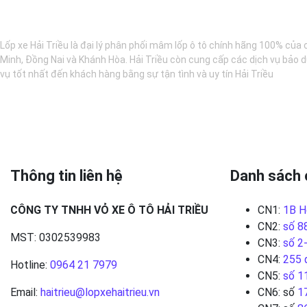
BẢO DƯỠNG Ô TÔ - LỐP XE - MÂM XE CHÍNH HÃNG
Lốp xe Hải Triều là đại lý phân phối mâm lốp ô tô chính hãng 100% của 
Minh, Đồng Nai và Khánh Hòa. Hải Triều còn cung cấp các dịch vụ bảo d
vụ tốt nhất đến khách hàng bằng sự tận tình và uy tín Hải Triều
Thông tin liên hệ
Danh sách 
CÔNG TY TNHH VỎ XE Ô TÔ HẢI TRIỀU
CN1:
1B H
CN2:
số 8
MST: 0302539983
CN3:
số 2
CN4:
255 
Hotline:
0964 21 7979
CN5:
số 1
Email:
haitrieu@lopxehaitrieu.vn
CN6: số
1