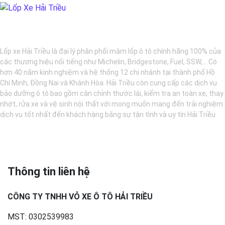
BẢO DƯỠNG Ô TÔ - LỐP XE - MÂM XE CHÍNH HÃNG
Lốp xe Hải Triều là đại lý phân phối mâm lốp ô tô chính hãng 100% của
các thương hiệu nổi tiếng như Michelin, Bridgestone, Fuel, SSW,... Có
hơn 40 năm kinh nghiệm và hệ thống 12 chi nhánh tại thành phố Hồ
Chí Minh, Đồng Nai và Khánh Hòa. Hải Triều còn cung cấp các dịch vụ
bảo dưỡng ô tô bao gồm cân chỉnh thước lái, kiểm tra an toàn xe, thay
nhớt, rửa xe và vệ sinh nội thất với mong muốn mang đến trải nghiệm
dịch vụ tốt nhất đến khách hàng bằng sự tận tình và uy tín Hải Triều
Thông tin liên hệ
CÔNG TY TNHH VỎ XE Ô TÔ HẢI TRIỀU
MST: 0302539983