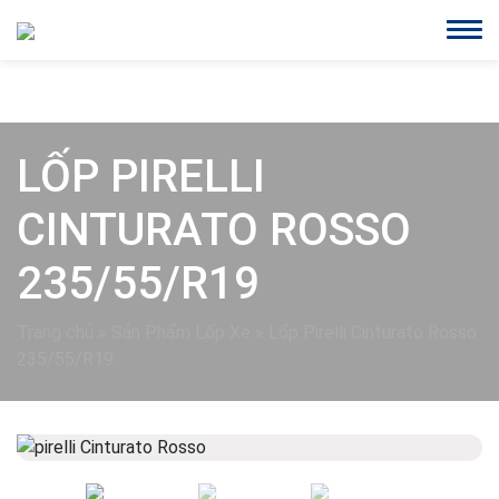
LỐP PIRELLI
CINTURATO ROSSO
235/55/R19
Trang chủ
»
Sản Phẩm Lốp Xe
»
Lốp Pirelli Cinturato Rosso
235/55/R19
Previous
Next