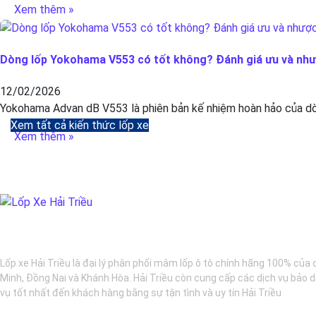
Xem thêm »
Dòng lốp Yokohama V553 có tốt không? Đánh giá ưu và nh
12/02/2026
Yokohama Advan dB V553 là phiên bản kế nhiệm hoàn hảo của dòn
Xem tất cả kiến thức lốp xe
Xem thêm »
BẢO DƯỠNG Ô TÔ - LỐP XE - MÂM XE CHÍNH HÃNG
Lốp xe Hải Triều là đại lý phân phối mâm lốp ô tô chính hãng 100% của 
Minh, Đồng Nai và Khánh Hòa. Hải Triều còn cung cấp các dịch vụ bảo d
vụ tốt nhất đến khách hàng bằng sự tận tình và uy tín Hải Triều