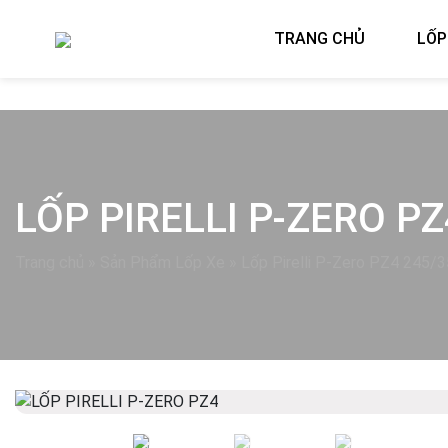
TRANG CHỦ
LỐP
LỐP PIRELLI P-ZERO PZ
Trang chủ
»
Sản Phẩm Lốp Xe
»
Lốp Pirelli P-Zero PZ4 245/
Previous