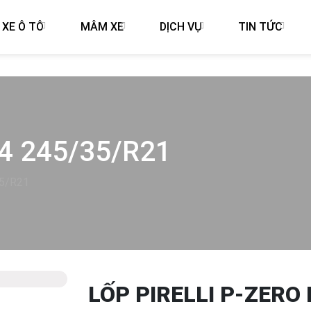
 XE Ô TÔ
MÂM XE
DỊCH VỤ
TIN TỨC
4 245/35/R21
35/R21
LỐP PIRELLI P-ZERO 
Next