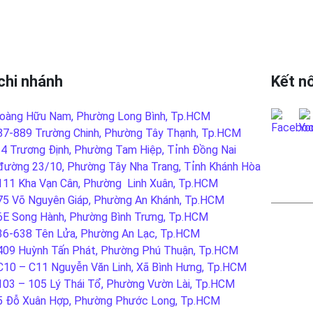
chi nhánh
Kết nố
oàng Hữu Nam, Phường Long Bình, Tp.HCM
87-889 Trường Chinh, Phường Tây Thạnh, Tp.HCM
-4 Trương Định, Phường Tam Hiệp, Tỉnh Đồng Nai
đường 23/10, Phường Tây Nha Trang, Tỉnh Khánh Hòa
LIÊN
111 Kha Vạn Cân, Phường Linh Xuân, Tp.HCM
75 Võ Nguyên Giáp, Phường An Khánh, Tp.HCM
6E Song Hành, Phường Bình Trưng, Tp.HCM
36-638 Tên Lửa, Phường An Lạc, Tp.HCM
409 Huỳnh Tấn Phát, Phường Phú Thuận, Tp.HCM
C10 – C11 Nguyễn Văn Linh, Xã Bình Hưng, Tp.HCM
103 – 105 Lý Thái Tổ, Phường Vườn Lài, Tp.HCM
5 Đỗ Xuân Hợp, Phường Phước Long, Tp.HCM