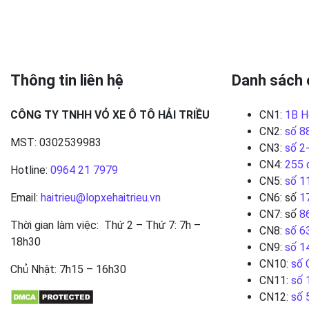
Thông tin liên hệ
Danh sách 
CÔNG TY TNHH VỎ XE Ô TÔ HẢI TRIỀU
CN1:
1B H
CN2:
số 8
MST: 0302539983
CN3:
số 2
CN4:
255 
Hotline:
0964 21 7979
CN5:
số 1
Email:
haitrieu@lopxehaitrieu.vn
CN6: số
1
CN7: số
8
Thời gian làm việc: Thứ 2 – Thứ 7: 7h –
CN8:
số 6
18h30
CN9:
số 1
CN10:
số 
Chủ Nhật: 7h15 – 16h30
CN11:
số 
CN12:
số 