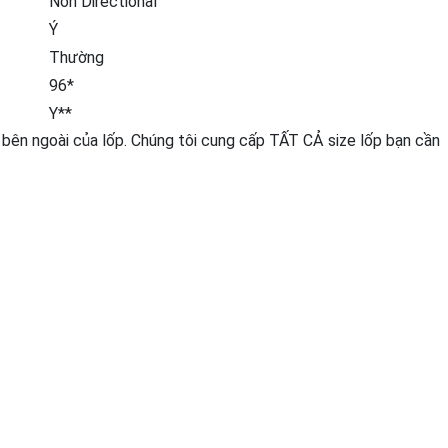
Non Directional
Ý
Thường
96*
Y**
 bên ngoài của lốp. Chúng tôi cung cấp TẤT CẢ size lốp bạn cần