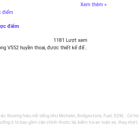
Xem thêm »
ược điểm
1181 Lượt xem
g V552 huyền thoại, được thiết kế để...
các thương hiệu nổi tiếng như Michelin, Bridgestone, Fuel, SSW,... Có 
ưỡng ô tô bao gồm cân chỉnh thước lái, kiểm tra an toàn xe, thay nhớt