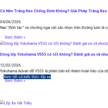
Có Nên Tráng Keo Chống Đinh Không? Giải Pháp Tráng Keo C
04/06/2026
Nạn “đinh tặc” và chướng ngại vật sắc nhọn trên đường luôn là c
Xem thêm »
Dòng lốp Yokohama V553 có tốt không? Đánh giá ưu và nh
12/02/2026
Yokohama Advan dB V553 là phiên bản kế nhiệm hoàn hảo của dòn
Xem tất cả kiến thức lốp xe
Xem thêm »