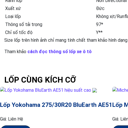
Rãnh lốp
Non Directional
Xuất xứ
Đức
Loại lốp
Không xịt/Runfl
Thông số tải trọng
97*
Chỉ số tốc độ
Y**
Size lốp trên hình ảnh chỉ mang tính chất tham khảo hình dạng
Tham khảo
cách đọc thông số lốp xe ô tô
LỐP CÙNG KÍCH CỠ
Lốp Yokohama 275/30R20 BluEarth AE51
Lốp M
Giá:
Liên Hệ
Giá:
Liê