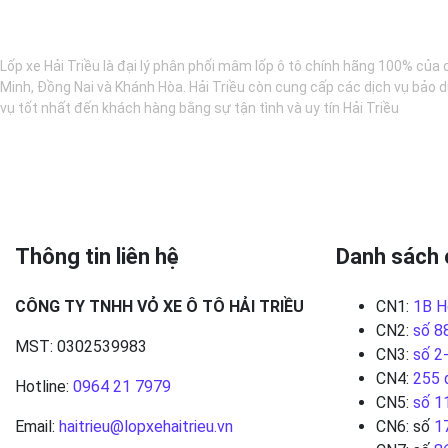
BẢO DƯỠNG Ô TÔ - LỐP XE - MÂM XE CHÍNH HÃNG
Lốp xe Hải Triều là đại lý phân phối mâm lốp ô tô chính hãng 100% của 
Minh, Đồng Nai và Khánh Hòa. Hải Triều còn cung cấp các dịch vụ bảo d
vụ tốt nhất đến khách hàng bằng sự tận tình và uy tín Hải Triều
Thông tin liên hệ
Danh sách 
CÔNG TY TNHH VỎ XE Ô TÔ HẢI TRIỀU
CN1:
1B H
CN2:
số 8
MST: 0302539983
CN3:
số 2
CN4:
255 
Hotline:
0964 21 7979
CN5:
số 1
Email:
haitrieu@lopxehaitrieu.vn
CN6: số
1