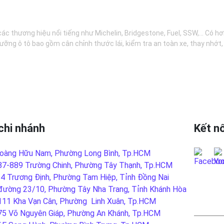
các thương hiệu nổi tiếng như Michelin, Bridgestone, Fuel, SSW,... Có 
ưỡng ô tô bao gồm cân chỉnh thước lái, kiểm tra an toàn xe, thay nhớt
chi nhánh
Kết nố
oàng Hữu Nam, Phường Long Bình, Tp.HCM
87-889 Trường Chinh, Phường Tây Thạnh, Tp.HCM
-4 Trương Định, Phường Tam Hiệp, Tỉnh Đồng Nai
đường 23/10, Phường Tây Nha Trang, Tỉnh Khánh Hòa
LIÊN
111 Kha Vạn Cân, Phường Linh Xuân, Tp.HCM
75 Võ Nguyên Giáp, Phường An Khánh, Tp.HCM