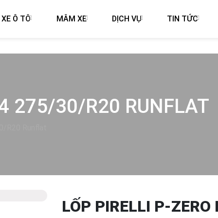
 XE Ô TÔ
MÂM XE
DỊCH VỤ
TIN TỨC
Z4 275/30/R20 RUNFLAT
0/R20 Runflat
LỐP PIRELLI P-ZERO
Next