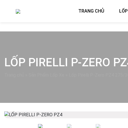
TRANG CHỦ
LỐP
LỐP PIRELLI P-ZERO P
Trang chủ
»
Sản Phẩm Lốp Xe
»
Lốp Pirelli P-Zero PZ4 275/3
Previous