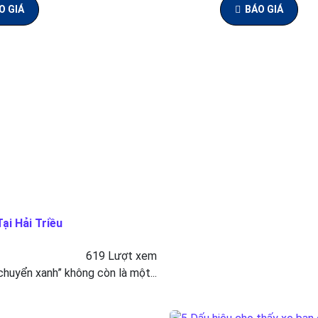
O GIÁ
BÁO GIÁ
ại Hải Triều
619 Lượt xem
 chuyển xanh” không còn là một...