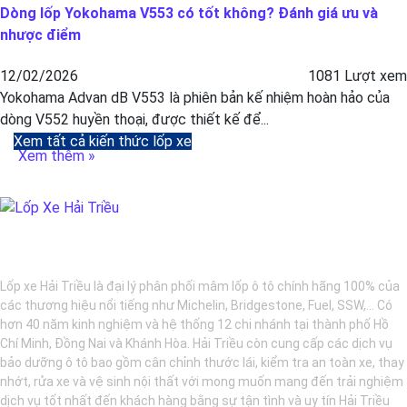
Dòng lốp Yokohama V553 có tốt không? Đánh giá ưu và
nhược điểm
12/02/2026
1081 Lượt xem
Yokohama Advan dB V553 là phiên bản kế nhiệm hoàn hảo của
dòng V552 huyền thoại, được thiết kế để...
Xem tất cả kiến thức lốp xe
Xem thêm »
BẢO DƯỠNG Ô TÔ - LỐP XE - MÂM XE CHÍNH HÃNG
Lốp xe Hải Triều là đại lý phân phối mâm lốp ô tô chính hãng 100% của
các thương hiệu nổi tiếng như Michelin, Bridgestone, Fuel, SSW,... Có
hơn 40 năm kinh nghiệm và hệ thống 12 chi nhánh tại thành phố Hồ
Chí Minh, Đồng Nai và Khánh Hòa. Hải Triều còn cung cấp các dịch vụ
bảo dưỡng ô tô bao gồm cân chỉnh thước lái, kiểm tra an toàn xe, thay
nhớt, rửa xe và vệ sinh nội thất với mong muốn mang đến trải nghiệm
dịch vụ tốt nhất đến khách hàng bằng sự tận tình và uy tín Hải Triều