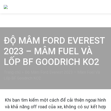
ĐỘ MÂM FORD EVEREST
2023 – MÂM FUEL VÀ
LỐP BF GOODRICH KO2
Trang chủ
»
Độ Mâm Ford Everest 2023 – Mâm Fuel Và
Lốp BF Goodrich KO2
Khi bạn tìm kiếm một cách để cải thiện ngoại hình
và khả năng off road của xe, không có sự kết hợp