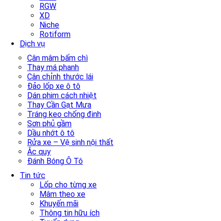
RGW
XD
Niche
Rotiform
Dịch vụ
Cân mâm bấm chì
Thay má phanh
Cân chỉnh thước lái
Đảo lốp xe ô tô
Dán phim cách nhiệt
Thay Cần Gạt Mưa
Tráng keo chống đinh
Sơn phủ gầm
Dầu nhớt ô tô
Rửa xe – Vệ sinh nội thất
Ắc quy
Đánh Bóng Ô Tô
Tin tức
Lốp cho từng xe
Mâm theo xe
Khuyến mãi
Thông tin hữu ích