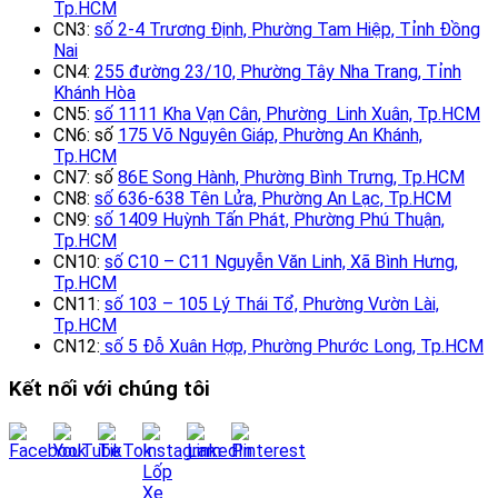
Tp.HCM
CN3:
số 2-4 Trương Định, Phường Tam Hiệp, Tỉnh Đồng
Nai
CN4:
255 đường 23/10, Phường Tây Nha Trang, Tỉnh
Khánh Hòa
CN5:
số 1111 Kha Vạn Cân, Phường Linh Xuân, Tp.HCM
CN6: số
175 Võ Nguyên Giáp, Phường An Khánh,
Tp.HCM
CN7: số
86E Song Hành, Phường Bình Trưng, Tp.HCM
CN8:
số 636-638 Tên Lửa, Phường An Lạc, Tp.HCM
CN9:
số 1409 Huỳnh Tấn Phát, Phường Phú Thuận,
Tp.HCM
CN10:
số C10 – C11 Nguyễn Văn Linh, Xã Bình Hưng,
Tp.HCM
CN11:
số 103 – 105 Lý Thái Tổ, Phường Vườn Lài,
Tp.HCM
CN12:
số 5 Đỗ Xuân Hợp, Phường Phước Long, Tp.HCM
Kết nối với chúng tôi