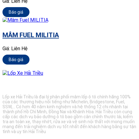
Giá:
Liên Hệ
Báo giá
MÂM FUEL MILITIA
Giá:
Liên Hệ
Báo giá
BẢO DƯỠNG Ô TÔ - LỐP XE - MÂM XE CHÍNH HÃNG
Lốp xe Hải Triều là đại lý phân phối mâm lốp ô tô chính hãng 100%
của các thương hiệu nổi tiếng như Michelin, Bridgestone, Fuel,
SSW,... Có hơn 40 năm kinh nghiệm và hệ thống 12 chi nhánh tại
thành phố Hồ Chí Minh, Đồng Nai và Khánh Hòa. Hải Triều còn cung
cấp các dịch vụ bảo dưỡng ô tô bao gồm cân chỉnh thước lái, kiểm
tra an toàn xe, thay nhớt, rửa xe và vệ sinh nội thất với mong muốn
mang đến trải nghiệm dịch vụ tốt nhất đến khách hàng bằng sự tận
tình và uy tín Hải Triều