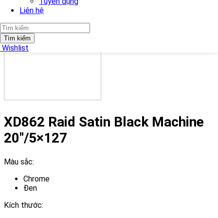
Tuyển dụng
Liên hệ
Previous
Next
Tìm kiếm
Wishlist
XD862 Raid Satin Black Machine
20″/5×127
Màu sắc:
Chrome
Đen
Kích thước: