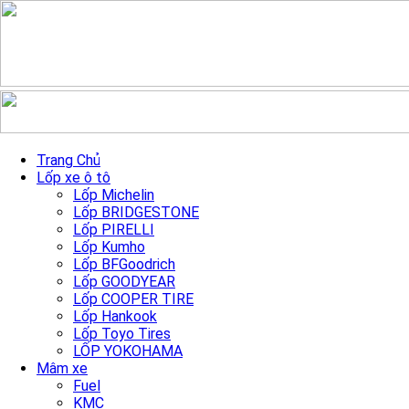
Skip to content
XD862 Raid Satin Black
Trang Chủ
Lốp xe ô tô
Machine 20″/5×127
Lốp Michelin
Lốp BRIDGESTONE
Lốp PIRELLI
Trang chủ
»
Sản Phẩm mâm xe
»
XD862 Raid Satin Black
Lốp Kumho
Machine 20″/5×127
Lốp BFGoodrich
Lốp GOODYEAR
Lốp COOPER TIRE
Lốp Hankook
Lốp Toyo Tires
LỐP YOKOHAMA
Mâm xe
Fuel
KMC