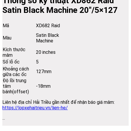
Thông số kỹ thuật XD862 Raid
Satin Black Machine 20″/5×127
Mã
XD682 Raid
Satin Black
Màu
Machine
Kích thước
20 inches
mâm
Số lỗ ốc
5
Khoảng cách
127mm
giữa các ốc
Độ lồi trung
tâm
-18mm
bánh(offset)
Liên hệ địa chỉ Hải Triều gần nhất để nhận báo giá mâm:
https://lopxehaitrieu.vn/lien-he/
...