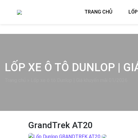
TRANG CHỦ
LỐP
LỐP XE Ô TÔ DUNLOP | G
Trang chủ
»
Lốp xe ô tô Dunlop | Giá khuyến mãi 01/2026
GrandTrek AT20