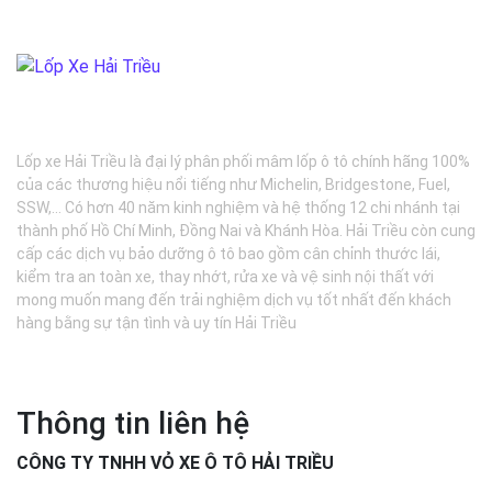
BẢO DƯỠNG Ô TÔ - LỐP XE - MÂM XE CHÍNH HÃNG
Lốp xe Hải Triều là đại lý phân phối mâm lốp ô tô chính hãng 100%
của các thương hiệu nổi tiếng như Michelin, Bridgestone, Fuel,
SSW,... Có hơn 40 năm kinh nghiệm và hệ thống 12 chi nhánh tại
thành phố Hồ Chí Minh, Đồng Nai và Khánh Hòa. Hải Triều còn cung
cấp các dịch vụ bảo dưỡng ô tô bao gồm cân chỉnh thước lái,
kiểm tra an toàn xe, thay nhớt, rửa xe và vệ sinh nội thất với
mong muốn mang đến trải nghiệm dịch vụ tốt nhất đến khách
hàng bằng sự tận tình và uy tín Hải Triều
Thông tin liên hệ
CÔNG TY TNHH VỎ XE Ô TÔ HẢI TRIỀU