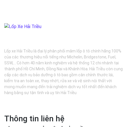
BẢO DƯỠNG Ô TÔ - LỐP XE - MÂM XE CHÍNH HÃNG
Lốp xe Hải Triều là đại lý phân phối mâm lốp ô tô chính hãng 100%
của các thương hiệu nổi tiếng như Michelin, Bridgestone, Fuel,
SSW,... Có hơn 40 năm kinh nghiệm và hệ thống 12 chi nhánh tại
thành phố Hồ Chí Minh, Đồng Nai và Khánh Hòa. Hải Triều còn cung
cấp các dịch vụ bảo dưỡng ô tô bao gồm cân chỉnh thước lái,
kiểm tra an toàn xe, thay nhớt, rửa xe và vệ sinh nội thất với
mong muốn mang đến trải nghiệm dịch vụ tốt nhất đến khách
hàng bằng sự tận tình và uy tín Hải Triều
Thông tin liên hệ