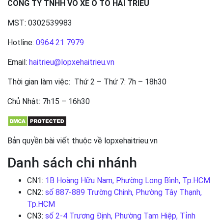
CÔNG TY TNHH VỎ XE Ô TÔ HẢI TRIỀU
MST: 0302539983
Hotline:
0964 21 7979
Email:
haitrieu@lopxehaitrieu.vn
Thời gian làm việc: Thứ 2 – Thứ 7: 7h – 18h30
Chủ Nhật: 7h15 – 16h30
Bản quyền bài viết thuộc về lopxehaitrieu.vn
Danh sách chi nhánh
CN1:
1B Hoàng Hữu Nam, Phường Long Bình, Tp.HCM
CN2:
số 887-889 Trường Chinh, Phường Tây Thạnh,
Tp.HCM
CN3:
số 2-4 Trương Định, Phường Tam Hiệp, Tỉnh