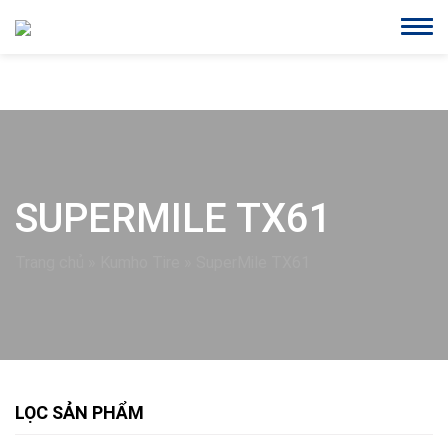
SUPERMILE TX61
Trang chủ
»
Kumho Tire
»
SuperMile TX61
LỌC SẢN PHẨM