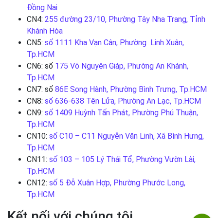
Đồng Nai
CN4:
255 đường 23/10, Phường Tây Nha Trang, Tỉnh
Khánh Hòa
CN5:
số 1111 Kha Vạn Cân, Phường Linh Xuân,
Tp.HCM
CN6: số
175 Võ Nguyên Giáp, Phường An Khánh,
Tp.HCM
CN7: số
86E Song Hành, Phường Bình Trưng, Tp.HCM
CN8:
số 636-638 Tên Lửa, Phường An Lạc, Tp.HCM
CN9:
số 1409 Huỳnh Tấn Phát, Phường Phú Thuận,
Tp.HCM
CN10:
số C10 – C11 Nguyễn Văn Linh, Xã Bình Hưng,
Tp.HCM
CN11:
số 103 – 105 Lý Thái Tổ, Phường Vườn Lài,
Tp.HCM
CN12:
số 5 Đỗ Xuân Hợp, Phường Phước Long,
Tp.HCM
Kết nối với chúng tôi