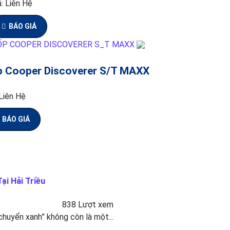
á:
Liên Hệ
BÁO GIÁ
p Cooper Discoverer S/T MAXX
Liên Hệ
BÁO GIÁ
ại Hải Triều
838 Lượt xem
 chuyển xanh” không còn là một...