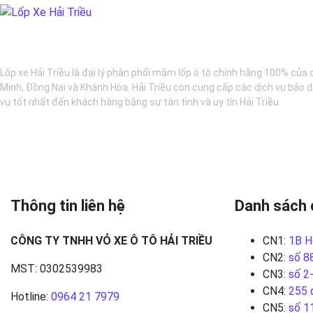
BẢO DƯỠNG Ô TÔ - LỐP XE - MÂM XE CHÍNH HÃNG
Lốp xe Hải Triều là đại lý phân phối mâm lốp ô tô chính hãng 100% của 
Minh, Đồng Nai và Khánh Hòa. Hải Triều còn cung cấp các dịch vụ bảo d
vụ tốt nhất đến khách hàng bằng sự tận tình và uy tín Hải Triều
Thông tin liên hệ
Danh sách 
CÔNG TY TNHH VỎ XE Ô TÔ HẢI TRIỀU
CN1:
1B H
CN2:
số 8
MST: 0302539983
CN3:
số 2
CN4:
255 
Hotline:
0964 21 7979
CN5:
số 1