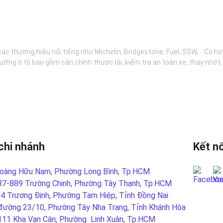
các thương hiệu nổi tiếng như Michelin, Bridgestone, Fuel, SSW,... Có 
ưỡng ô tô bao gồm cân chỉnh thước lái, kiểm tra an toàn xe, thay nhớt
chi nhánh
Kết nố
oàng Hữu Nam, Phường Long Bình, Tp.HCM
87-889 Trường Chinh, Phường Tây Thạnh, Tp.HCM
-4 Trương Định, Phường Tam Hiệp, Tỉnh Đồng Nai
đường 23/10, Phường Tây Nha Trang, Tỉnh Khánh Hòa
LIÊN
111 Kha Vạn Cân, Phường Linh Xuân, Tp.HCM