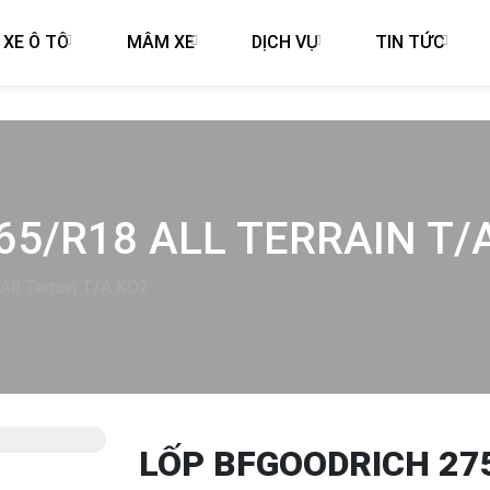
 XE Ô TÔ
MÂM XE
DỊCH VỤ
TIN TỨC
65/R18 ALL TERRAIN T/
ll Terrain T/A KO2
LỐP BFGOODRICH 275
Next