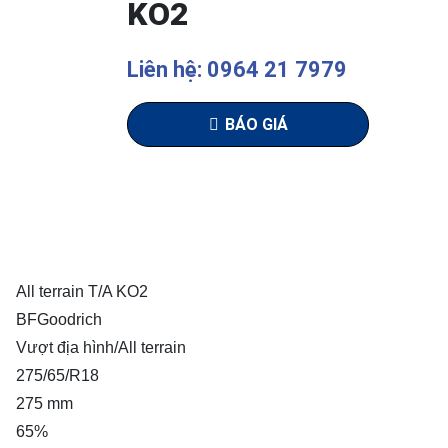
KO2
Liên hệ: 0964 21 7979
BÁO GIÁ
All terrain T/A KO2
BFGoodrich
Vượt địa hình/All terrain
275/65/R18
275 mm
65%