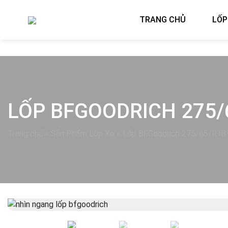
TRANG CHỦ
LỐP
LỐP BFGOODRICH 275/
Trang chủ
»
Sản Phẩm Lốp Xe
»
Lốp BFGoodrich 275/65/R18 A
Previous