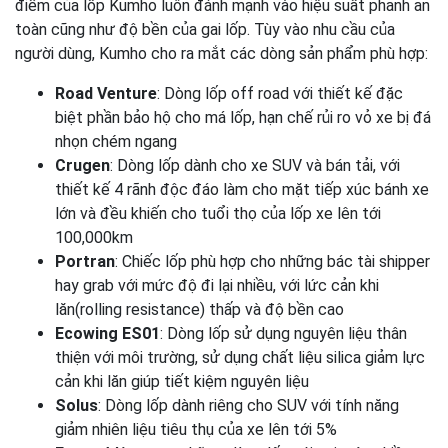
điểm của lốp Kumho luôn đánh mạnh vào hiệu suất phanh an
toàn cũng như độ bền của gai lốp. Tùy vào nhu cầu của
người dùng, Kumho cho ra mắt các dòng sản phẩm phù hợp:
Road Venture
: Dòng lốp off road với thiết kế đặc
biệt phần bảo hộ cho má lốp, hạn chế rủi ro vỏ xe bị đá
nhọn chém ngang
Crugen
: Dòng lốp dành cho xe SUV và bán tải, với
thiết kế 4 rãnh độc đáo làm cho mặt tiếp xúc bánh xe
lớn và đều khiến cho tuổi thọ của lốp xe lên tới
100,000km
Portran
: Chiếc lốp phù hợp cho những bác tài shipper
hay grab với mức độ đi lại nhiều, với lức cản khi
lăn(rolling resistance) thấp và độ bền cao
Ecowing ES01
: Dòng lốp sử dụng nguyên liệu thân
thiện với môi trường, sử dụng chất liệu silica giảm lực
cản khi lăn giúp tiết kiệm nguyên liệu
Solus
: Dòng lốp dành riêng cho SUV với tính năng
giảm nhiên liệu tiêu thụ của xe lên tới 5%