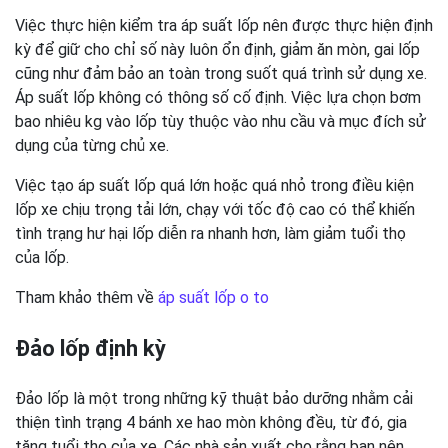
Việc thực hiện kiểm tra áp suất lốp nên được thực hiện định
kỳ để giữ cho chỉ số này luôn ổn định, giảm ăn mòn, gai lốp
cũng như đảm bảo an toàn trong suốt quá trình sử dụng xe.
Áp suất lốp không có thông số cố định. Việc lựa chọn bơm
bao nhiêu kg vào lốp tùy thuộc vào nhu cầu và mục đích sử
dụng của từng chủ xe.
Việc tạo áp suất lốp quá lớn hoặc quá nhỏ trong điều kiện
lốp xe chịu trọng tải lớn, chạy với tốc độ cao có thể khiến
tình trạng hư hại lốp diễn ra nhanh hơn, làm giảm tuổi thọ
của lốp.
Tham khảo thêm về
áp suất lốp o to
Đảo lốp định kỳ
Đảo lốp là một trong những kỹ thuật bảo dưỡng nhằm cải
thiện tình trạng 4 bánh xe hao mòn không đều, từ đó, gia
tăng tuổi thọ của xe. Các nhà sản xuất cho rằng bạn nên