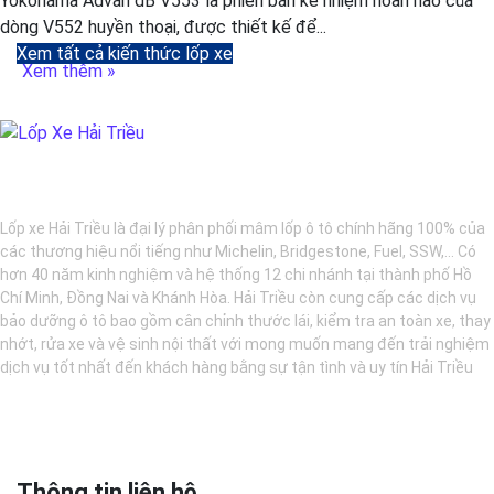
Yokohama Advan dB V553 là phiên bản kế nhiệm hoàn hảo của
dòng V552 huyền thoại, được thiết kế để...
Xem tất cả kiến thức lốp xe
Xem thêm »
BẢO DƯỠNG Ô TÔ - LỐP XE - MÂM XE CHÍNH HÃNG
Lốp xe Hải Triều là đại lý phân phối mâm lốp ô tô chính hãng 100% của
các thương hiệu nổi tiếng như Michelin, Bridgestone, Fuel, SSW,... Có
hơn 40 năm kinh nghiệm và hệ thống 12 chi nhánh tại thành phố Hồ
Chí Minh, Đồng Nai và Khánh Hòa. Hải Triều còn cung cấp các dịch vụ
bảo dưỡng ô tô bao gồm cân chỉnh thước lái, kiểm tra an toàn xe, thay
nhớt, rửa xe và vệ sinh nội thất với mong muốn mang đến trải nghiệm
dịch vụ tốt nhất đến khách hàng bằng sự tận tình và uy tín Hải Triều
Thông tin liên hệ