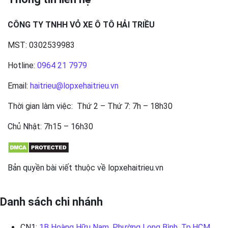
CÔNG TY TNHH VỎ XE Ô TÔ HẢI TRIỀU
MST: 0302539983
Hotline:
0964 21 7979
Email:
haitrieu@lopxehaitrieu.vn
Thời gian làm việc: Thứ 2 – Thứ 7: 7h – 18h30
Chủ Nhật: 7h15 – 16h30
Bản quyền bài viết thuộc về lopxehaitrieu.vn
Danh sách chi nhánh
CN1:
1B Hoàng Hữu Nam, Phường Long Bình, Tp.HCM