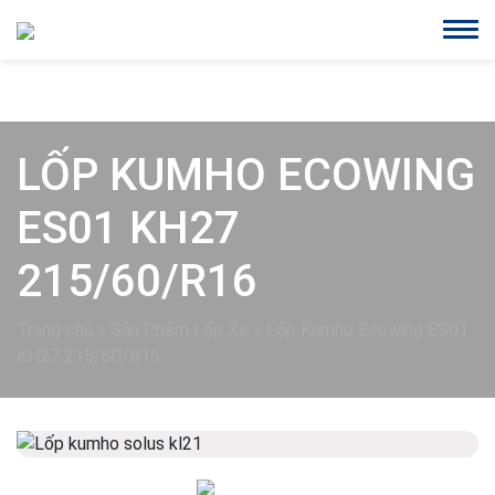
LỐP KUMHO ECOWING
ES01 KH27
215/60/R16
Trang chủ
»
Sản Phẩm Lốp Xe
»
Lốp Kumho Ecowing ES01
KH27 215/60/R16
Previous
Next