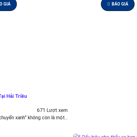
O GIÁ
BÁO GIÁ
ại Hải Triều
671 Lượt xem
 chuyển xanh” không còn là một...