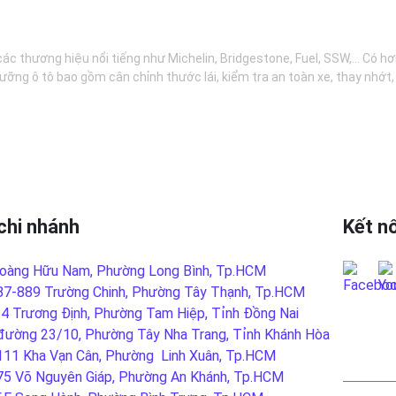
các thương hiệu nổi tiếng như Michelin, Bridgestone, Fuel, SSW,... Có 
ưỡng ô tô bao gồm cân chỉnh thước lái, kiểm tra an toàn xe, thay nhớt
chi nhánh
Kết nố
oàng Hữu Nam, Phường Long Bình, Tp.HCM
87-889 Trường Chinh, Phường Tây Thạnh, Tp.HCM
-4 Trương Định, Phường Tam Hiệp, Tỉnh Đồng Nai
đường 23/10, Phường Tây Nha Trang, Tỉnh Khánh Hòa
LIÊN
111 Kha Vạn Cân, Phường Linh Xuân, Tp.HCM
75 Võ Nguyên Giáp, Phường An Khánh, Tp.HCM