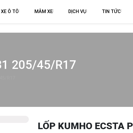
 XE Ô TÔ
MÂM XE
DỊCH VỤ
TIN TỨC
1 205/45/R17
/45/R17
LỐP KUMHO ECSTA P
Next