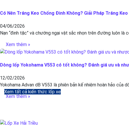
Có Nên Tráng Keo Chống Đinh Không? Giải Pháp Tráng Keo C
04/06/2026
Nạn “đinh tặc” và chướng ngại vật sắc nhọn trên đường luôn là c
Xem thêm »
Dòng lốp Yokohama V553 có tốt không? Đánh giá ưu và nh
12/02/2026
Yokohama Advan dB V553 là phiên bản kế nhiệm hoàn hảo của dòn
Xem tất cả kiến thức lốp xe
Xem thêm »