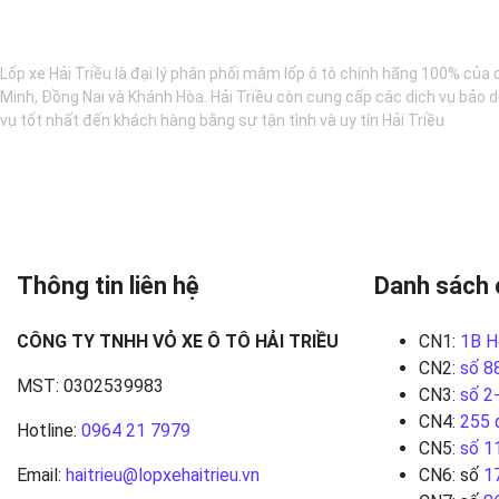
BẢO DƯỠNG Ô TÔ - LỐP XE - MÂM XE CHÍNH HÃNG
Lốp xe Hải Triều là đại lý phân phối mâm lốp ô tô chính hãng 100% của 
Minh, Đồng Nai và Khánh Hòa. Hải Triều còn cung cấp các dịch vụ bảo d
vụ tốt nhất đến khách hàng bằng sự tận tình và uy tín Hải Triều
Thông tin liên hệ
Danh sách 
CÔNG TY TNHH VỎ XE Ô TÔ HẢI TRIỀU
CN1:
1B H
CN2:
số 8
MST: 0302539983
CN3:
số 2
CN4:
255 
Hotline:
0964 21 7979
CN5:
số 1
Email:
haitrieu@lopxehaitrieu.vn
CN6: số
1