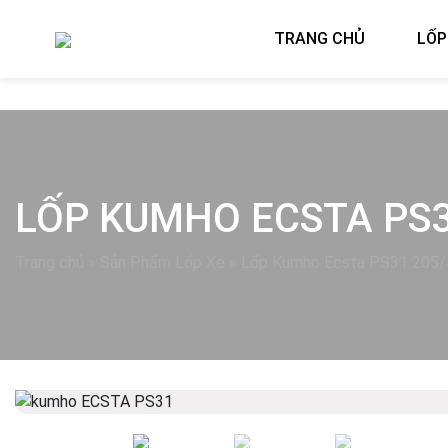
TRANG CHỦ
LỐP
LỐP KUMHO ECSTA PS3
Trang chủ
»
Sản Phẩm Lốp Xe
»
Lốp Kumho Ecsta PS31 205
Previous