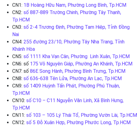
CN1:
1B Hoàng Hữu Nam, Phường Long Bình, Tp.HCM
CN2:
số 887-889 Trường Chinh, Phường Tây Thạnh,
Tp.HCM
CN3:
số 2-4 Trương Định, Phường Tam Hiệp, Tỉnh Đồng
Nai
CN4:
255 đường 23/10, Phường Tây Nha Trang, Tỉnh
Khánh Hòa
CN5:
số 1111 Kha Vạn Cân, Phường Linh Xuân, Tp.HCM
CN6: số
175 Võ Nguyên Giáp, Phường An Khánh, Tp.HCM
CN7: số
86E Song Hành, Phường Bình Trưng, Tp.HCM
CN8:
số 636-638 Tên Lửa, Phường An Lạc, Tp.HCM
CN9:
số 1409 Huỳnh Tấn Phát, Phường Phú Thuận,
Tp.HCM
CN10:
số C10 – C11 Nguyễn Văn Linh, Xã Bình Hưng,
Tp.HCM
CN11:
số 103 – 105 Lý Thái Tổ, Phường Vườn Lài, Tp.HCM
CN12:
số 5 Đỗ Xuân Hợp, Phường Phước Long, Tp.HCM