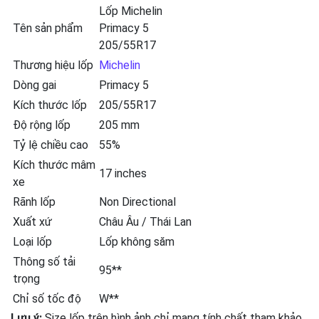
Lốp Michelin
Tên sản phẩm
Primacy 5
205/55R17
Thương hiệu lốp
Michelin
Dòng gai
Primacy 5
Kích thước lốp
205/55R17
Độ rộng lốp
205 mm
Tỷ lệ chiều cao
55%
Kích thước mâm
17 inches
xe
Rãnh lốp
Non Directional
Xuất xứ
Châu Âu / Thái Lan
Loại lốp
Lốp không săm
Thông số tải
95**
trọng
Chỉ số tốc độ
W**
Lưu ý:
Size lốp trên hình ảnh chỉ mang tính chất tham khảo