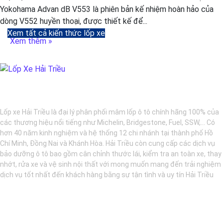
Yokohama Advan dB V553 là phiên bản kế nhiệm hoàn hảo của
dòng V552 huyền thoại, được thiết kế để...
Xem tất cả kiến thức lốp xe
Xem thêm »
BẢO DƯỠNG Ô TÔ - LỐP XE - MÂM XE CHÍNH HÃNG
Lốp xe Hải Triều là đại lý phân phối mâm lốp ô tô chính hãng 100% của
các thương hiệu nổi tiếng như Michelin, Bridgestone, Fuel, SSW,... Có
hơn 40 năm kinh nghiệm và hệ thống 12 chi nhánh tại thành phố Hồ
Chí Minh, Đồng Nai và Khánh Hòa. Hải Triều còn cung cấp các dịch vụ
bảo dưỡng ô tô bao gồm cân chỉnh thước lái, kiểm tra an toàn xe, thay
nhớt, rửa xe và vệ sinh nội thất với mong muốn mang đến trải nghiệm
dịch vụ tốt nhất đến khách hàng bằng sự tận tình và uy tín Hải Triều