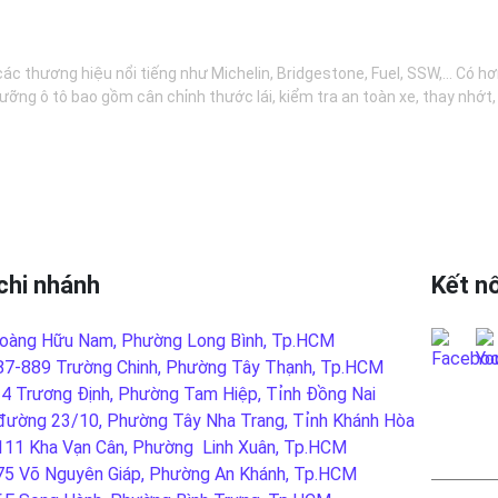
các thương hiệu nổi tiếng như Michelin, Bridgestone, Fuel, SSW,... Có 
ưỡng ô tô bao gồm cân chỉnh thước lái, kiểm tra an toàn xe, thay nhớt
chi nhánh
Kết nố
oàng Hữu Nam, Phường Long Bình, Tp.HCM
87-889 Trường Chinh, Phường Tây Thạnh, Tp.HCM
-4 Trương Định, Phường Tam Hiệp, Tỉnh Đồng Nai
đường 23/10, Phường Tây Nha Trang, Tỉnh Khánh Hòa
LIÊN
111 Kha Vạn Cân, Phường Linh Xuân, Tp.HCM
75 Võ Nguyên Giáp, Phường An Khánh, Tp.HCM