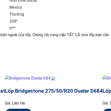
Non Directional
Mexico
Thường
109*
H**
 bên ngoài của lốp. Chúng tôi cung cấp TẤT CẢ size lốp bạn cần
at
Lốp Bridgestone 275/50/R20 Dueler D684
Lốp
Giá:
Liên Hệ
Giá: