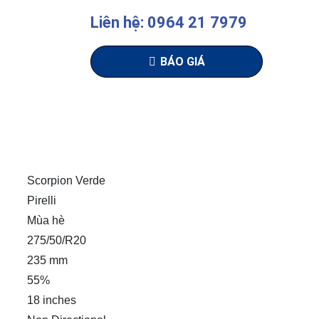
Liên hệ: 0964 21 7979
BÁO GIÁ
Scorpion Verde
Pirelli
Mùa hè
275/50/R20
235 mm
55%
18 inches