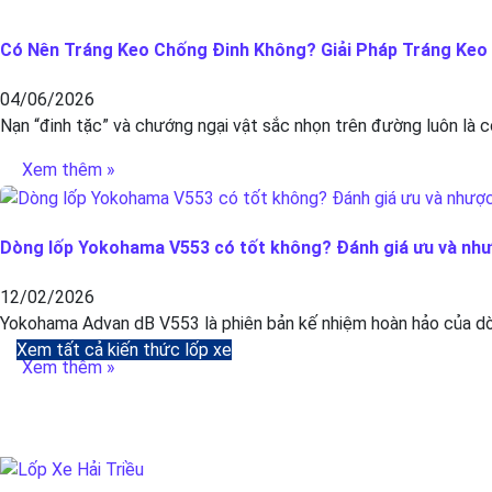
Có Nên Tráng Keo Chống Đinh Không? Giải Pháp Tráng Keo C
04/06/2026
Nạn “đinh tặc” và chướng ngại vật sắc nhọn trên đường luôn là c
Xem thêm »
Dòng lốp Yokohama V553 có tốt không? Đánh giá ưu và nh
12/02/2026
Yokohama Advan dB V553 là phiên bản kế nhiệm hoàn hảo của dòn
Xem tất cả kiến thức lốp xe
Xem thêm »