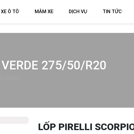
 XE Ô TÔ
MÂM XE
DỊCH VỤ
TIN TỨC
 VERDE 275/50/R20
75/50/R20
LỐP PIRELLI SCORPI
Next