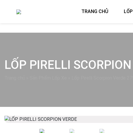
TRANG CHỦ
LỐP
LỐP PIRELLI SCORPION
Trang chủ
»
Sản Phẩm Lốp Xe
»
Lốp Pirelli Scorpion Verde 2
Previous