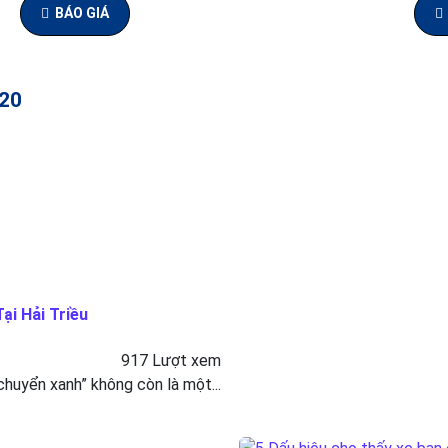
BÁO GIÁ
R20
ại Hải Triều
917 Lượt xem
 chuyển xanh” không còn là một...