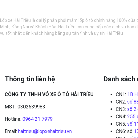
BẢO DƯỠNG Ô TÔ - LỐP XE - MÂM XE CHÍNH HÃNG
Lốp xe Hải Triều là đại lý phân phối mâm lốp ô tô chính hãng 100% của 
Minh, Đồng Nai và Khánh Hòa. Hải Triều còn cung cấp các dịch vụ bảo d
vụ tốt nhất đến khách hàng bằng sự tận tình và uy tín Hải Triều
Thông tin liên hệ
Danh sách 
CÔNG TY TNHH VỎ XE Ô TÔ HẢI TRIỀU
CN1:
1B H
CN2:
số 8
MST: 0302539983
CN3:
số 2
CN4:
255 
Hotline:
0964 21 7979
CN5:
số 1
Email:
haitrieu@lopxehaitrieu.vn
CN6: số
1