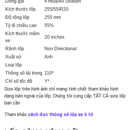
Dòng gai
4 mùa/All Season
Kích thước lốp
255/55/R20
Độ rộng lốp
255 mm
Tỷ lệ chiều cao
55%
Kích thước mâm
20 inches
xe
Rãnh lốp
Non Directional
Xuất xứ
Anh
Loại lốp
Thông số tải trọng
110*
Chỉ số tốc độ
Y*
Size lốp trên hình ảnh chỉ mang tính chất tham khảo hình
dạng bên ngoài của lốp. Chúng tôi cung cấp TẤT CẢ size lốp
bạn cần
Tham khảo
cách đọc thông số lốp xe ô tô