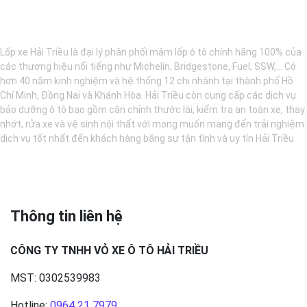
BẢO DƯỠNG Ô TÔ - LỐP XE - MÂM XE CHÍNH HÃNG
Lốp xe Hải Triều là đại lý phân phối mâm lốp ô tô chính hãng 100% của
các thương hiệu nổi tiếng như Michelin, Bridgestone, Fuel, SSW,... Có
hơn 40 năm kinh nghiệm và hệ thống 12 chi nhánh tại thành phố Hồ
Chí Minh, Đồng Nai và Khánh Hòa. Hải Triều còn cung cấp các dịch vụ
bảo dưỡng ô tô bao gồm cân chỉnh thước lái, kiểm tra an toàn xe, thay
nhớt, rửa xe và vệ sinh nội thất với mong muốn mang đến trải nghiệm
dịch vụ tốt nhất đến khách hàng bằng sự tận tình và uy tín Hải Triều
Thông tin liên hệ
CÔNG TY TNHH VỎ XE Ô TÔ HẢI TRIỀU
MST: 0302539983
Hotline:
0964 21 7979