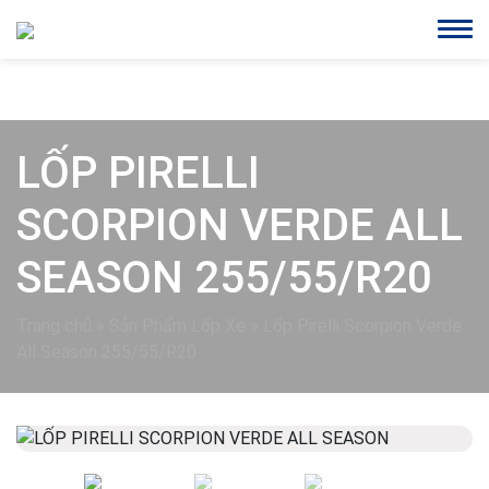
LỐP PIRELLI
SCORPION VERDE ALL
SEASON 255/55/R20
Trang chủ
»
Sản Phẩm Lốp Xe
»
Lốp Pirelli Scorpion Verde
All Season 255/55/R20
Previous
Next